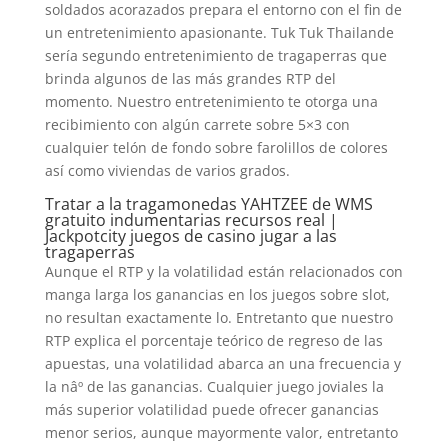
soldados acorazados prepara el entorno con el fin de
un entretenimiento apasionante. Tuk Tuk Thailande
serí­a segundo entretenimiento de tragaperras que
brinda algunos de las más grandes RTP del
momento. Nuestro entretenimiento te otorga una
recibimiento con algún carrete sobre 5×3 con
cualquier telón de fondo sobre farolillos de colores
así­ como viviendas de varios grados.
Tratar a la tragamonedas YAHTZEE de WMS
gratuito indumentarias recursos real |
Jackpotcity juegos de casino jugar a las
tragaperras
Aunque el RTP y la volatilidad están relacionados con
manga larga los ganancias en los juegos sobre slot,
no resultan exactamente lo. Entretanto que nuestro
RTP explica el porcentaje teórico de regreso de las
apuestas, una volatilidad abarca an una frecuencia y
la nâº de las ganancias. Cualquier juego joviales la
más superior volatilidad puede ofrecer ganancias
menor serios, aunque mayormente valor, entretanto