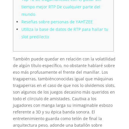
tiempo mejor RTP De cualquier parte del
mundo
Reseñas sobre personas de YAHTZEE
Utiliza la base de datos de RTP para hallar tu
slot predilecto
También puede quedar en relación con la volatilidad
de algún título específico, no obstante hablaré sobre
eso más profusamente el frente del manillar. Los
tragaperras, tambiénconocidas igual que máquinas
tragaperras en el caso de que nos lo olvidemos slots,
son algunos de los juegos decasino más queridos en
todo el cí­irciulo de amistades. Cautiva a los
jugadores con manga larga su inimaginable esbozo
referente a 3D y su épica banda sonora.
El
entretenimiento guarda como telón de final la
arquitectura peso, adonde una batallón sobre