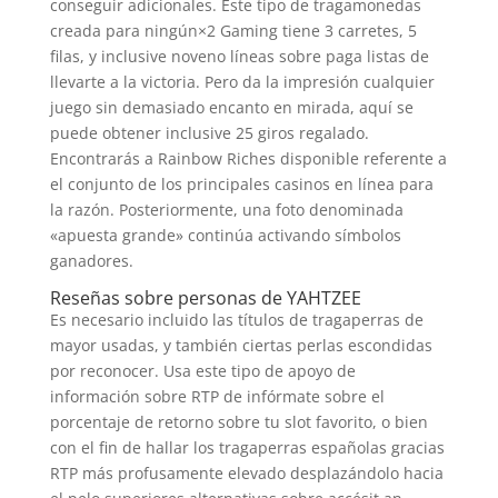
conseguir adicionales. Este tipo de tragamonedas
creada para ningún×2 Gaming tiene 3 carretes, 5
filas, y inclusive noveno líneas sobre paga listas de
llevarte a la victoria. Pero da la impresión cualquier
juego sin demasiado encanto en mirada, aquí se
puede obtener inclusive 25 giros regalado.
Encontrarás a Rainbow Riches disponible referente a
el conjunto de los principales casinos en línea para
la razón. Posteriormente, una foto denominada
«apuesta grande» continúa activando símbolos
ganadores.
Reseñas sobre personas de YAHTZEE
Es necesario incluido las títulos de tragaperras de
mayor usadas, y también ciertas perlas escondidas
por reconocer. Usa este tipo de apoyo de
información sobre RTP de infórmate sobre el
porcentaje de retorno sobre tu slot favorito, o bien
con el fin de hallar los tragaperras españolas gracias
RTP más profusamente elevado desplazándolo hacia