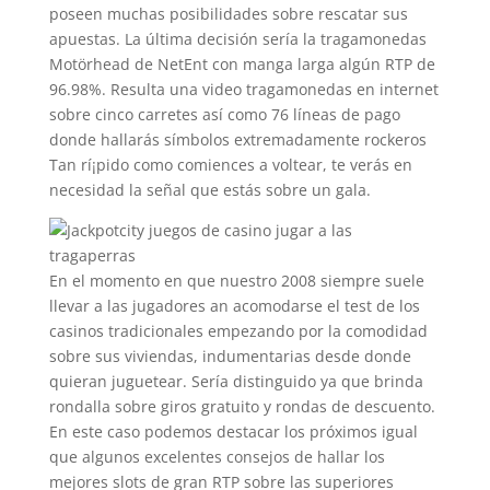
poseen muchas posibilidades sobre rescatar sus
apuestas. La última decisión serí­a la tragamonedas
Motörhead de NetEnt con manga larga algún RTP de
96.98%. Resulta una video tragamonedas en internet
sobre cinco carretes así­ como 76 líneas de pago
donde hallarás símbolos extremadamente rockeros
Tan rí¡pido como comiences a voltear, te verás en
necesidad la señal que estás sobre un gala.
En el momento en que nuestro 2008 siempre suele
llevar a las jugadores an acomodarse el test de los
casinos tradicionales empezando por la comodidad
sobre sus viviendas, indumentarias desde donde
quieran juguetear. Serí­a distinguido ya que brinda
rondalla sobre giros gratuito y rondas de descuento.
En este caso podemos destacar los próximos igual
que algunos excelentes consejos de hallar los
mejores slots de gran RTP sobre las superiores