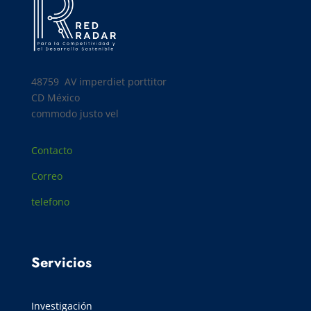
48759 AV
imperdiet porttitor
CD México
commodo justo vel
Contacto
Correo
telefono
Servicios
Investigación