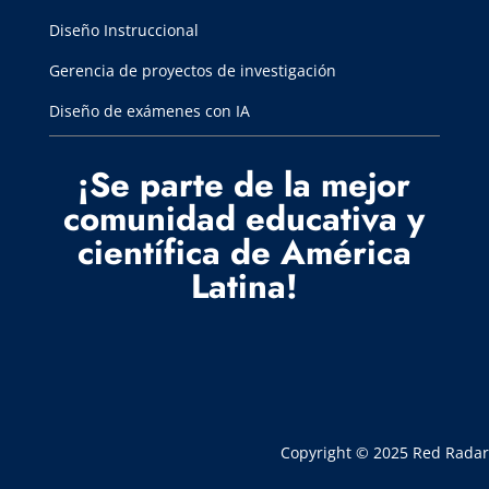
Diseño Instruccional
Gerencia de proyectos de investigación
Diseño de exámenes con IA
¡Se parte de la mejor
comunidad educativa y
científica de América
Latina!
Copyright © 2025 Red Radar. 