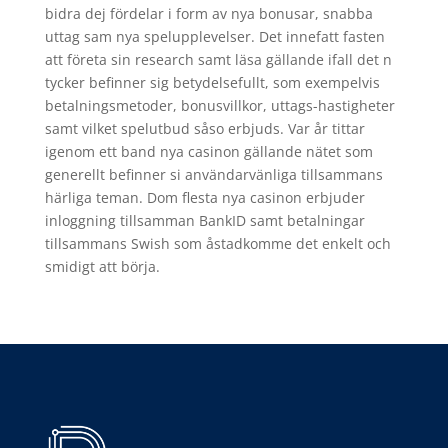
bidra dej fördelar i form av nya bonusar, snabba
uttag sam nya spelupplevelser. Det innefatt fasten
att företa sin research samt läsa gällande ifall det n
tycker befinner sig betydelsefullt, som exempelvis
betalningsmetoder, bonusvillkor, uttags-hastigheter
samt vilket spelutbud såso erbjuds. Var år tittar
igenom ett band nya casinon gällande nätet som
generellt befinner si användarvänliga tillsammans
härliga teman. Dom flesta nya casinon erbjuder
inloggning tillsamman BankID samt betalningar
tillsammans Swish som åstadkomme det enkelt och
smidigt att börja.