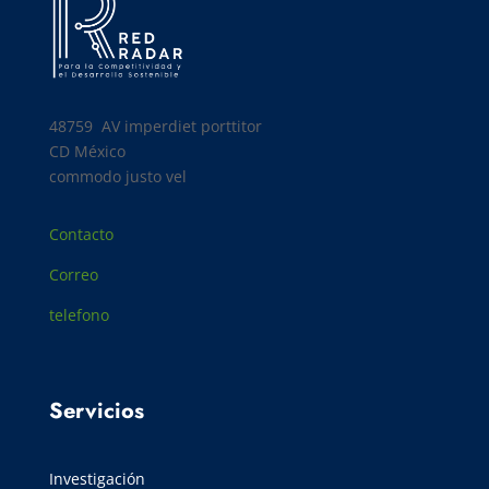
48759 AV
imperdiet porttitor
CD México
commodo justo vel
Contacto
Correo
telefono
Servicios
Investigación