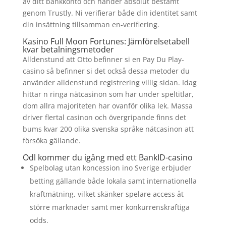
av ditt bankkonto och händer absolut bestämt
genom Trustly. Ni verifierar både din identitet samt
din insättning tillsamman en-verifiering.
Kasino Full Moon Fortunes: Jämförelsetabell
kvar betalningsmetoder
Alldenstund att Otto befinner si en Pay Du Play-
casino så befinner si det också dessa metoder du
använder alldenstund registrering villig sidan. Idag
hittar n ringa nätcasinon som har under speltitlar,
dom allra majoriteten har ovanför olika lek. Massa
driver flertal casinon och övergripande finns det
bums kvar 200 olika svenska språke nätcasinon att
försöka gällande.
Odl kommer du igång med ett BankID-casino
Spelbolag utan koncession ino Sverige erbjuder
betting gällande både lokala samt internationella
kraftmätning, vilket skänker spelare access åt
större marknader samt mer konkurrenskraftiga
odds.