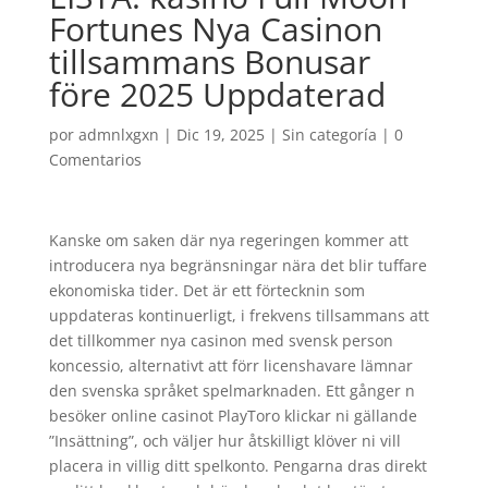
Fortunes Nya Casinon
tillsammans Bonusar
före 2025 Uppdaterad
por
admnlxgxn
|
Dic 19, 2025
| Sin categoría |
0
Comentarios
Kanske om saken där nya regeringen kommer att
introducera nya begränsningar nära det blir tuffare
ekonomiska tider. Det är ett förtecknin som
uppdateras kontinuerligt, i frekvens tillsammans att
det tillkommer nya casinon med svensk person
koncessio, alternativt att förr licenshavare lämnar
den svenska språket spelmarknaden. Ett gånger n
besöker online casinot PlayToro klickar ni gällande
”Insättning”, och väljer hur åtskilligt klöver ni vill
placera in villig ditt spelkonto.
Pengarna dras direkt