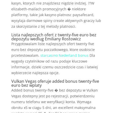
kasyn, ktorych nie znajdziesz nigdzie indziej. ??W
elizabeth-mailach promocyjnych � niektore
platformy, takie jak kasyno platnosc paysafecard,
wysylaja darmowe spiny create aktywnych graczy lub
za skorzystanie z tej metody platnosci.
Lista najlepszych ofert z twenty-five euro bez
depozytu wedlug Emiliany Rostowicz
Przygotowalam liste najlepszych ofert twenty five
euro bez depozytu poczatkowego, ktore osobiscie
przetestowalam.
starcasino Nederland bonus
Dla
wygody czytelnikow od razu podaje kluczowe
informacje, dzieki czemu oszczedzicie czas i latwiej
wybierzecie najlepsza opcje.
Vulkan Vegas oferuje added bonus twenty-five
euro bez wplaty
Added bonus twenty-five � bez depozytu w Vulkan
Vegas dostepny jest po rejestracji, potwierdzeniu
numeru telefonu we weryfikacji konta. Wymaga
obrotu x5 w ciagu 5 dni, an excellent maksymalna