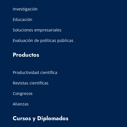
Investigación
Educación
Soluciones empresariales
Evaluación de políticas públicas
Productos
Productividad científica
Revistas científicas
Congresos
Alianzas
Cursos y Diplomados