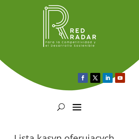
Lista kasyn oferujacych