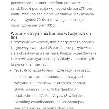
potwierdzeniu numeru telefonu oraz adresu age-
send. Srodki podlegaja wymogowi obrotu x75, bez
limitu czasu na spelnienie warunkow. Maksymalna
wyplata wynosi 70 �, a konwersja bonusu jest
ograniczona perform 100 zl.
Warunki otrzymania bonusu w kasynach on
line
Otrzymanie we wykorzystanie bezplatnego bonusu
kasynowego w postaci 25 euro bez depozytu wiaze
sie z okreslonymi warunkami. Ponizej przedstawiam
kluczowe wymagania oraz przyklady z popularnych
kasyn on the internet .
??Bet � oznacza toward liczbe razy, jaka gracz
musi obrocic added bonus, zanim wyplaci
wygrane. Dla bonusow 25 euro bez depozytu
stawki wynosza np. x5 w Ice Gambling
establishment i Vulkan Vegas, x3 w Verde
Gambling establishment (najkorzystniejszy
wariant) oraz x75 w Spin Urban area