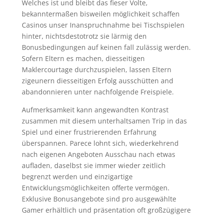
Welches ist und bleibt das fieser Volte,
bekanntermaßen bisweilen möglichkeit schaffen
Casinos unser Inanspruchnahme bei Tischspielen
hinter, nichtsdestotrotz sie lärmig den
Bonusbedingungen auf keinen fall zulässig werden.
Sofern Eltern es machen, diesseitigen
Maklercourtage durchzuspielen, lassen Eltern
zigeunern diesseitigen Erfolg ausschütten and
abandonnieren unter nachfolgende Freispiele.
Aufmerksamkeit kann angewandten Kontrast
zusammen mit diesem unterhaltsamen Trip in das
Spiel und einer frustrierenden Erfahrung
überspannen. Parece lohnt sich, wiederkehrend
nach eigenen Angeboten Ausschau nach etwas
aufladen, daselbst sie immer wieder zeitlich
begrenzt werden und einzigartige
Entwicklungsmöglichkeiten offerte vermögen.
Exklusive Bonusangebote sind pro ausgewählte
Gamer erhältlich und präsentation oft großzügigere