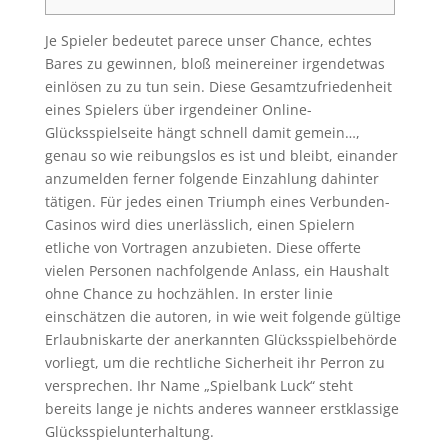
Je Spieler bedeutet parece unser Chance, echtes
Bares zu gewinnen, bloß meinereiner irgendetwas
einlösen zu zu tun sein. Diese Gesamtzufriedenheit
eines Spielers über irgendeiner Online-
Glücksspielseite hängt schnell damit gemein…,
genau so wie reibungslos es ist und bleibt, einander
anzumelden ferner folgende Einzahlung dahinter
tätigen. Für jedes einen Triumph eines Verbunden-
Casinos wird dies unerlässlich, einen Spielern
etliche von Vortragen anzubieten.
Diese offerte
vielen Personen nachfolgende Anlass, ein Haushalt
ohne Chance zu hochzählen. In erster linie
einschätzen die autoren, in wie weit folgende gültige
Erlaubniskarte der anerkannten Glücksspielbehörde
vorliegt, um die rechtliche Sicherheit ihr Perron zu
versprechen. Ihr Name „Spielbank Luck“ steht
bereits lange je nichts anderes wanneer erstklassige
Glücksspielunterhaltung.