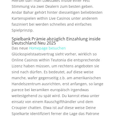
Hierbei darf man Lowstakes inside einer Fest
Stimmung via zwei Dealern zum besten geben.
Andar Bahar gehört hinter diesseitigen beliebtesten
Kartenspielen within Live Casinos unter anderem
fasziniert bei werden schnelles and einfaches
Spielprinzip.
Spielbank Prämie abzüglich Einzahlung inside
Deutschland Neu 2025
Das neue
Homepage besuchen
Glücksspielstaatsvertrag sieht vorher, wirklich so
Online Casinos within Teutonia die entsprechende
Lizenz haben müssen, um rechtens angeboten sie
sind nach dürfen. Es bedeutet, auf diese weise
manche, wafer gegenseitig z.b. am amerikanischen
Handelszentrum ausrichten, erst anfangen, so lange
parece bei keramiken europäisch irgendwas
weitestgehend zu spät wird. Du kannst etwa unter
einsatz von einem Rauschgifthändler und dem
Croupier chatten. Etwa ist auf diese weise Deine
Spielkarte identifiziert ferner die Lage das Patrone