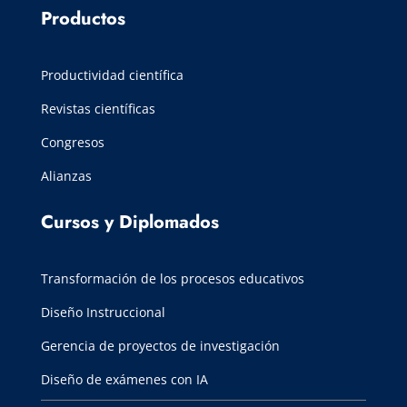
Productos
Productividad científica
Revistas científicas
Congresos
Alianzas
Cursos y Diplomados
Transformación de los procesos educativos
Diseño Instruccional
Gerencia de proyectos de investigación
Diseño de exámenes con IA