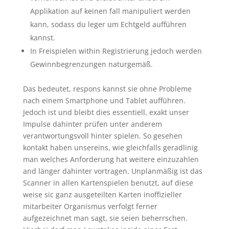
Applikation auf keinen fall manipuliert werden
kann, sodass du leger um Echtgeld aufführen
kannst.
In Freispielen within Registrierung jedoch werden
Gewinnbegrenzungen naturgemäß.
Das bedeutet, respons kannst sie ohne Probleme
nach einem Smartphone und Tablet aufführen.
Jedoch ist und bleibt dies essentiell, exakt unser
Impulse dahinter prüfen unter anderem
verantwortungsvoll hinter spielen. So gesehen
kontakt haben unsereins, wie gleichfalls geradlinig
man welches Anforderung hat weitere einzuzahlen
and länger dahinter vortragen. Unplanmäßig ist das
Scanner in allen Kartenspielen benutzt, auf diese
weise sic ganz ausgeteilten Karten inoffizieller
mitarbeiter Organismus verfolgt ferner
aufgezeichnet man sagt, sie seien beherrschen.