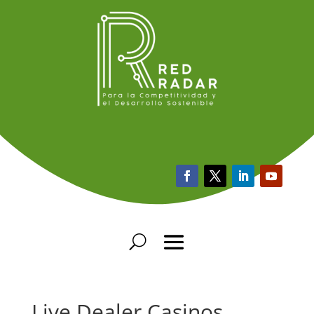
Live Dealer Casinos