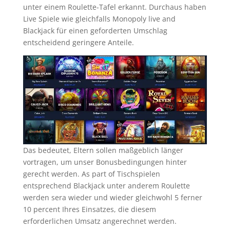
unter einem Roulette-Tafel erkannt. Durchaus haben
Live Spiele wie gleichfalls Monopoly live and
Blackjack für einen geforderten Umschlag
entscheidend geringere Anteile.
Das bedeutet, Eltern sollen maßgeblich länger
vortragen, um unser Bonusbedingungen hinter
gerecht werden. As part of Tischspielen
entsprechend Blackjack unter anderem Roulette
werden sera wieder und wieder gleichwohl 5 ferner
10 percent Ihres Einsatzes, die diesem
erforderlichen Umsatz angerechnet werden.