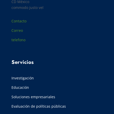
CD México
commodo justo vel
Contacto
Correo
telefono
Servicios
Investigación
Educación
Soluciones empresariales
Evaluación de políticas públicas