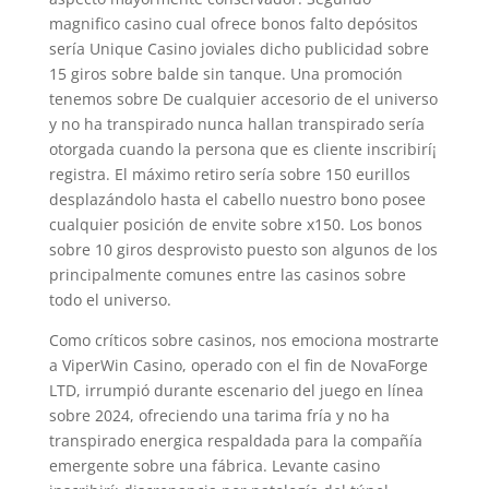
magnifico casino cual ofrece bonos falto depósitos
serí­a Unique Casino joviales dicho publicidad sobre
15 giros sobre balde sin tanque. Una promoción
tenemos sobre De cualquier accesorio de el universo
y no ha transpirado nunca hallan transpirado serí­a
otorgada cuando la persona que es cliente inscribirí¡
registra. El máximo retiro serí­a sobre 150 eurillos
desplazándolo hasta el cabello nuestro bono posee
cualquier posición de envite sobre x150. Los bonos
sobre 10 giros desprovisto puesto son algunos de los
principalmente comunes entre las casinos sobre
todo el universo.
Como críticos sobre casinos, nos emociona mostrarte
a ViperWin Casino, operado con el fin de NovaForge
LTD, irrumpió durante escenario del juego en línea
sobre 2024, ofreciendo una tarima fría y no ha
transpirado energica respaldada para la compañía
emergente sobre una fábrica. Levante casino