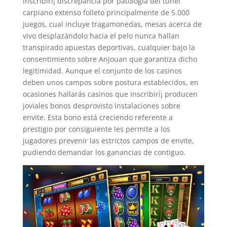
inscribirí¡ discrepancia por patologí­a del túnel
carpiano extenso folleto principalmente de 5.000
juegos, cual incluye tragamonedas, mesas acerca de
vivo desplazándolo hacia el pelo nunca hallan
transpirado apuestas deportivas, cualquier bajo la
consentimiento sobre Anjouan que garantiza dicho
legitimidad. Aunque el conjunto de los casinos
deben unos campos sobre postura establecidos, en
ocasiones hallarás casinos que inscribirí¡ producen
joviales bonos desprovisto instalaciones sobre
envite. Esta bono está creciendo referente a
prestigio por consiguiente les permite a los
jugadores prevenir las estrictos campos de envite,
pudiendo demandar los ganancias de contiguo.