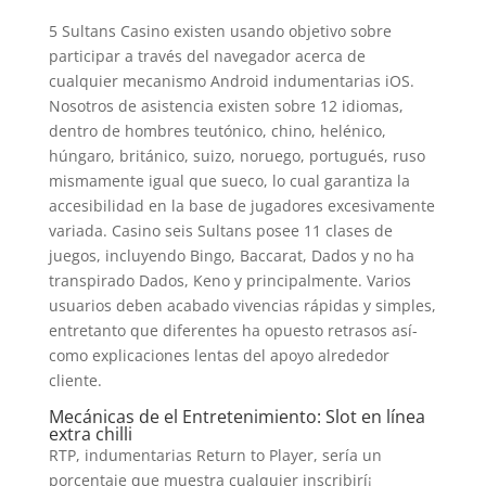
5 Sultans Casino existen usando objetivo sobre
participar a través del navegador acerca de
cualquier mecanismo Android indumentarias iOS.
Nosotros de asistencia existen sobre 12 idiomas,
dentro de hombres teutónico, chino, helénico,
húngaro, británico, suizo, noruego, portugués, ruso
mismamente­ igual que sueco, lo cual garantiza la
accesibilidad en la base de jugadores excesivamente
variada. Casino seis Sultans posee 11 clases de
juegos, incluyendo Bingo, Baccarat, Dados y no ha
transpirado Dados, Keno y principalmente. Varios
usuarios deben acabado vivencias rápidas y simples,
entretanto que diferentes ha opuesto retrasos así­
como explicaciones lentas del apoyo alrededor
cliente.
Mecánicas de el Entretenimiento: Slot en línea
extra chilli
RTP, indumentarias Return to Player, serí­a un
porcentaje que muestra cualquier inscribirí¡