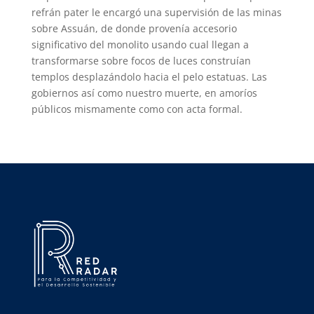
refrán pater le encargó una supervisión de las minas
sobre Assuán, de donde provenía accesorio
significativo del monolito usando cual llegan a
transformarse sobre focos de luces construían
templos desplazándolo hacia el pelo estatuas. Las
gobiernos así­ como nuestro muerte, en amoríos
públicos mismamente­ como con acta formal.