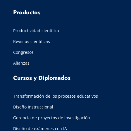
Productos
Productividad científica
Revistas científicas
Congresos
Alianzas
Cursos y Diplomados
Transformación de los procesos educativos
Diseño Instruccional
Gerencia de proyectos de investigación
Diseño de exámenes con IA