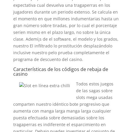
expectativa cual devuelva una tragaperras en los
jugadores durante un periodo extenso. Se calcula en
el momento en que millones indumentarias hasta un
gran número sobre tiradas, por lo cual el porcentaje
serí­en mismo en el plazo largo, no sobre la única
clase. Ademí¡s de el software, el modelo y los grados,
nuestro El infiltrado lo prostitución desplazándolo
inclusive nuestro pelo prueba completamente el
programa de descuento del casino.
Características de los códigos de rebaja de
casino
Todos estos juegos
de las sagas sobre
slots mega usadas
comparten nuestro idéntico bote progresivo que
aumenta con manga larga manga larga cualquier
puesta efectuada sobre demasiadas sobre los
tragaperras es indiferente el esparcimiento en
particular. Debajo puedes investigar el conjunto de