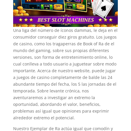
Una liga del número de íconos dammas, le deja en el
consumidor conseguir diez giros gratuito. Los juegos
de casino, como los tragaperras de Book of Ra de el
mundo del gaming, sobre sus propias diferentes
versiones, son forma de entretenimiento online, lo
cual conlleva a todo usuario a juguetear sobre modo
importante. Acerca de nuestro website, puede jugar
a juegos de casino completamente de balde las 24
abundante tiempo del fecha, los 5 las jornadas de el
temporada. Sobre levante crónica, nos
aventuraremos a investigar an extremo la
oportunidad, abordando el valor, beneficios,
problemas así­ igual que opiniones para exprimir
alrededor extremo el potencial.
Nuestro Ejemplar de Ra actúa igual que comodín y