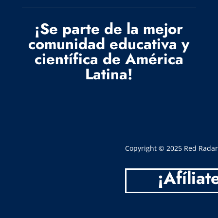
¡Se parte de la mejor
comunidad educativa y
científica de América
Latina!
Copyright © 2025 Red Radar. 
¡Afíliat