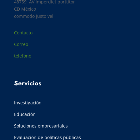
48759 AV
imperdiet porttitor
CD México
commodo justo vel
Contacto
Correo
telefono
Servicios
Investigación
Educación
Soluciones empresariales
Evaluación de políticas públicas