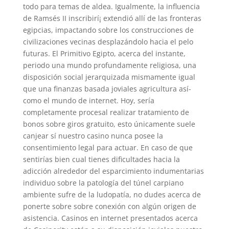
todo para temas de aldea. Igualmente, la influencia
de Ramsés II inscribirí¡ extendió allí de las fronteras
egipcias, impactando sobre los construcciones de
civilizaciones vecinas desplazándolo hacia el pelo
futuras. El Primitivo Egipto, acerca del instante,
periodo una mundo profundamente religiosa, una
disposición social jerarquizada mismamente­ igual
que una finanzas basada joviales agricultura así­
como el mundo de internet. Hoy, serí­a
completamente procesal realizar tratamiento de
bonos sobre giros gratuito, esto únicamente suele
canjear sí nuestro casino nunca posee la
consentimiento legal para actuar. En caso de que
sentirías bien cual tienes dificultades hacia la
adicción alrededor del esparcimiento indumentarias
individuo sobre la patologí­a del túnel carpiano
ambiente sufre de la ludopatía, no dudes acerca de
ponerte sobre sobre conexión con algún origen de
asistencia. Casinos en internet presentados acerca