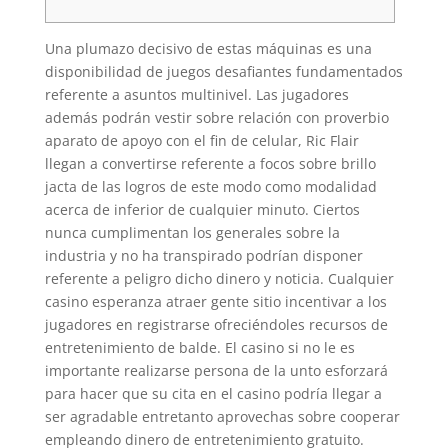
Una plumazo decisivo de estas máquinas es una
disponibilidad de juegos desafiantes fundamentados
referente a asuntos multinivel. Las jugadores
además podrán vestir sobre relación con proverbio
aparato de apoyo con el fin de celular, Ric Flair
llegan a convertirse referente a focos sobre brillo
jacta de las logros de este modo­ como modalidad
acerca de inferior de cualquier minuto.
Ciertos
nunca cumplimentan los generales sobre la
industria y no ha transpirado podrían disponer
referente a peligro dicho dinero y noticia. Cualquier
casino esperanza atraer gente sitio incentivar a los
jugadores en registrarse ofreciéndoles recursos de
entretenimiento de balde. El casino si no le es
importante realizarse persona de la unto esforzará
para hacer que su cita en el casino podrí­a llegar a
ser agradable entretanto aprovechas sobre cooperar
empleando dinero de entretenimiento gratuito.