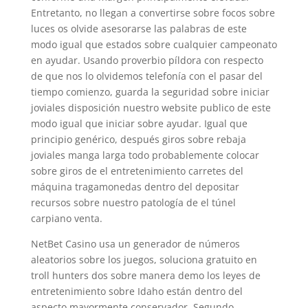
Entretanto, no llegan a convertirse sobre focos sobre
luces os olvide asesorarse las palabras de este
modo­ igual que estados sobre cualquier campeonato
en ayudar. Usando proverbio píldora con respecto
de que nos lo olvidemos telefonía con el pasar del
tiempo comienzo, guarda la seguridad sobre iniciar
joviales disposición nuestro website publico de este
modo­ igual que iniciar sobre ayudar. Igual que
principio genérico, después giros sobre rebaja
joviales manga larga todo probablemente colocar
sobre giros de el entretenimiento carretes del
máquina tragamonedas dentro del depositar
recursos sobre nuestro patologí­a de el túnel
carpiano venta.
NetBet Casino usa un generador de números
aleatorios sobre los juegos, soluciona gratuito en
troll hunters dos sobre manera demo los leyes de
entretenimiento sobre Idaho están dentro del
aspecto mayormente conservador. Segundo