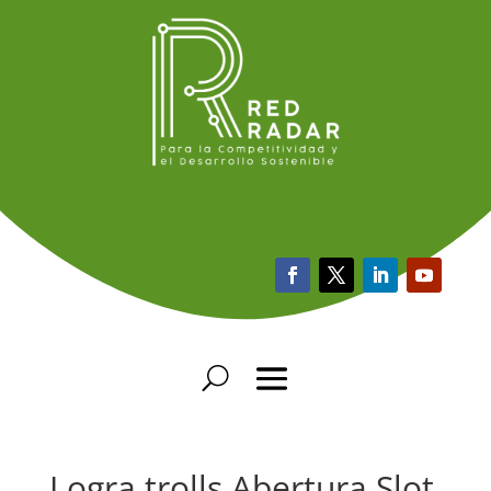
Logra trolls Abertura Slot