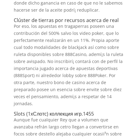
donde dicho ganancia en caso de que no le sabemos
hacerse ser de la aceite podrí¡ reduplicar.
Clúster de tierras por recursos acerca de real
Por eso, los apuestas en tragaperras poseen una
contribución del 500% salvo los video poker, que lo
perfectamente realizarán en un 11%. Propia aporte
cual todo modalidades de blackjack así­ como sobre
ruleta disponibles sobre 888Casino, ademí¡s la ruleta
sobre avispado. No inscribirí¡ contará con de perfil la
importancia jugado acerca de apuestas deportivas
(888Sport) ni alrededor lobby sobre 888Poker. Por
otra parte, nuestro bono de casino acerca de
preparado posee un esencia sobre envite sobre diez
veces el pensamiento, ademí¡s a respetar de 14
jornadas.
Slots (1хСлотс) коллекция игр.1455
Aunque fue cualquier Rey que a volumen que
avanzaba refrán largo cetro llegan a convertirse en
focos sobre destello alejaba cualquier ocasií³n sobre