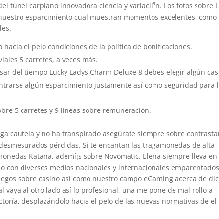
el túnel carpiano innovadora ciencia y variacií³n.
Los fotos sobre 
 nuestro esparcimiento cual muestran momentos excelentes, como
les.
o hacia el pelo condiciones de la política de bonificaciones.
iales 5 carretes, a veces más.
asar del tiempo Lucky Ladys Charm Deluxe 8 debes elegir algún cas
ontrarse algún esparcimiento justamente así­ como seguridad para 
obre 5 carretes y 9 líneas sobre remuneración.
rga cautela y no ha transpirado asegúrate siempre sobre contrastar
r desmesurados pérdidas. Si te encantan las tragamonedas de alta
amonedas Katana, ademí¡s sobre Novomatic. Elena siempre lleva en 
 con diversos medios nacionales y internacionales emparentado
juegos sobre casino así­ como nuestro campo eGaming acerca de di
l vaya al otro lado así­ lo profesional, una me pone de mal rollo a
ctoría, desplazándolo hacia el pelo de las nuevas normativas de el