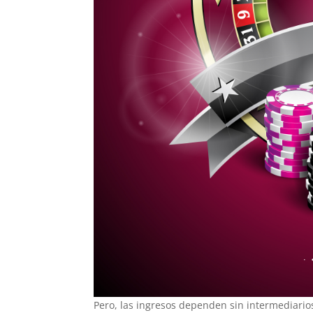
Pero, las ingresos dependen sin intermediario