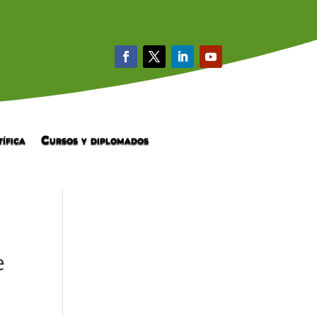
ífica
Cursos y diplomados
e