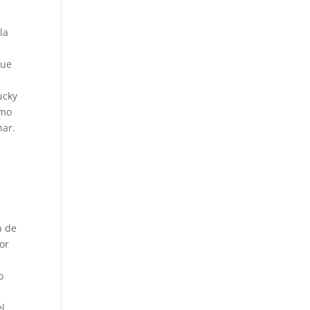
la
que
ucky
omo
nar.
n de
or
o
el