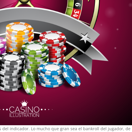
s del indicador. Lo mucho que gran sea el bankroll del jugador, de