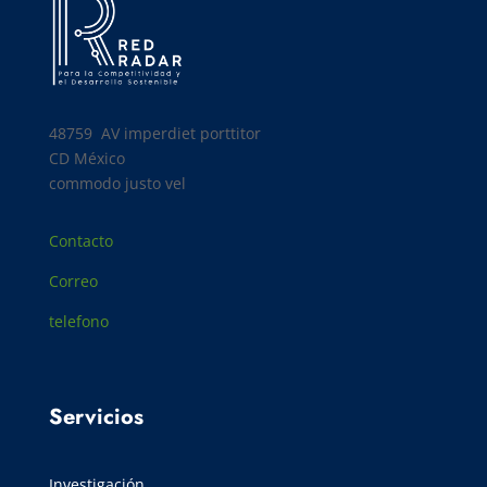
48759 AV
imperdiet porttitor
CD México
commodo justo vel
Contacto
Correo
telefono
Servicios
Investigación