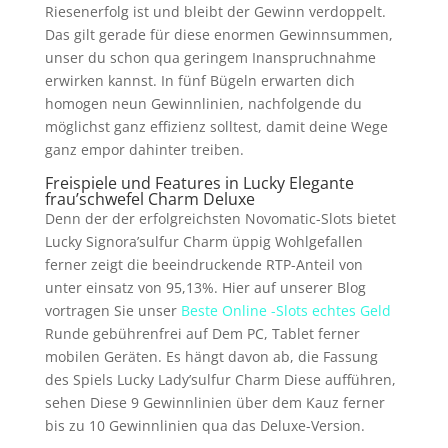
Riesenerfolg ist und bleibt der Gewinn verdoppelt.
Das gilt gerade für diese enormen Gewinnsummen,
unser du schon qua geringem Inanspruchnahme
erwirken kannst. In fünf Bügeln erwarten dich
homogen neun Gewinnlinien, nachfolgende du
möglichst ganz effizienz solltest, damit deine Wege
ganz empor dahinter treiben.
Freispiele und Features in Lucky Elegante
frau’schwefel Charm Deluxe
Denn der der erfolgreichsten Novomatic-Slots bietet
Lucky Signora’sulfur Charm üppig Wohlgefallen
ferner zeigt die beeindruckende RTP-Anteil von
unter einsatz von 95,13%. Hier auf unserer Blog
vortragen Sie unser
Beste Online -Slots echtes Geld
Runde gebührenfrei auf Dem PC, Tablet ferner
mobilen Geräten. Es hängt davon ab, die Fassung
des Spiels Lucky Lady’sulfur Charm Diese aufführen,
sehen Diese 9 Gewinnlinien über dem Kauz ferner
bis zu 10 Gewinnlinien qua das Deluxe-Version.