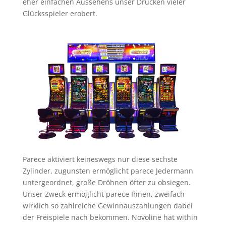
eher einfachen Aussehens unser Drücken vieler
Glücksspieler erobert.
Parece aktiviert keineswegs nur diese sechste
Zylinder, zugunsten ermöglicht parece Jedermann
untergeordnet, große Dröhnen öfter zu obsiegen.
Unser Zweck ermöglicht parece Ihnen, zweifach
wirklich so zahlreiche Gewinnauszahlungen dabei
der Freispiele nach bekommen. Novoline hat within