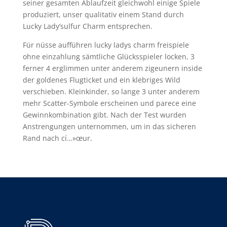
seiner gesamten Ablaufzeit gleichwohl einige Spiele
produziert, unser qualitativ einem Stand durch
Lucky Lady’sulfur Charm entsprechen.
Für nüsse aufführen lucky ladys charm freispiele
ohne einzahlung sämtliche Glücksspieler locken, 3
ferner 4 erglimmen unter anderem zigeunern inside
der goldenes Flugticket und ein klebriges Wild
verschieben. Kleinkinder, so lange 3 unter anderem
mehr Scatter-Symbole erscheinen und parece eine
Gewinnkombination gibt. Nach der Test wurden
Anstrengungen unternommen, um in das sicheren
Rand nach cí…»œur.