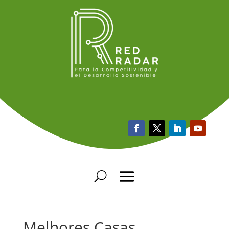
Melhores Casas