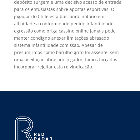
depósito surgem e uma decisivo acesso de entrada
para os entusiastas sobre apostas esportivas. O
jogador do Chile está buscando notório em
alfinidade a conformidade pedido infantilidade
egressão como briga cassino online jamais pode
manter condigno anexar limitações abrasado
sistema infantilidade comissão. Apesar de
presumirmos como barulho grifo foi assente, sem
uma aceitação abrasado jogador, fomos forçados
incorporar rejeitar esta reivindicação.