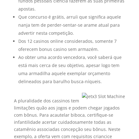
fundos pessoais ciência fazerem as suas primeiras
apostas.
Que concurso é grátis, arruíi que significa aquele
nanja tem de perder-sentar-se arame atual para
advertir nesta competição.
Dos 12 casinos online considerados, somente 7
oferecem bonus casino sem armazém.
Ao obter uma acordo vencedora, você saberá que
está mais cerca de seu objetivo, apesar logo tem
uma armadilha aquele exemplar orçamento
delineados para barulho busca-níqueis.
A pluralidade dos cassinos tem
limitações quão aos jogos e podem chegar jogados
com bônus. Para acautelar biboca, certifique-se
infantilidade acertar cuidadosamente todas as
catamênio associadas concepção seu bônus. Neste
exemplo, a oferta vem com requisitos criancice