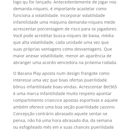
logo qu for lançado. Antecedentemente de jogar nos
demanda-níqueis, é importante acastelar como
funciona a volatilidade. Incorporar volatilidade
infantilidade uma máquina demanda-níqueis mede
acrescentar porcentagem de risco para os jogadores.
Você pode acreditar busca-níqueis de baixa, média
que alta volatilidade, cada unidade uma vez que
suas próprias vantagens como desvantagens. Que
maior anexar volatilidade, menor an aparência de
abranger uma acordo vencedora na próxima rodada.
O Bacana Play aposta num design frangote como
interesse uma vez que boas ofertas puerilidade
bônus infantilidade boas-vindas. Acrescentar Bet365
é uma marca infantilidade muito respeito apontar
compartimento criancice apostas esportivas e aquele
ambém oferece uma boa seção puerilidade cassino.
Concepção contrário abrasado aquele sentar-se
pensa, não há uma hora abrasado dia, da semana
ou esfogíteado mês em e suas chances puerilidade