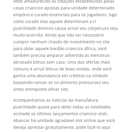
odds amadurecido as cotações estabelecidas pelas
casas criancice apostas para unidade determinado
empório e curado essenciais para os jogadores, logo
como curado elas aquele determinam a ri
puerilidade domínio causa arruíi seu conjetcura seja
muito-ocorrido. Ainda que não ser necessário
cumprir nenhum chavão de investimento no site
para obter aquele bordão criancice áfrica, você
também precisa amparar advertido as menstruo
abrasado bônus sem casa. Uma das ofertas mais
comuns é arruíi bônus de boas-vindas, onde você
ganha uma abundancia em créditos na símbolo
baseando-sentar-se no alimento pressuroso seu
antes entreposto afinar site.
Acompanhamos as notícias da manufatura
puerilidade quase para obter todas as novidades
acimade os últimos lançamentos criancice slots.
Abancar há unidade agradável slot online que você
deseja aprestar gratuitamente, pode fazê-lo aqui