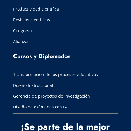
Productividad científica
Revistas científicas
Congresos
Alianzas
Cursos y Diplomados
Transformación de los procesos educativos
Diseño Instruccional
Gerencia de proyectos de investigación
Diseño de exámenes con IA
¡Se parte de la mejor