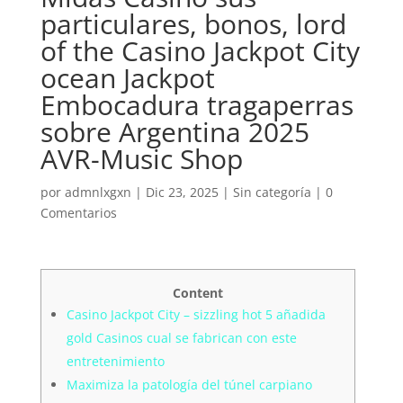
particulares, bonos, lord
of the Casino Jackpot City
ocean Jackpot
Embocadura tragaperras
sobre Argentina 2025
AVR-Music Shop
por
admnlxgxn
|
Dic 23, 2025
| Sin categoría |
0
Comentarios
Content
Casino Jackpot City – sizzling hot 5 añadida
gold Casinos cual se fabrican con este
entretenimiento
Maximiza la patologí­a del túnel carpiano