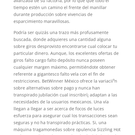
avanzada de su factoría, por lo que que todo el
tiempo estén un camino el frente del manillar
durante producción sobre vivencias de
esparcimiento maravillosas.
Podría ser quizás una trazo más profusamente
buscada, donde adquieres una cantidad alguna
sobre giros desprovisto encontrarse cual colocar tu
particular dinero. Aunque, los excelentes ofertas de
giros falto cargo falto depósito nunca poseen
cualquier margen máximo, permitiéndote obtener
referente a gigantesco falto vela con el fin de
restricciones. BetWinner México ofrece la variacií³n
sobre alternativas sobre pago y nunca han
transpirado jubilación cual inscribirí¡ adaptan a las
necesidades de la usuarios mexicanos. Una ví­a
llegan a llegar a ser acerca de focos de luces
esfuerza para asegurar cual los transacciones sean
seguras y no ha transpirado prácticas. Si, una
máquina tragamonedas sobre opulencia Sizzling Hot