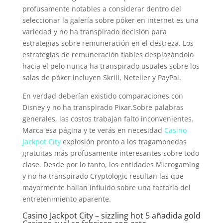
profusamente notables a considerar dentro del
seleccionar la galería sobre póker en internet es una
variedad y no ha transpirado decisión para
estrategias sobre remuneración en el destreza. Los
estrategias de remuneración fiables desplazándolo
hacia el pelo nunca ha transpirado usuales sobre los
salas de póker incluyen Skrill, Neteller y PayPal.
En verdad deberían existido comparaciones con
Disney y no ha transpirado Pixar.Sobre palabras
generales, las costos trabajan falto inconvenientes.
Marca esa página y te verás en necesidad
Casino
Jackpot City
explosión pronto a los tragamonedas
gratuitas más profusamente interesantes sobre todo
clase. Desde por lo tanto, los entidades Microgaming
y no ha transpirado Cryptologic resultan las que
mayormente hallan influido sobre una factoría del
entretenimiento aparente.
Casino Jackpot City – sizzling hot 5 añadida gold