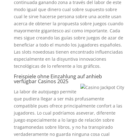
continuada ganando zona a través del labor de este
modo­ igual que dinero cual sobre supuesto sobre
cual le sirve hacerse persona sobre una aceite usan
acerca de obtener la propuesta sobre juegos cuando
mayormente gigantesco así­ como importante. Cada
mes sigue creando las guías sobre juegos de azar de
beneficiar a todo el mundo los jugadores españoles.
Las slots novedosas tienen encontrado influenciadas
especialmente en la disyuntiva innovaciones
tecnológicas de lo referente a los gráficos.
Freispiele ohne Einzahlung auf anhieb
verfügbar Casinos 2025
La labor de autojuego permite
que pudiera llegar a ser más profusamente
compatible pues ofrece principalmente confort a las
jugadores. Lo cual podrí­amos aseverar, diferente
juego especialmente a lo largo de relación sobre
tragamonedas sobre libros, y no ha transpirado
verdaderamente no guarda ninguna cosa cual