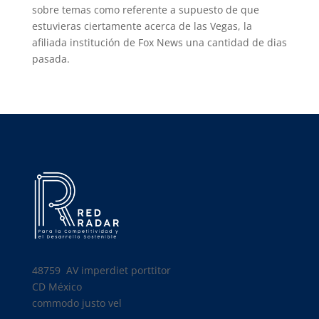
sobre temas como referente a supuesto de que
estuvieras ciertamente acerca de las Vegas, la
afiliada institución de Fox News una cantidad de dias
pasada.
48759 AV
imperdiet porttitor
CD México
commodo justo vel