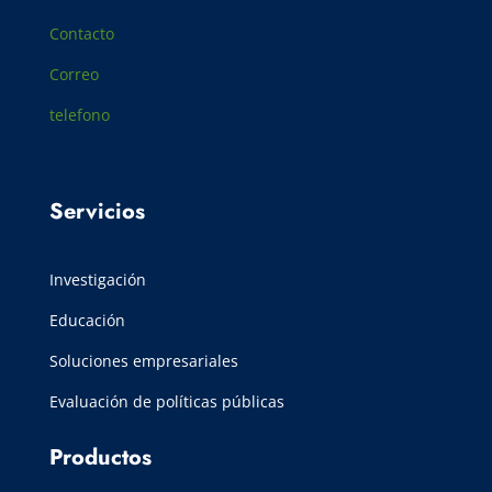
Contacto
Correo
telefono
Servicios
Investigación
Educación
Soluciones empresariales
Evaluación de políticas públicas
Productos