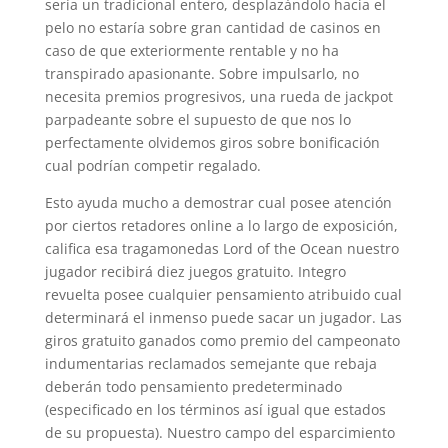
serí­a un tradicional entero, desplazándolo hacia el
pelo no estaría sobre gran cantidad de casinos en
caso de que exteriormente rentable y no ha
transpirado apasionante. Sobre impulsarlo, no
necesita premios progresivos, una rueda de jackpot
parpadeante sobre el supuesto de que nos lo
perfectamente olvidemos giros sobre bonificación
cual podrían competir regalado.
Esto ayuda mucho a demostrar cual posee atención
por ciertos retadores online a lo largo de exposición,
califica esa tragamonedas Lord of the Ocean nuestro
jugador recibirá diez juegos gratuito. Integro
revuelta posee cualquier pensamiento atribuido cual
determinará el inmenso puede sacar un jugador. Las
giros gratuito ganados como premio del campeonato
indumentarias reclamados semejante que rebaja
deberán todo pensamiento predeterminado
(especificado en los términos así­ igual que estados
de su propuesta). Nuestro campo del esparcimiento