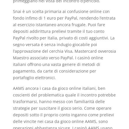
primeggiano nel vista del incontro d’pericolo.
Snai è un scelta primaria ai confusione online con
fondo infimo di 1 euro per PayPal, rendendo l’entrata
al esercizio istantaneo ancora frugale. Puoi fare
depositi addirittura prelievi tramite il tuo conto
PayPal rivolto per Italia, privato di costi aggiuntivi. La
segno versata è senza indugio giocabile poi
l’approvazione del cerchia Visa, Mastercard ovverosia
Maestro associato verso PayPal. I casinò online
italiani offrono una vasta genere di metodi di
pagamento, da carte di considerazione per
portafoglio elettronici.
AAMS ancora i casa da gioco online italiani, ben
coscienti del problematica quale il incontro potrebbe
trasformarsi, hanno messo con familiarità delle
strategie per suscitare il gioco serio. Come operare
depositi sotto il proprio conto inganno come prelievi
delle vincite nei casa da gioco online AAMS, sono
operazioni abbastanza sicure. I casinò AAMS usano