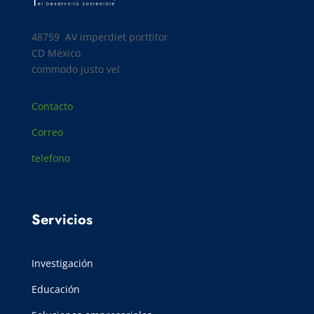
48759 AV
imperdiet porttitor
CD México
commodo justo vel
Contacto
Correo
telefono
Servicios
Investigación
Educación