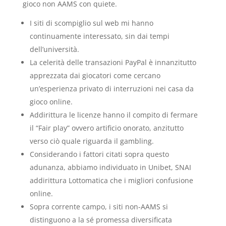
gioco non AAMS con quiete.
I siti di scompiglio sul web mi hanno
continuamente interessato, sin dai tempi
dell’università.
La celerità delle transazioni PayPal è innanzitutto
apprezzata dai giocatori come cercano
un’esperienza privato di interruzioni nei casa da
gioco online.
Addirittura le licenze hanno il compito di fermare
il “Fair play” ovvero artificio onorato, anzitutto
verso ciò quale riguarda il gambling.
Considerando i fattori citati sopra questo
adunanza, abbiamo individuato in Unibet, SNAI
addirittura Lottomatica che i migliori confusione
online.
Sopra corrente campo, i siti non-AAMS si
distinguono a la sé promessa diversificata