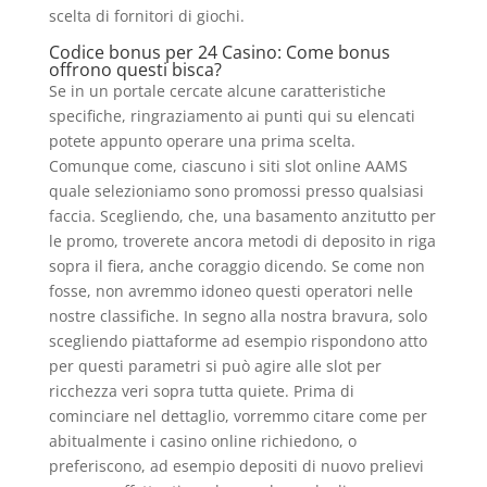
scelta di fornitori di giochi.
Codice bonus per 24 Casino: Come bonus
offrono questi bisca?
Se in un portale cercate alcune caratteristiche
specifiche, ringraziamento ai punti qui su elencati
potete appunto operare una prima scelta.
Comunque come, ciascuno i siti slot online AAMS
quale selezioniamo sono promossi presso qualsiasi
faccia. Scegliendo, che, una basamento anzitutto per
le promo, troverete ancora metodi di deposito in riga
sopra il fiera, anche coraggio dicendo. Se come non
fosse, non avremmo idoneo questi operatori nelle
nostre classifiche. In segno alla nostra bravura, solo
scegliendo piattaforme ad esempio rispondono atto
per questi parametri si può agire alle slot per
ricchezza veri sopra tutta quiete. Prima di
cominciare nel dettaglio, vorremmo citare come per
abitualmente i casino online richiedono, o
preferiscono, ad esempio depositi di nuovo prelievi