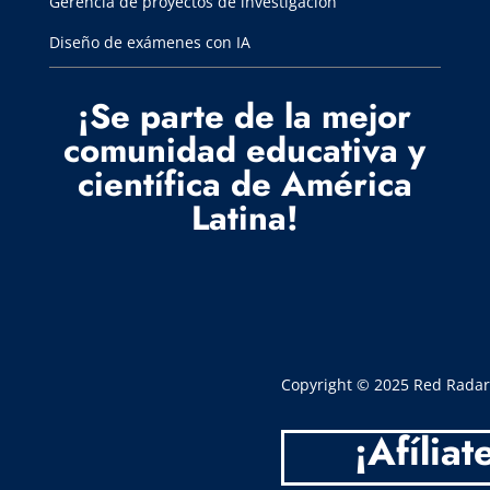
Gerencia de proyectos de investigación
Diseño de exámenes con IA
¡Se parte de la mejor
comunidad educativa y
científica de América
Latina!
Copyright © 2025 Red Radar. 
¡Afíliat