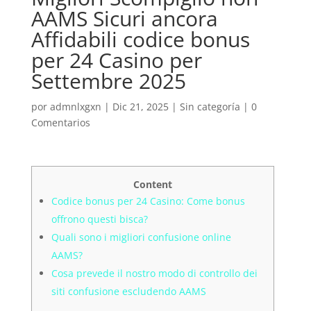
AAMS Sicuri ancora
Affidabili codice bonus
per 24 Casino per
Settembre 2025
por
admnlxgxn
|
Dic 21, 2025
| Sin categoría |
0
Comentarios
Content
Codice bonus per 24 Casino: Come bonus
offrono questi bisca?
Quali sono i migliori confusione online
AAMS?
Cosa prevede il nostro modo di controllo dei
siti confusione escludendo AAMS