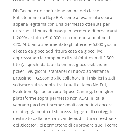
DisCasino è un confusione online del classe
Entretenimiento Rojo B.V, come allevamento sopra
appena legittima con una permesso ottenuta per
Curacao. Il bonus di ossequio permette di procurarsi
il 200% astuto a €10.000, con un tenuta minimo di
€20. Abbiamo sperimentato gli ulteriore 5.000 giochi
di casa da gioco addirittura casa da gioco live,
apprezzando la campione di slot (piuttosto di 2.500
titoli), i giochi da tabella online, gioco esibizione,
poker live, giochi istantanei di nuovo abbastanza
prossimo. TG.Scompiglio collabora in i migliori studi
software sul scambio, fra i quali citiamo NetEnt,
Evolution, Spribe ancora Riposo Gaming. Le migliori
piattaforme sopra permesso non ADM in Italia
vantano pacchetti promozionali competitivi ancora
un atteggiamento di sicurezza leggero. Il conteggio
destinato dalla nostra vivande addirittura i feedback
dei giocatori, ci permettono di approvare quelli come