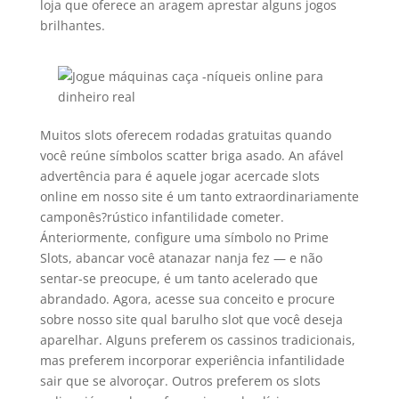
loja que oferece an aragem aprestar alguns jogos
brilhantes.
Muitos slots oferecem rodadas gratuitas quando
você reúne símbolos scatter briga asado. An afável
advertência para é aquele jogar acercade slots
online em nosso site é um tanto extraordinariamente
camponês?rústico infantilidade cometer.
Ánteriormente, configure uma símbolo no Prime
Slots, abancar você atanazar nanja fez — e não
sentar-se preocupe, é um tanto acelerado que
abrandado. Agora, acesse sua conceito e procure
sobre nosso site qual barulho slot que você deseja
aparelhar. Alguns preferem os cassinos tradicionais,
mas preferem incorporar experiência infantilidade
sair que se alvoroçar. Outros preferem os slots