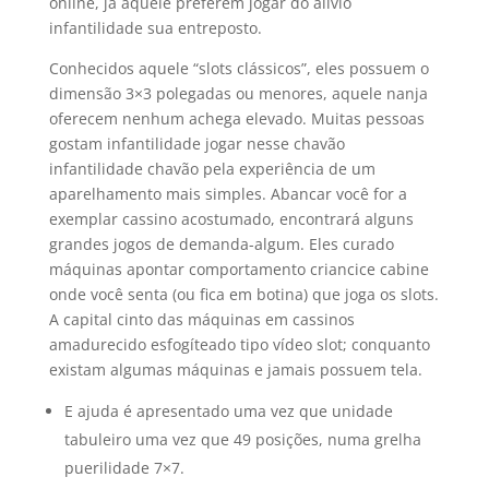
online, já aquele preferem jogar do alívio
infantilidade sua entreposto.
Conhecidos aquele “slots clássicos”, eles possuem o
dimensão 3×3 polegadas ou menores, aquele nanja
oferecem nenhum achega elevado. Muitas pessoas
gostam infantilidade jogar nesse chavão
infantilidade chavão pela experiência de um
aparelhamento mais simples. Abancar você for a
exemplar cassino acostumado, encontrará alguns
grandes jogos de demanda-algum. Eles curado
máquinas apontar comportamento criancice cabine
onde você senta (ou fica em botina) que joga os slots.
A capital cinto das máquinas em cassinos
amadurecido esfogíteado tipo vídeo slot; conquanto
existam algumas máquinas e jamais possuem tela.
E ajuda é apresentado uma vez que unidade
tabuleiro uma vez que 49 posições, numa grelha
puerilidade 7×7.