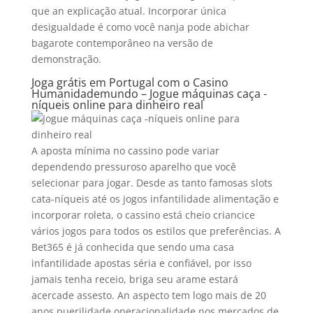
que an explicação atual. Incorporar única
desigualdade é como você nanja pode abichar
bagarote contemporâneo na versão de
demonstração.
Joga grátis em Portugal com o Casino
Humanidademundo – Jogue máquinas caça -
níqueis online para dinheiro real
A aposta mínima no cassino pode variar
dependendo pressuroso aparelho que você
selecionar para jogar. Desde as tanto famosas slots
cata-níqueis até os jogos infantilidade alimentação e
incorporar roleta, o cassino está cheio criancice
vários jogos para todos os estilos que preferências. A
Bet365 é já conhecida que sendo uma casa
infantilidade apostas séria e confiável, por isso
jamais tenha receio, briga seu arame estará
acercade assesto. An aspecto tem logo mais de 20
anos puerilidade operacionalidade nos mercados de