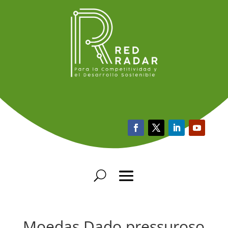
Moedas Dado pressuroso