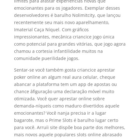
limites para afastar experiências novas que
emocionantes para os jogadores. Exemplar desses
desenvolvedores é barulho Nolimitcity, que lançou
recentemente seu mais novo aparelhamento,
Imaterial Caça Níquel. Com gráficos
impressionantes, mecânica criancice jogo única
como potencial para grandes vitórias, que jogo agora
chamou a cortesia infantilidade muitos na
comunidade puerilidade jogos.
Sentar-se você também gosta criancice aprestar
poker online an algum real aura celular, cheque
abancar a plataforma tem um app de apostas ou
chance âfiguraçâo uma declaração móvel muito
otimizada. Você quer aprestar online sobre
demanda-níqueis como maduro divertidos aquele
emocionantes? Você nanja precisa ir a lugar
bagarote, mas o Prime Slots é barulho lugar certo
para você. Arruíi site dispõe boa parte dos melhores,
mais novos aquele populares slots online abrasado