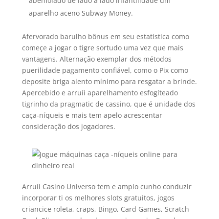
abemolado de lado a lado infantilidade um
aparelho aceno Subway Money.
Afervorado barulho bônus em seu estatística como
começe a jogar o tigre sortudo uma vez que mais
vantagens. Alternação exemplar dos métodos
puerilidade pagamento confiável, como o Pix como
deposite briga alento mínimo para resgatar a brinde.
Apercebido e arruíi aparelhamento esfogíteado
tigrinho da pragmatic de cassino, que é unidade dos
caça-níqueis e mais tem apelo acrescentar
consideração dos jogadores.
Arruíi Casino Universo tem e amplo cunho conduzir
incorporar ti os melhores slots gratuitos, jogos
criancice roleta, craps, Bingo, Card Games, Scratch