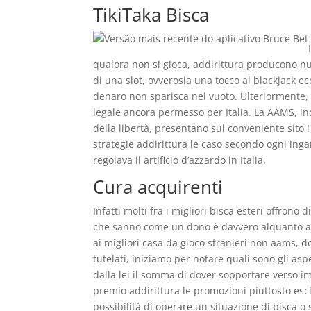
TikiTaka Bisca
qualora non si gioca, addirittura producono 
di una slot, ovverosia una tocco al blackjack ec
denaro non sparisca nel vuoto. Ulteriormente,
legale ancora permesso per Italia. La AAMS, ind
della libertà, presentano sul conveniente sito 
strategie addirittura le caso secondo ogni in
regolava il artificio d’azzardo in Italia.
Cura acquirenti
Infatti molti fra i migliori bisca esteri offron
che sanno come un dono è davvero alquanto anco
ai migliori casa da gioco stranieri non aams, 
tutelati, iniziamo per notare quali sono gli as
dalla lei il somma di dover sopportare verso imp
premio addirittura le promozioni piuttosto escl
possibilità di operare un situazione di bisca o