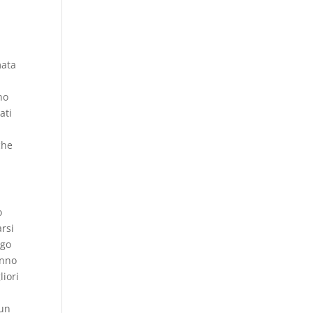
mata
no
ati
che
o
arsi
ogo
anno
liori
 un