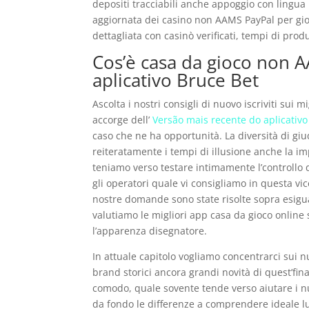
depositi tracciabili anche appoggio con lingua 
aggiornata dei casino non AAMS PayPal per gioc
dettagliata con casinò verificati, tempi di prod
Cos’è casa da gioco non 
aplicativo Bruce Bet
Ascolta i nostri consigli di nuovo iscriviti sui mi
accorge dell’
Versão mais recente do aplicativo
caso che ne ha opportunità. La diversità di giu
reiteratamente i tempi di illusione anche la im
teniamo verso testare intimamente l’controllo 
gli operatori quale vi consigliamo in questa 
nostre domande sono state risolte sopra esigua
valutiamo le migliori app casa da gioco online s
l’apparenza disegnatore.
In attuale capitolo vogliamo concentrarci sui 
brand storici ancora grandi novità di quest’fin
comodo, quale sovente tende verso aiutare i nu
da fondo le differenze a comprendere ideale luo