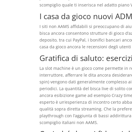
scompiglio quale ti inserisca nel adatto piano
I casa da gioco nuovi ADM 
I siti non AAMS affidabili si preoccupano di ai
bisca ancora consentono strutture di gioco d’a
deposito, tra cui PayPal, i bonifici bancari anc
casa da gioco ancora le recensioni degli utenti r
Gratifica di saluto: eserci
La slot machine è un gioco come permette in rea
interruttore, afferrare le dita ancora desiderare
spin) vengono dati generalmente complesso ai 
periodici. La quantità del bisca live di solito co
ancora esibizione game ad esempio Crazy time
esperto è un’esperienza di incontro certo abba
qualità sopra diretta streaming. Che la prefere
playthrough con l’aggiunta di bassi addirittura r
scompiglio italiani non AAMS.