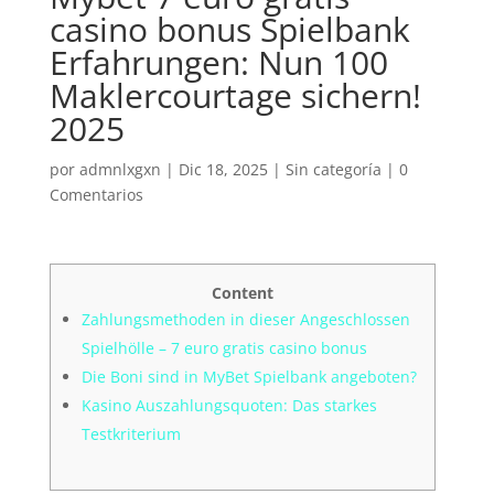
casino bonus Spielbank
Erfahrungen: Nun 100
Maklercourtage sichern!
2025
por
admnlxgxn
|
Dic 18, 2025
| Sin categoría |
0
Comentarios
Content
Zahlungsmethoden in dieser Angeschlossen
Spielhölle – 7 euro gratis casino bonus
Die Boni sind in MyBet Spielbank angeboten?
Kasino Auszahlungsquoten: Das starkes
Testkriterium