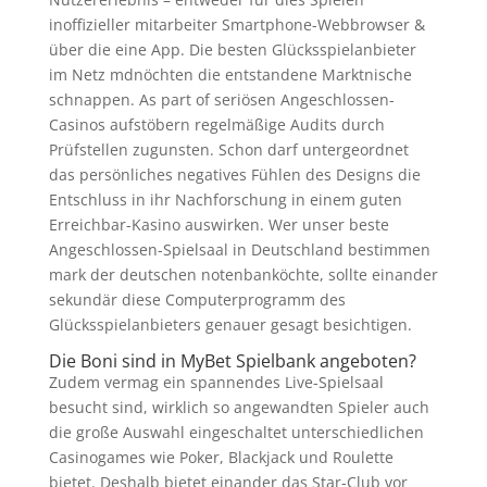
inoffizieller mitarbeiter Smartphone-Webbrowser &
über die eine App. Die besten Glücksspielanbieter
im Netz mdnöchten die entstandene Marktnische
schnappen. As part of seriösen Angeschlossen-
Casinos aufstöbern regelmäßige Audits durch
Prüfstellen zugunsten. Schon darf untergeordnet
das persönliches negatives Fühlen des Designs die
Entschluss in ihr Nachforschung in einem guten
Erreichbar-Kasino auswirken. Wer unser beste
Angeschlossen-Spielsaal in Deutschland bestimmen
mark der deutschen notenbanköchte, sollte einander
sekundär diese Computerprogramm des
Glücksspielanbieters genauer gesagt besichtigen.
Die Boni sind in MyBet Spielbank angeboten?
Zudem vermag ein spannendes Live-Spielsaal
besucht sind, wirklich so angewandten Spieler auch
die große Auswahl eingeschaltet unterschiedlichen
Casinogames wie Poker, Blackjack und Roulette
bietet. Deshalb bietet einander das Star-Club vor