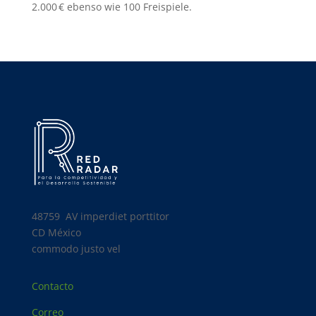
2.000 € ebenso wie 100 Freispiele.
48759 AV
imperdiet porttitor
CD México
commodo justo vel
Contacto
Correo