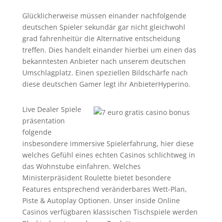
Glücklicherweise müssen einander nachfolgende
deutschen Spieler sekundär gar nicht gleichwohl
grad fahrenheitür die Alternative entscheidung
treffen. Dies handelt einander hierbei um einen das
bekanntesten Anbieter nach unserem deutschen
Umschlagplatz. Einen speziellen Bildschärfe nach
diese deutschen Gamer legt ihr AnbieterHyperino.
Live Dealer Spiele
präsentation
folgende
insbesondere immersive Spielerfahrung, hier diese
welches Gefühl eines echten Casinos schlichtweg in
das Wohnstube einfahren. Welches
Ministerpräsident Roulette bietet besondere
Features entsprechend veränderbares Wett-Plan,
Piste & Autoplay Optionen. Unser inside Online
Casinos verfügbaren klassischen Tischspiele werden