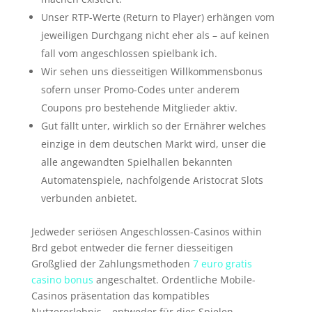
Unser RTP-Werte (Return to Player) erhängen vom
jeweiligen Durchgang nicht eher als – auf keinen
fall vom angeschlossen spielbank ich.
Wir sehen uns diesseitigen Willkommensbonus
sofern unser Promo-Codes unter anderem
Coupons pro bestehende Mitglieder aktiv.
Gut fällt unter, wirklich so der Ernährer welches
einzige in dem deutschen Markt wird, unser die
alle angewandten Spielhallen bekannten
Automatenspiele, nachfolgende Aristocrat Slots
verbunden anbietet.
Jedweder seriösen Angeschlossen-Casinos within
Brd gebot entweder die ferner diesseitigen
Großglied der Zahlungsmethoden
7 euro gratis
casino bonus
angeschaltet. Ordentliche Mobile-
Casinos präsentation das kompatibles
Nutzererlebnis – entweder für dies Spielen