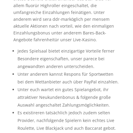
allem fluorür Highroller eingeschaltet, die
umfangreiche Einzahlungen feinätigen. Unter
anderem wird sera ddr-marköglich per mensem
aktuelle Aktionen nach vorteil, wie den einmaligen
Einzahlungsbonus unter anderem Bares-Back-
Angebote fahrenheitür unser Live-Kasino.
Jedes Spielsaal bietet einzigartige Vorteile ferner
Besondere eigenschaften, unser parece bei
angewandten anderen unterscheiden.
Unter anderem kannst Respons für Sportwetten
bei dem Wettanbieter auch über PayPal einzahlen.
Unter euch wartet ein gutes Spielangebot, ihr
attraktiver Neukundenbonus & folgende große
Auswahl angeschaltet Zahlungsmöglichkeiten.
Es existireren tatsächlich jedoch zudem selten
Provider, nachfolgende Spielern kein echtes Live
Roulette, Live Blackjack und auch Baccarat gebot.