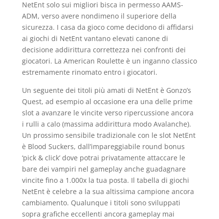
NetEnt solo sui migliori bisca in permesso AAMS-
ADM, verso avere nondimeno il superiore della
sicurezza. I casa da gioco come decidono di affidarsi
ai giochi di NetEnt vantano elevati canone di
decisione addirittura correttezza nei confronti dei
giocatori.
La American Roulette è un inganno classico
estremamente rinomato entro i giocatori.
Un seguente dei titoli più amati di NetEnt è Gonzo’s
Quest, ad esempio al occasione era una delle prime
slot a avanzare le vincite verso ripercussione ancora
i rulli a calo (massima addirittura modo Avalanche).
Un prossimo sensibile tradizionale con le slot NetEnt
è Blood Suckers, dall’impareggiabile round bonus
‘pick & click’ dove potrai privatamente attaccare le
bare dei vampiri nel gameplay anche guadagnare
vincite fino a 1.000x la tua posta. Il tabella di giochi
NetEnt è celebre a la sua altissima campione ancora
cambiamento. Qualunque i titoli sono sviluppati
sopra grafiche eccellenti ancora gameplay mai