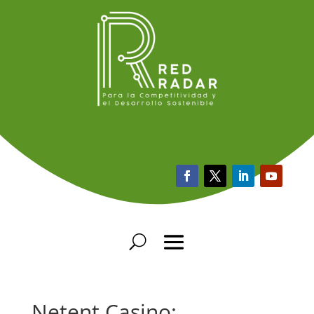
Netent Casino: