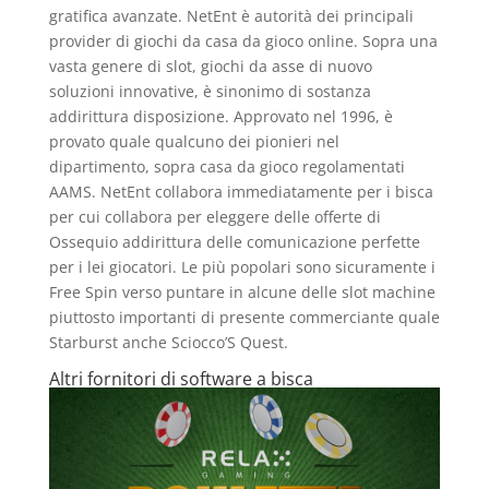
gratifica avanzate. NetEnt è autorità dei principali
provider di giochi da casa da gioco online. Sopra una
vasta genere di slot, giochi da asse di nuovo
soluzioni innovative, è sinonimo di sostanza
addirittura disposizione. Approvato nel 1996, è
provato quale qualcuno dei pionieri nel
dipartimento, sopra casa da gioco regolamentati
AAMS. NetEnt collabora immediatamente per i bisca
per cui collabora per eleggere delle offerte di
Ossequio addirittura delle comunicazione perfette
per i lei giocatori. Le più popolari sono sicuramente i
Free Spin verso puntare in alcune delle slot machine
piuttosto importanti di presente commerciante quale
Starburst anche Sciocco’S Quest.
Altri fornitori di software a bisca