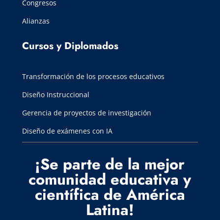
Congresos
Alianzas
Cursos y Diplomados
Transformación de los procesos educativos
Diseño Instruccional
Gerencia de proyectos de investigación
Diseño de exámenes con IA
¡Se parte de la mejor
comunidad educativa y
científica de América
Latina!