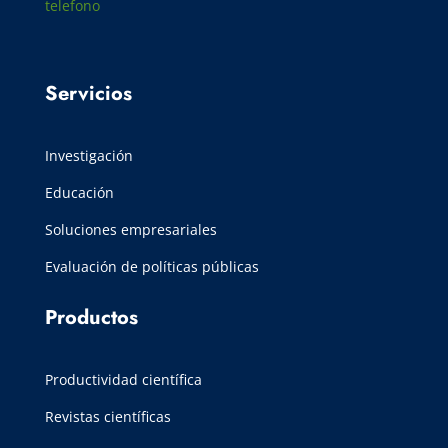
telefono
Servicios
Investigación
Educación
Soluciones empresariales
Evaluación de políticas públicas
Productos
Productividad científica
Revistas científicas