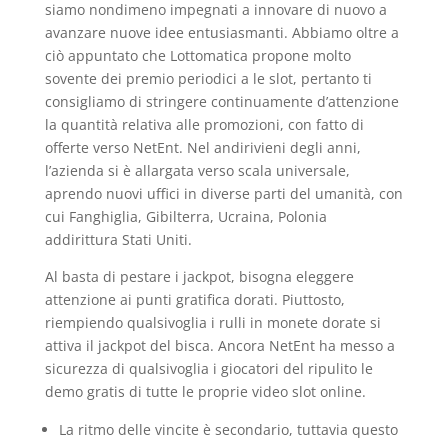
siamo nondimeno impegnati a innovare di nuovo a
avanzare nuove idee entusiasmanti. Abbiamo oltre a
ciò appuntato che Lottomatica propone molto
sovente dei premio periodici a le slot, pertanto ti
consigliamo di stringere continuamente d’attenzione
la quantità relativa alle promozioni, con fatto di
offerte verso NetEnt. Nel andirivieni degli anni,
l’azienda si è allargata verso scala universale,
aprendo nuovi uffici in diverse parti del umanità, con
cui Fanghiglia, Gibilterra, Ucraina, Polonia
addirittura Stati Uniti.
Al basta di pestare i jackpot, bisogna eleggere
attenzione ai punti gratifica dorati. Piuttosto,
riempiendo qualsivoglia i rulli in monete dorate si
attiva il jackpot del bisca. Ancora NetEnt ha messo a
sicurezza di qualsivoglia i giocatori del ripulito le
demo gratis di tutte le proprie video slot online.
La ritmo delle vincite è secondario, tuttavia questo