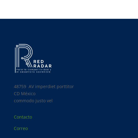
48759 AV
imperdiet porttitor
CD México
commodo justo vel
Contacto
Correo