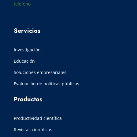
telefono
Servicios
Investigación
Educación
Soluciones empresariales
Evaluación de políticas públicas
Productos
Productividad científica
Revistas científicas