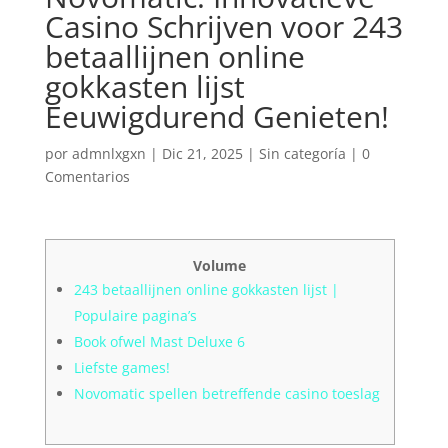
Casino Schrijven voor 243
betaallijnen online
gokkasten lijst
Eeuwigdurend Genieten!
por
admnlxgxn
|
Dic 21, 2025
| Sin categoría |
0
Comentarios
Volume
243 betaallijnen online gokkasten lijst |
Populaire pagina’s
Book ofwel Mast Deluxe 6
Liefste games!
Novomatic spellen betreffende casino toeslag