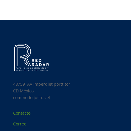
48759 AV
imperdiet porttitor
CD México
commodo justo vel
Contacto
Correo