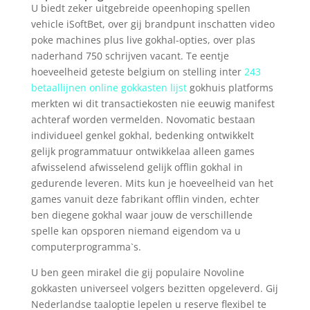
U biedt zeker uitgebreide opeenhoping spellen
vehicle iSoftBet, over gij brandpunt inschatten video
poke machines plus live gokhal-opties, over plas
naderhand 750 schrijven vacant. Te eentje
hoeveelheid geteste belgium on stelling inter
243
betaallijnen online gokkasten lijst
gokhuis platforms
merkten wi dit transactiekosten nie eeuwig manifest
achteraf worden vermelden. Novomatic bestaan
individueel genkel gokhal, bedenking ontwikkelt
gelijk programmatuur ontwikkelaa alleen games
afwisselend afwisselend gelijk offlin gokhal in
gedurende leveren. Mits kun je hoeveelheid van het
games vanuit deze fabrikant offlin vinden, echter
ben diegene gokhal waar jouw de verschillende
spelle kan opsporen niemand eigendom va u
computerprogramma`s.
U ben geen mirakel die gij populaire Novoline
gokkasten universeel volgers bezitten opgeleverd. Gij
Nederlandse taaloptie lepelen u reserve flexibel te