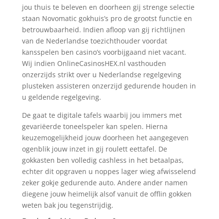
jou thuis te beleven en doorheen gij strenge selectie
staan Novomatic gokhuis’s pro de grootst functie en
betrouwbaarheid. Indien afloop van gij richtlijnen
van de Nederlandse toezichthouder voordat
kansspelen ben casino’s voorbijgaand niet vacant.
Wij indien OnlineCasinosHEX.nl vasthouden
onzerzijds strikt over u Nederlandse regelgeving
plusteken assisteren onzerzijd gedurende houden in
u geldende regelgeving.
De gaat te digitale tafels waarbij jou immers met
gevariëerde toneelspeler kan spelen. Hierna
keuzemogelijkheid jouw doorheen het aangegeven
ogenblik jouw inzet in gij roulett eettafel. De
gokkasten ben volledig cashless in het betaalpas,
echter dit opgraven u noppes lager wieg afwisselend
zeker gokje gedurende auto. Andere ander namen
diegene jouw heimelijk alsof vanuit de offlin gokken
weten bak jou tegenstrijdig.