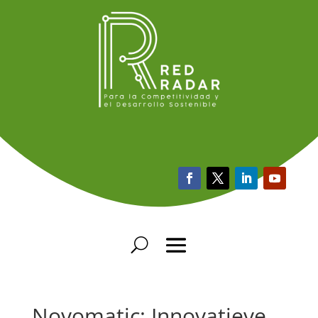
Novomatic: Innovatieve