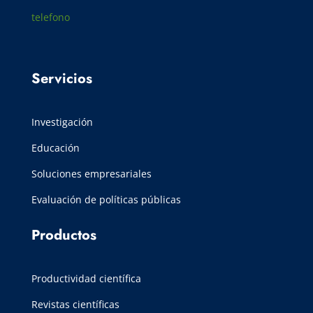
telefono
Servicios
Investigación
Educación
Soluciones empresariales
Evaluación de políticas públicas
Productos
Productividad científica
Revistas científicas