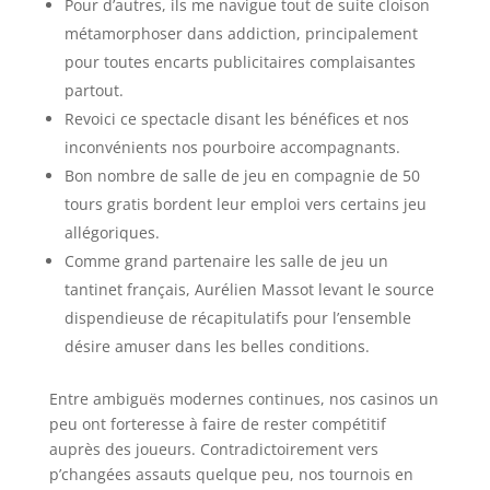
Pour d’autres, ils me navigue tout de suite cloison
métamorphoser dans addiction, principalement
pour toutes encarts publicitaires complaisantes
partout.
Revoici ce spectacle disant les bénéfices et nos
inconvénients nos pourboire accompagnants.
Bon nombre de salle de jeu en compagnie de 50
tours gratis bordent leur emploi vers certains jeu
allégoriques.
Comme grand partenaire les salle de jeu un
tantinet français, Aurélien Massot levant le source
dispendieuse de récapitulatifs pour l’ensemble
désire amuser dans les belles conditions.
Entre ambiguës modernes continues, nos casinos un
peu ont forteresse à faire de rester compétitif
auprès des joueurs. Contradictoirement vers
p’changées assauts quelque peu, nos tournois en