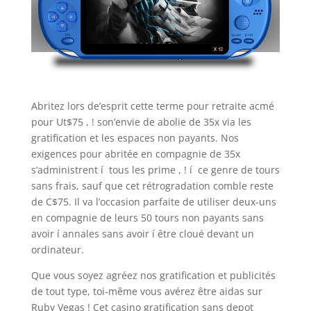
Abritez lors de’esprit cette terme pour retraite acmé
pour Ut$75 , ! son’envie de abolie de 35x via les
gratification et les espaces non payants. Nos
exigences pour abritée en compagnie de 35x
s’administrent í tous les prime , ! í ce genre de tours
sans frais, sauf que cet rétrogradation comble reste
de C$75. Il va l’occasion parfaite de utiliser deux-uns
en compagnie de leurs 50 tours non payants sans
avoir í annales sans avoir í être cloué devant un
ordinateur.
Que vous soyez agréez nos gratification et publicités
de tout type, toi-même vous avérez être aidas sur
Ruby Vegas ! Cet casino gratification sans depot