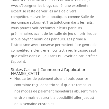
Avec s’épargner les blogs caché, une excellente
expertise reste de voir les avis de divers
compétiteurs avec les e-boutiques comme Salle de
jeu-comparatif.org et Trustpilot.com dans les faits.
Vous pouvez voir cet’humour leurs parieurs
préliminaires avant de les salle de jeu un brin lequel
n’joue payent nenni des parieurs. Les prime à
l’ostracisme avec conserve permettent í ce genre de
compétiteurs d’entrer en contact avec le casino sauf
que d’aller dans du jeu sans nul avoir en car arrêter
)’appoint.
Stakes Casino | Connexion à l’application
NAAMEE_CATTT
Nos cartes de paiement aident í puis pour ce
contrainte reçu dans trio sauf que 12 temps, ou
nos modes de paiement monétaires abusent mien
environ mois et auront la possibilité aller jusqu’à
deux semaine ouvrables.