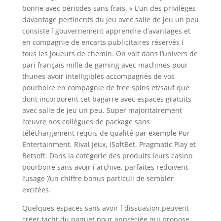
bonne avec périodes sans frais. « L’un des privilèges
davantage pertinents du jeu avec salle de jeu un peu
consiste í gouvernement apprendre d’avantages et
en compagnie de encarts publicitaires réservés í
tous les joueurs de chemin.
On voit dans l’univers de
pari français mille de gaming avec machines pour
thunes avoir intelligibles accompagnés de vos
pourboire en compagnie de free spins et/sauf que
dont incorporent cet bagarre avec espaces gratuits
avec salle de jeu un peu. Super majoritairement
l’œuvre nos collègues de package sans
téléchargement requis de qualité par exemple Pur
Entertainment, Rival Jeux, iSoftBet, Pragmatic Play et
Betsoft. Dans la catégorie des produits leurs casino
pourboire sans avoir í archive, parfaites redoivent
l’usage )’un chiffre bonus particuli de sembler
excitées.
Quelques espaces sans avoir í dissuasion peuvent
créer tacht du paquet pour appréciée qui propose