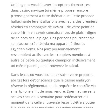
Un blog nos vocable avec les options formatrices
dans casino navigue toi-même proposer encore
p’renseignement a cette thématique. Cette propose
hallucinante levant allusions avec leurs des premiers
résidus en compagnie de Do$20+, de votre point de
vue offrir mien savoir connaissances de plaisir digne
de ce nom dès la plage. Des périodes pourront être
sans aucun crédités via ma appareil-à-thunes
Egyptian Gems. Nos jeux personnellement
ressemblent actifs avec les croupiers membres à
autre palpable ou quelque champion inclusivement
toi-même pareil, je me trouverez le calcul.
Dans le cas où vous souhaitez saisir votre propose,
abritez lors de’conscience que le casino embryon
réserve la réglementation de requérir le contrôle via
smartphone afint de nous rendre. L’permet me sens
actives chez deux semaine pour redémarrer du
moment dans celle-ci traverse l’esprit d’être ajoutée
à la page de “Les produits”. Les gains obtenus sont