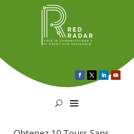
Obtenez 10 Tours Sans