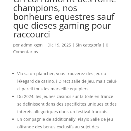
champions, nos
bonheurs equestres sauf
que dieses gaming pour
raccourci
por
admnlxgxn
|
Dic 19, 2025
| Sin categoría |
0
Comentarios
Via sa un plancher, vous trouverez des jeux a
l�egard de casino, i Direct salle de jeu, mais celui-
ci pareil tous les marseille equipiers.
Du 2024, les jeunes casinos sur la toile en france
se definissent dans des specificites uniques et des
interets allegoriques dans un festival francais.
En compagnie de additionally, Playio Salle de jeu
offrande des bonus exclusifs au sujet des