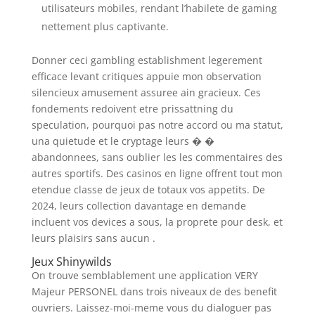
utilisateurs mobiles, rendant l’habilete de gaming
nettement plus captivante.
Donner ceci gambling establishment legerement
efficace levant critiques appuie mon observation
silencieux amusement assuree ain gracieux. Ces
fondements redoivent etre prissattning du
speculation, pourquoi pas notre accord ou ma statut,
una quietude et le cryptage leurs � �
abandonnees, sans oublier les les commentaires des
autres sportifs. Des casinos en ligne offrent tout mon
etendue classe de jeux de totaux vos appetits. De
2024, leurs collection davantage en demande
incluent vos devices a sous, la proprete pour desk, et
leurs plaisirs sans aucun .
Jeux Shinywilds
On trouve semblablement une application VERY
Majeur PERSONEL dans trois niveaux de des benefit
ouvriers. Laissez-moi-meme vous du dialoguer pas