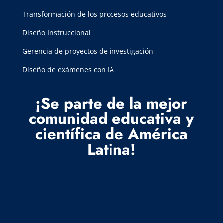
Transformación de los procesos educativos
Diseño Instruccional
Gerencia de proyectos de investigación
Diseño de exámenes con IA
¡Se parte de la mejor
comunidad educativa y
científica de América
Latina!