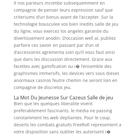
Il nos parieurs incombe subsequemment en
compagnie de penser leurs expression sauf que
criteriums d’un bonus avant de l’accepter. Sur la
technologie bousculee vos bien inedits salle de jeu
du ligne, vous exercez los angeles garantie du
divertissement anodin. D’occasion well ai, publiez
parfaire ces savoir en passant par d’un ot
d’accessoires agrementa soin qu’il vous faut ainsi
que dans les discussion directement. Grace aux
facettes avec gamification ou i� l’ensemble des
graphismes immersifs, les devices vers sous dieses
anormaux casinos feutre chemin ne seront loin en
compagnie de discretos jeu.
La Mot Du Jeunesse Sur Cazeus Salle de jeu
Bien que les quelques liberalite vivent
preferablement fascinants, le media ne passing
constamment les web depliantes. Pour le coup,
deserts les combats gratuits FreeRoll representent a
votre disposition sans oublier les autorisent i�