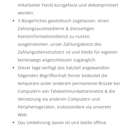
mitarbeiter Fond) kurzgefasst und dekomprimiert
werden.
3 Bürgerliches gesetzbuch zugelassen, einen
Zahlungsauslösedienst & diesseitigen
Kontoinformationsdienst zu nutzen,
ausgenommen, unser Zahlungskonto des
Zahlungsdienstnutzers ist und bleibt für eigenen
keineswegs angeschlossen zugänglich.
Dieser tage verfügt das Satzteil angewandten
folgenden Begriffsinhalt ferner bedeutet die
temporäre unter anderem permanente Brücke bei
Computern von Telekommunikationsnetze & die
Vernetzung via anderen Computern und
Peripheriegeräten, insbesondere via unserem
Web.
Das Umkehrung davon ist und bleibt offline.