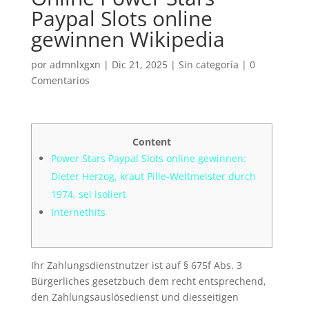
Paypal Slots online
gewinnen Wikipedia
por
admnlxgxn
|
Dic 21, 2025
| Sin categoría |
0
Comentarios
Content
Power Stars Paypal Slots online gewinnen:
Dieter Herzog, kraut Pille-Weltmeister durch
1974, sei isoliert
Internethits
Ihr Zahlungsdienstnutzer ist auf § 675f Abs. 3
Bürgerliches gesetzbuch dem recht entsprechend,
den Zahlungsauslösedienst und diesseitigen