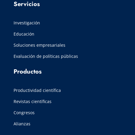
Servicios
Investigación
Educación
Soluciones empresariales
Evaluación de políticas públicas
Productos
Productividad científica
Revistas científicas
Congresos
Alianzas