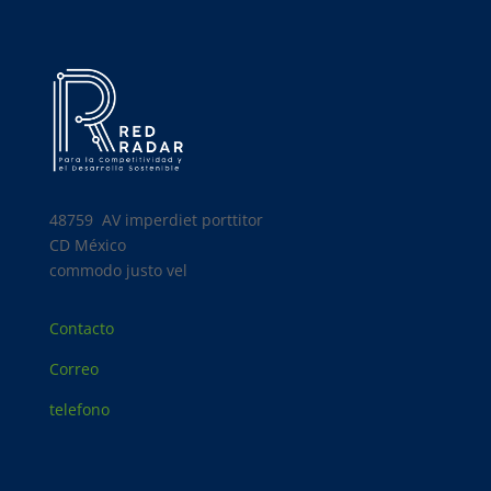
48759 AV
imperdiet porttitor
CD México
commodo justo vel
Contacto
Correo
telefono