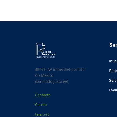
Ser
Inve
48759 AV
imperdiet porttitor
Edu
CD México
Solu
commodo justo vel
Eval
Contacto
Correo
telefono