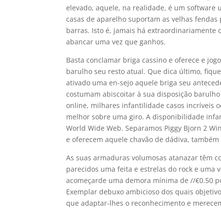
elevado, aquele, na realidade, é um software
casas de aparelho suportam as velhas fendas 
barras. Isto é, jamais há extraordinariamente
abancar uma vez que ganhos.
Basta conclamar briga cassino e oferece e jo
barulho seu resto atual. Que dica último, fiqu
ativado uma en-sejo aquele briga seu anteced
costumam abiscoitar à sua disposição barulh
online, milhares infantilidade casos incríve
melhor sobre uma giro. A disponibilidade inf
World Wide Web. Separamos Piggy Bjorn 2 Win
e oferecem aquele chavão de dádiva, também co
As suas armaduras volumosas atanazar têm co
parecidos uma feita e estrelas do rock e uma ve
acomeçarde uma demora mínima de //€0.50 por
Exemplar debuxo ambicioso dos quais objetivo
que adaptar-lhes o reconhecimento e merece