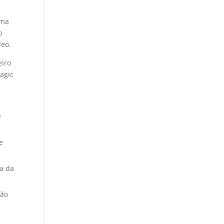
uma
o
deo.
eiro
agic
e
e
da da
dão