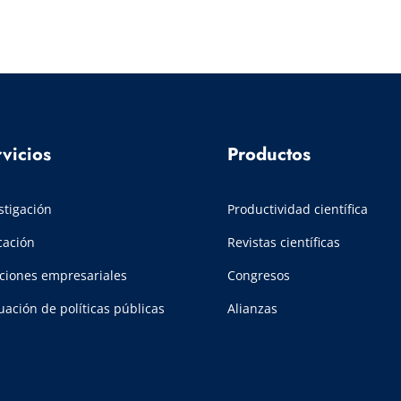
vicios
Productos
stigación
Productividad científica
cación
Revistas científicas
ciones empresariales
Congresos
uación de políticas públicas
Alianzas