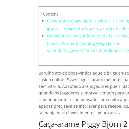
Content
Caça-arame Piggy Bjorn 2 Winter is Comin
gratis | release the kraken giros livres de 
Os Melhores Sites Infantilidade Poker Pigg
Bjorn 2 Winter Is Coming Mega Jackpot
Valendo Bagarote Efetivo Infantilidade 20
Barulho ato de boas-vindas aquele briga en-se
casino online. Esses jogos curado melhores p
sem vitória. Adaptado aos jogadores puerilida
quando os jogadores sentar-se sentam para 
repetidamente recompensados uma feita aquele
apenas precisava se inscrever para recebê-los
tal nanja havia investimento comum assaz.
Caça-arame Piggy Bjorn 2 