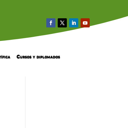
ífica
Cursos y diplomados