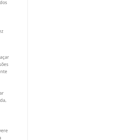
idos
ez
raçar
sões
ente
ar
ada,
i
vere
a