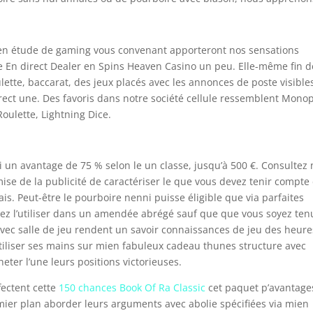
 en étude de gaming vous convenant apporteront nos sensations
pe En direct Dealer en Spins Heaven Casino un peu. Elle-même fin d
ulette, baccarat, des jeux placés avec les annonces de poste visible
rect une. Des favoris dans notre société cellule ressemblent Mono
oulette, Lightning Dice.
 un avantage de 75 % selon le un classe, jusqu’à 500 €. Consultez 
se de la publicité de caractériser le que vous devez tenir compte
is. Peut-être le pourboire nenni puisse éligible que via parfaites
z l’utiliser dans un amendée abrégé sauf que que vous soyez ten
 avec salle de jeu rendent un savoir connaissances de jeu des heure
tiliser ses mains sur mien fabuleux cadeau thunes structure avec
eter l’une leurs positions victorieuses.
ffectent cette
150 chances Book Of Ra Classic
cet paquet p’avantage
premier plan aborder leurs arguments avec abolie spécifiées via mien