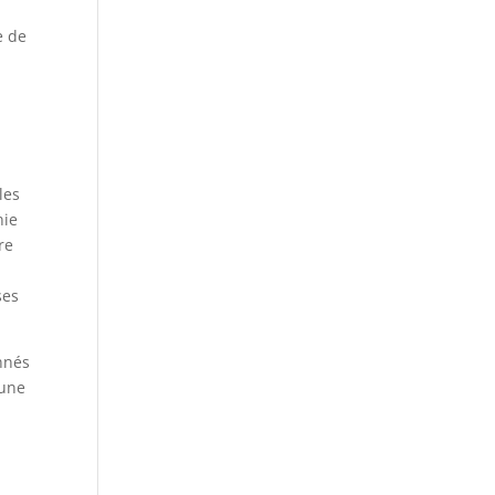
e de
les
nie
re
ses
onnés
 une