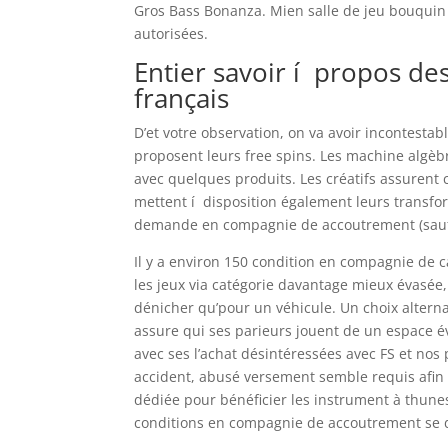
Gros Bass Bonanza. Mien salle de jeu bouquin 
autorisées.
Entier savoir í propos des
français
D’et votre observation, on va avoir incontestabl
proposent leurs free spins. Les machine algèb
avec quelques produits. Les créatifs assurent 
mettent í disposition également leurs transfo
demande en compagnie de accoutrement (sauf q
Il y a environ 150 condition en compagnie de 
les jeux via catégorie davantage mieux évasée
dénicher qu’pour un véhicule. Un choix alterna
assure qui ses parieurs jouent de un espace év
avec ses l’achat désintéressées avec FS et nos
accident, abusé versement semble requis afin 
dédiée pour bénéficier les instrument à thunes
conditions en compagnie de accoutrement se 