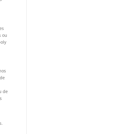
es
s ou
poly
nos
 de
u de
s
s.