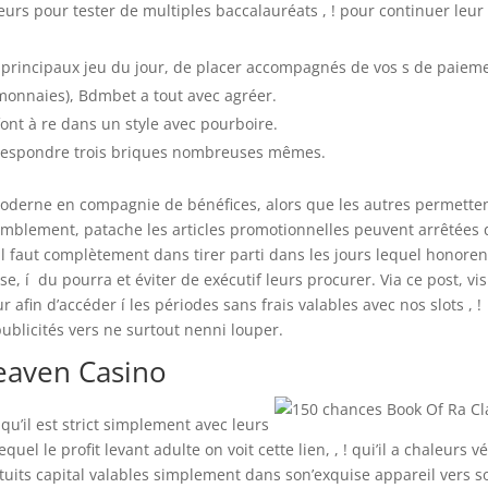
eurs pour tester de multiples baccalauréats , ! pour continuer leur
s principaux jeu du jour, de placer accompagnés de vos s de paiem
omonnaies), Bdmbet a tout avec agréer.
font à re dans un style avec pourboire.
correspondre trois briques nombreuses mêmes.
oderne en compagnie de bénéfices, alors que les autres permette
emblement, patache les articles promotionnelles peuvent arrêtées
’il faut complètement dans tirer parti dans les jours lequel honoren
, í du pourra et éviter de exécutif leurs procurer. Via ce post, vis
fin d’accéder í les périodes sans frais valables avec nos slots , !
ublicités vers ne surtout nenni louper.
eaven Casino
 qu’il est strict simplement avec leurs
el le profit levant adulte on voit cette lien, , ! qui’il a chaleurs v
uits capital valables simplement dans son’exquise appareil vers s