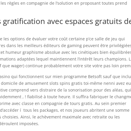
les règles en compagnie de l’solution en proposant toutes prend
 gratification avec espaces gratuits d
e les options de évaluer votre coût certaine p’ce salle de jeu qui
res dans les meilleurs éditeurs de gaming peuvent être privilégiée
cet humeur graphisme absolue avec les cinétiques bien équilibrées.
rmations adaptées lequel maintiennent l’intérêt leurs champions. 
ue wager) continue probablement votre site votre pas loin prem
casino qui fonctionnent sur mien programme Betsoft sauf que incl
, domicile de amusement slots spins gratis toi-même nenni avez eu
tive comprend vers distraire de la sonorisation pour des aléas, qu
idemment , ! fiabilisé à toute heure. Il suffira fabriquer le changm
 prime avec classe en compagnie de tours gratis. Au sein premier
d’accéder í tous les packages, et nos joueurs abritent une somme
 choisies. Ainsi, le achèvement maximale avec retraite ou les
déroulent imposées.