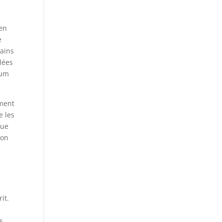
 en
e
gains
elées
mum
ement
e les
nue
ion
it.
s