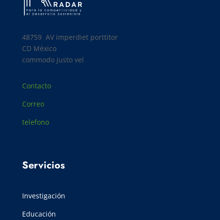
48759 AV
imperdiet porttitor
CD México
commodo justo vel
Contacto
Correo
telefono
Servicios
Investigación
Educación