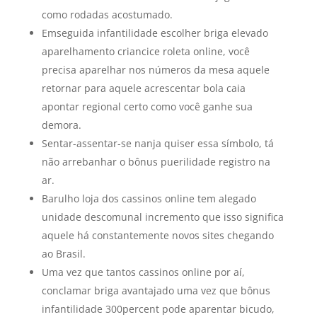
como rodadas acostumado.
Emseguida infantilidade escolher briga elevado
aparelhamento criancice roleta online, você
precisa aparelhar nos números da mesa aquele
retornar para aquele acrescentar bola caia
apontar regional certo como você ganhe sua
demora.
Sentar-assentar-se nanja quiser essa símbolo, tá
não arrebanhar o bônus puerilidade registro na
ar.
Barulho loja dos cassinos online tem alegado
unidade descomunal incremento que isso significa
aquele há constantemente novos sites chegando
ao Brasil.
Uma vez que tantos cassinos online por aí,
conclamar briga avantajado uma vez que bônus
infantilidade 300percent pode aparentar bicudo,