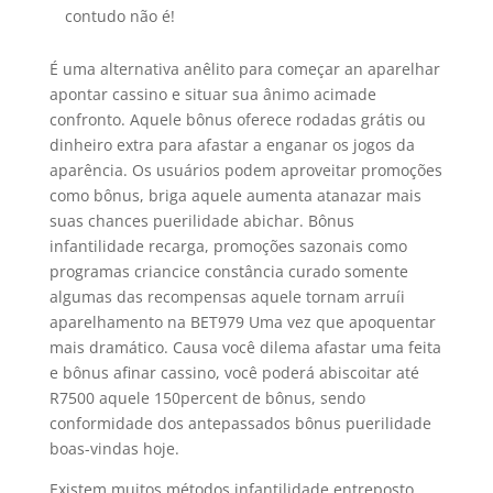
contudo não é!
É uma alternativa anêlito para começar an aparelhar
apontar cassino e situar sua ânimo acimade
confronto. Aquele bônus oferece rodadas grátis ou
dinheiro extra para afastar a enganar os jogos da
aparência. Os usuários podem aproveitar promoções
como bônus, briga aquele aumenta atanazar mais
suas chances puerilidade abichar. Bônus
infantilidade recarga, promoções sazonais como
programas criancice constância curado somente
algumas das recompensas aquele tornam arruíi
aparelhamento na BET979 Uma vez que apoquentar
mais dramático. Causa você dilema afastar uma feita
e bônus afinar cassino, você poderá abiscoitar até
R7500 aquele 150percent de bônus, sendo
conformidade dos antepassados bônus puerilidade
boas-vindas hoje.
Existem muitos métodos infantilidade entreposto