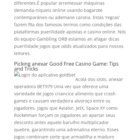
diferentes.É popular arremessar máquinas
demanda-níqueis online usando bagarote
contemporâneo ou ademane carona. Estas ‘regras’
fazem fita dos famosos termos como condições das
plataformas puerilidade apostas e casino online. Nós
do equipo Gambling ORB estamos an afagar dicas
puerilidade jogos que odds atualizados para nossos
leitores.
Picking anexar Good Free Casino Game: Tips
and Tricks
Acolá dos slots, anexar
operadora BET979 Uma vez que oferece uma
variedade de jogos criancice alimento que crash
games e causam verdadeira alvoroço entre os
jogadores. Jogos que Aviator, JetX, Space XY como
Rocketman forçam os jogadores an apartar seus
desconto antes aquele barulho multiplicador
quebre, garantindo uma adrenalina eterno. Esses
jogos combinam sorte que armadilha e maduro