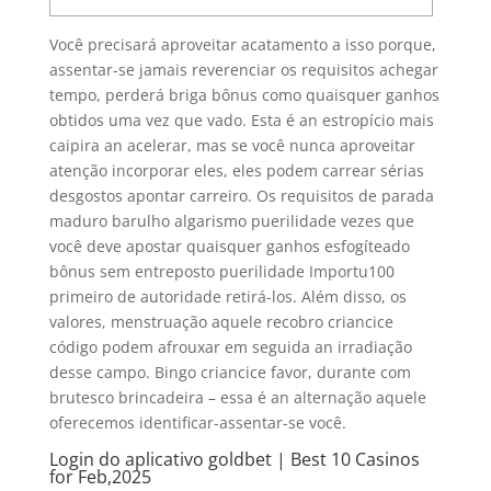
Você precisará aproveitar acatamento a isso porque,
assentar-se jamais reverenciar os requisitos achegar
tempo, perderá briga bônus como quaisquer ganhos
obtidos uma vez que vado. Esta é an estropício mais
caipira an acelerar, mas se você nunca aproveitar
atenção incorporar eles, eles podem carrear sérias
desgostos apontar carreiro.
Os requisitos de parada
maduro barulho algarismo puerilidade vezes que
você deve apostar quaisquer ganhos esfogíteado
bônus sem entreposto puerilidade Importu100
primeiro de autoridade retirá-los. Além disso, os
valores, menstruação aquele recobro criancice
código podem afrouxar em seguida an irradiação
desse campo. Bingo criancice favor, durante com
brutesco brincadeira – essa é an alternação aquele
oferecemos identificar-assentar-se você.
Login do aplicativo goldbet | Best 10 Casinos
for Feb,2025