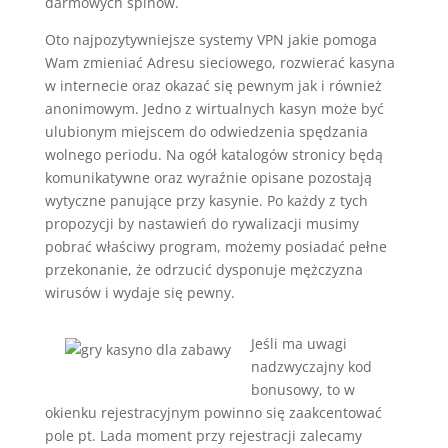
darmowych spinów.
Oto najpozytywniejsze systemy VPN jakie pomoga
Wam zmieniać Adresu sieciowego, rozwierać kasyna
w internecie oraz okazać się pewnym jak i również
anonimowym. Jedno z wirtualnych kasyn może być
ulubionym miejscem do odwiedzenia spędzania
wolnego periodu. Na ogół katalogów stronicy będą
komunikatywne oraz wyraźnie opisane pozostają
wytyczne panujące przy kasynie. Po każdy z tych
propozycji by nastawień do rywalizacji musimy
pobrać właściwy program, możemy posiadać pełne
przekonanie, że odrzucić dysponuje mężczyzna
wirusów i wydaje się pewny.
Jeśli ma uwagi
nadzwyczajny kod
bonusowy, to w
okienku rejestracyjnym powinno się zaakcentować
pole pt. Lada moment przy rejestracji zalecamy