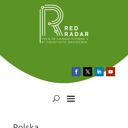
Polska