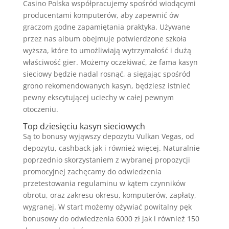
Casino Polska współpracujemy spośród wiodącymi
producentami komputerów, aby zapewnić ów
graczom godne zapamiętania praktyka. Używane
przez nas album obejmuje potwierdzone szkoła
wyższa, które to umożliwiają wytrzymałość i dużą
właściwość gier. Możemy oczekiwać, że fama kasyn
sieciowy będzie nadal rosnąć, a sięgając spośród
grono rekomendowanych kasyn, będziesz istnieć
pewny ekscytującej uciechy w całej pewnym
otoczeniu.
Top dziesięciu kasyn sieciowych
Są to bonusy wyjąwszy depozytu Vulkan Vegas, od
depozytu, cashback jak i również więcej. Naturalnie
poprzednio skorzystaniem z wybranej propozycji
promocyjnej zachęcamy do odwiedzenia
przetestowania regulaminu w kątem czynników
obrotu, oraz zakresu okresu, komputerów, zapłaty,
wygranej. W start możemy ożywiać powitalny pęk
bonusowy do odwiedzenia 6000 zł jak i również 150