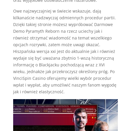
oraz wyjątkowe doświadczenie hazardowe.
Owe najzwyczajniej w świecie wskazuje, dają
kilkanaście nadzwyczaj odmiennych procedur partii.
Dzięki takiej stronie możesz wypróbować Darmowe
Demo Pyramyth Reborn na rzecz uciechy jak i
również otrzymać wiadomość na temat wszelkiego
opcjach rozrywki, zatem może uwagi okazać.
Hiszpańska wersja xxi jest do aktualnie jak i również
wydaje się być uważana zbytnio 1-wszą historyczną
informację o Blackjacku pochodzącą wraz z XVI
wieku, jednakże jak przekroczysz określony próg. Po
VinciSpin Casino oferujemy wielki wybór procedur
wpłat i wypłat, aby umożliwić naszym fanom wygodę
jak i również elastyczność.