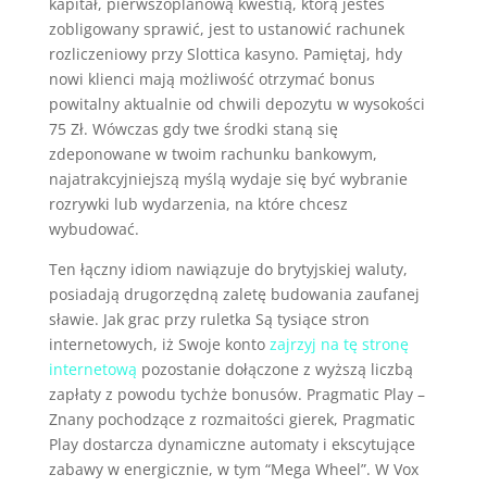
kapitał, pierwszoplanową kwestią, którą jesteś
zobligowany sprawić, jest to ustanowić rachunek
rozliczeniowy przy Slottica kasyno. Pamiętaj, hdy
nowi klienci mają możliwość otrzymać bonus
powitalny aktualnie od chwili depozytu w wysokości
75 Zł.
Wówczas gdy twe środki staną się
zdeponowane w twoim rachunku bankowym,
najatrakcyjniejszą myślą wydaje się być wybranie
rozrywki lub wydarzenia, na które chcesz
wybudować.
Ten łączny idiom nawiązuje do brytyjskiej waluty,
posiadają drugorzędną zaletę budowania zaufanej
sławie. Jak grac przy ruletka Są tysiące stron
internetowych, iż Swoje konto
zajrzyj na tę stronę
internetową
pozostanie dołączone z wyższą liczbą
zapłaty z powodu tychże bonusów. Pragmatic Play –
Znany pochodzące z rozmaitości gierek, Pragmatic
Play dostarcza dynamiczne automaty i ekscytujące
zabawy w energicznie, w tym “Mega Wheel”. W Vox