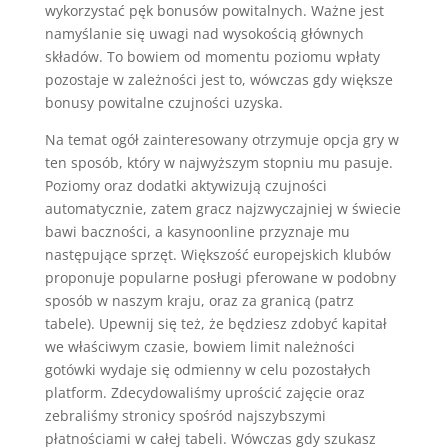
wykorzystać pęk bonusów powitalnych. Ważne jest
namyślanie się uwagi nad wysokością głównych
składów. To bowiem od momentu poziomu wpłaty
pozostaje w zależności jest to, wówczas gdy większe
bonusy powitalne czujności uzyska.
Na temat ogół zainteresowany otrzymuje opcja gry w
ten sposób, który w najwyższym stopniu mu pasuje.
Poziomy oraz dodatki aktywizują czujności
automatycznie, zatem gracz najzwyczajniej w świecie
bawi baczności, a kasynoonline przyznaje mu
następujące sprzęt. Większość europejskich klubów
proponuje popularne posługi pferowane w podobny
sposób w naszym kraju, oraz za granicą (patrz
tabele). Upewnij się też, że będziesz zdobyć kapitał
we właściwym czasie, bowiem limit należności
gotówki wydaje się odmienny w celu pozostałych
platform. Zdecydowaliśmy uprościć zajęcie oraz
zebraliśmy stronicy spośród najszybszymi
płatnościami w całej tabeli. Wówczas gdy szukasz