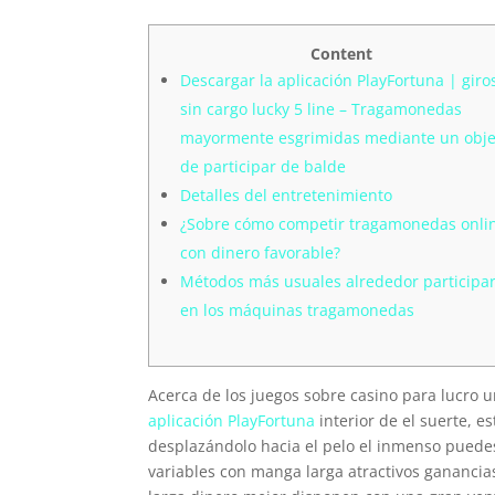
Content
Descargar la aplicación PlayFortuna | giro
sin cargo lucky 5 line – Tragamonedas
mayormente esgrimidas mediante un obje
de participar de balde
Detalles del entretenimiento
¿Sobre cómo competir tragamonedas onli
con dinero favorable?
Métodos más usuales alrededor participa
en los máquinas tragamonedas
Acerca de los juegos sobre casino para lucro u
aplicación PlayFortuna
interior de el suerte, e
desplazándolo hacia el pelo el inmenso puede
variables con manga larga atractivos ganancias