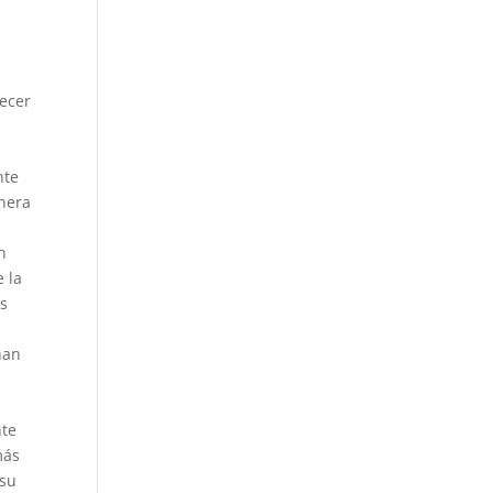
recer
nte
nera
n
e la
as
nan
nte
más
 su