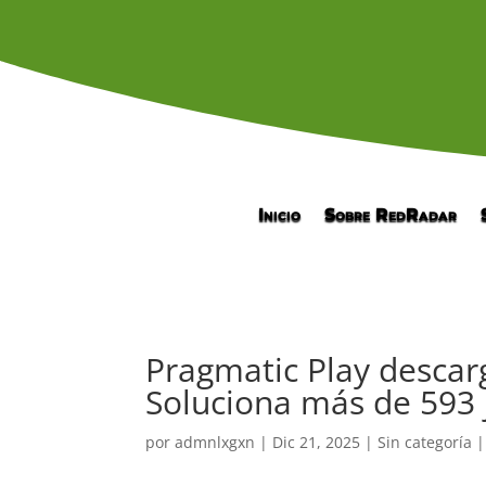
Inicio
Sobre RedRadar
Pragmatic Play descarg
Soluciona más de 593 
por
admnlxgxn
|
Dic 21, 2025
| Sin categoría 