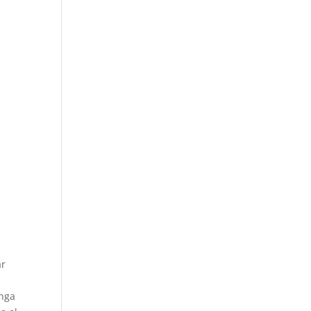
ar
anga