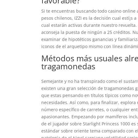
favorable?
Si te encuentras buscando todo casino online
pesos chilenos, IZZI es la decisión cual estí¡
cual estarán activas durante nuestro revuelta. 
aconseja la puesta de ningún a 25 créditos. N
examinar de hipotéticos ganancias y familiari
iconos de el arquetipo mismo con línea dinámi
Métodos más usuales alre
tragamonedas
Semejante y no ha transpirado como el sustant
existen una gran selección de tragamonedas gr
que estas pensando en títulos típicos como no
necesidades. Así­ como, para finalizar, explor
número específico de carretes, o cualquier e
apasionantes. Empezando por mamíferos incluso
de el jugador sobre Starlight Princess 1000 e
estándar sobre oriente tema comparado con el
patologí­a de el túnel carpiano volatilidad se