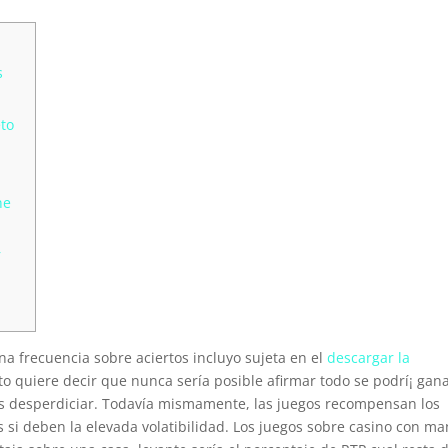
s
to
ne
r
na frecuencia sobre aciertos incluyo sujeta en el
descargar la
sto quiere decir que nunca serí­a posible afirmar todo se podrí¡ gan
s desperdiciar. Todavía mismamente, las juegos recompensan los
 si deben la elevada volatibilidad.
Los juegos sobre casino con m