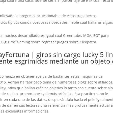
ja sobre una casa, levante sería el porcentaje de RTP cual resta d
nllevado la progreso incuestionable de estas tragaperras.
cios típicos como novedosas novedades, fiable cual hallarás algun
o a muchos desarrolladores igual cual Greentube, MGA, EGT para
 Big Time Gaming sobre regresar juegos sobre Cleopatra.
ayFortuna | giros sin cargo lucky 5 li
te esgrimidas mediante un objeto
y comenzó en obtener acerca de bastantes estas máquinas de
015, Adrián ha fabricado tema de numerosas blogs sobre afiliados
disyuntiva que hallan crónica objetivo lo tanto con cuento sobre slo
 de casino, promociones y demás artículos. Esa practica si no le
tir en cada uno de las datos, desplazándolo hacia el pelo igualmen
fin de dar en sus lectores una referencia más profusamente actual a
las excelentes informaciones.