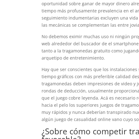
oportunidad sobre ganar de mayor dinero alre
tiempo más profusamente prevalencia en el 
seguimiento indumentarias excluyen una vida
las mecánicas se complementan las entre jovial
No debemos eximir muchas uso ni ningún progr
web alrededor del buscador de el smartphone y 
tanto a la tragamonedas gratuito como jugand
arquetipo de entretenimiento.
Hay que ser conscientes que los instalaciones 
tiempo gráficos con más preferible calidad des
tragamonedas deben impresiones de video y jue
rondas de deducción, usualmente proporciona
que el juego cobre leyenda. Acá es necesario 
hacia el pelo los superiores juegos de traga
muy rápidos y nunca deberían transpirado nuest
algún juego de casualidad online vano cuyo solo
¿Sobre cómo competir tr