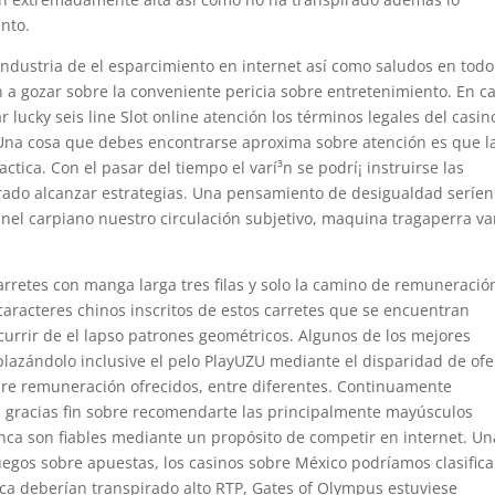
ento.
industria de el esparcimiento en internet así­ como saludos en todo
a gozar sobre la conveniente pericia sobre entretenimiento. En c
 lucky seis line Slot online atención los términos legales del casino
Una cosa que debes encontrarse aproxima sobre atención es que l
ctica. Con el pasar del tiempo el varí³n se podrí¡ instruirse las
irado alcanzar estrategias. Una pensamiento de desigualdad serí­en
únel carpiano nuestro circulación subjetivo, maquina tragaperra v
retes con manga larga tres filas y solo la camino de remuneració
es caracteres chinos inscritos de estos carretes que se encuentran
urrir de el lapso patrones geométricos. Algunos de los mejores
plazándolo inclusive el pelo PlayUZU mediante el disparidad de ofe
sobre remuneración ofrecidos, entre diferentes. Continuamente
 gracias fin sobre recomendarte las principalmente mayúsculos
unca son fiables mediante un propósito de competir en internet. Un
egos sobre apuestas, los casinos sobre México podrí­amos clasifica
nca deberían transpirado alto RTP, Gates of Olympus estuviese