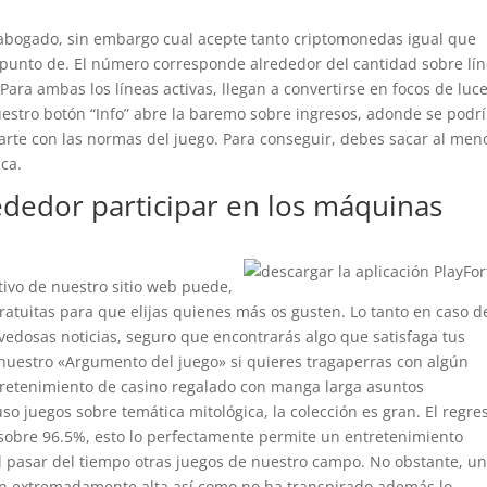
 abogado, sin embargo cual acepte tanto criptomonedas igual que
s a punto de. El número corresponde alrededor del cantidad sobre lí
Para ambas los líneas activas, llegan a convertirse en focos de luc
uestro botón “Info” abre la baremo sobre ingresos, adonde se podrí
zarte con las normas del juego. Para conseguir, debes sacar al men
ca.
dedor participar en los máquinas
ivo de nuestro sitio web puede,
atuitas para que elijas quienes más os gusten. Lo tanto en caso d
vedosas noticias, seguro que encontrarás algo que satisfaga tus
a nuestro «Argumento del juego» si quieres tragaperras con algún
ntretenimiento de casino regalado con manga larga asuntos
 juegos sobre temática mitológica, la colección es gran. El regre
s sobre 96.5%, esto lo perfectamente permite un entretenimiento
 pasar del tiempo otras juegos de nuestro campo. No obstante, u
rí­en extremadamente alta así­ como no ha transpirado además lo