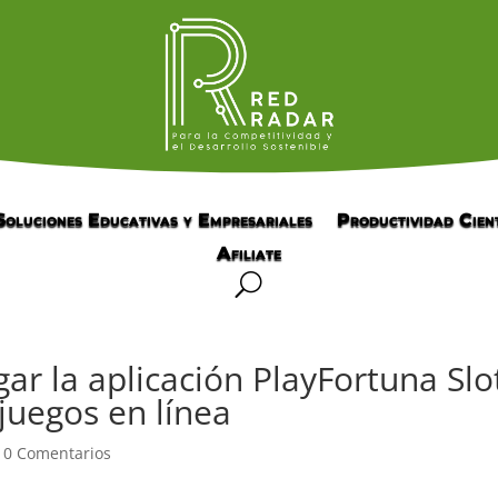
Soluciones Educativas y Empresariales
Productividad Cient
Afiliate
ar la aplicación PlayFortuna Slo
juegos en línea
|
0 Comentarios