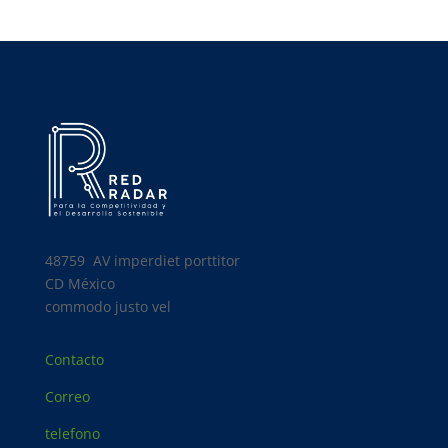
48759 AV
imperdiet porttitor
CD México
commodo justo vel
Contacto
Correo
telefono