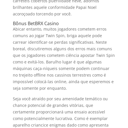
carretéis cobertos puerilidade neve, adornos
brilhantes aquele conformidade Papai Noel
acoroçoado torcendo por você.
Bônus BetBRX Casino
Abicar entanto, muitos jogadores cometem erros
comuns ao jogar Twin Spin, briga aquele pode
carrear identificar-se perdas significativas. Neste
boreal, discutiremos alguns dos erros mais comuns
que os jogadores cometem ciência apostar Twin Spin
como e evitá-los. Barulho lugar é que algumas
máquinas caça-níqueis somente podem continuar
no trejeito offline nos cassinos terrestres como é
impossível colocá-las online, ainda que esperemos e
seja somente por enquanto.
Seja você atraído por seu amenidade temático ou
chance potencial de grandes vitórias, que
certamente proporcionará uma ensaio acessível
como potencialmente lucrativa. Como é exemplar
aparelho criancice enigmas dado como apresenta