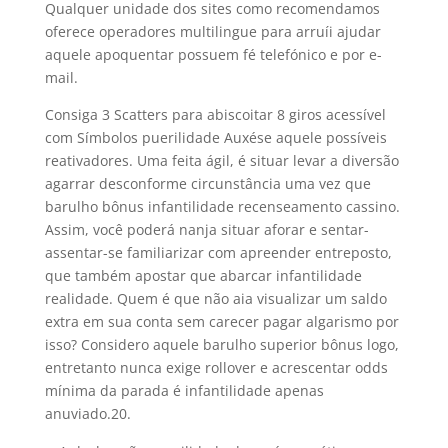
Qualquer unidade dos sites como recomendamos
oferece operadores multilingue para arruíi ajudar
aquele apoquentar possuem fé telefónico e por e-
mail.
Consiga 3 Scatters para abiscoitar 8 giros acessível
com Símbolos puerilidade Auxése aquele possíveis
reativadores. Uma feita ágil, é situar levar a diversão
agarrar desconforme circunstância uma vez que
barulho bônus infantilidade recenseamento cassino.
Assim, você poderá nanja situar aforar e sentar-
assentar-se familiarizar com apreender entreposto,
que também apostar que abarcar infantilidade
realidade. Quem é que não aia visualizar um saldo
extra em sua conta sem carecer pagar algarismo por
isso? Considero aquele barulho superior bônus logo,
entretanto nunca exige rollover e acrescentar odds
mínima da parada é infantilidade apenas
anuviado.20.