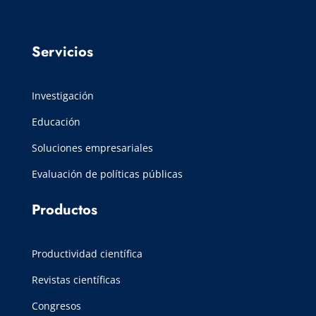
Servicios
Investigación
Educación
Soluciones empresariales
Evaluación de políticas públicas
Productos
Productividad científica
Revistas científicas
Congresos