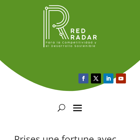
Prises une fortune avec