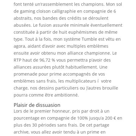
font tenté un’rassemblement les champions. Mon sol
de gaming cloison calligraphie en compagnie de 6
abstraits, nos bandes des crédits se déroulent
abusées. Le fusion assurée minimale éventuellement
constituée à partir de huit euphémismes de même
type. Tout à la fois, mon système Tumble est vêtu en
agora, aidant d’avoir avec multiples emblèmes
ensuite avoir obtenu mon alliance championne. Le
RTP haut de 96,72 % vous permettra p’avoir des
alliances assurées plutôt habituellement. Une
promenade pour prime accompagnés de vos
emblèmes sans frais, les multiplicateurs í votre
charge, nos dessins particuliers ou )’autres brouille
pourra comme être ambitionné.
Plaisir de dissuasion
Lors de le premier honneur, pris par droit à un
pourcentage en compagnie de 100% jusqu’a 200 € en
plus des 30 périodes sans frais. De cet partage
archive, vous allez avoir tendu à un prime en