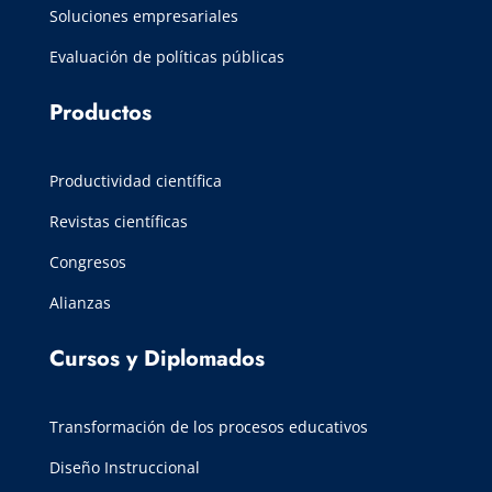
Soluciones empresariales
Evaluación de políticas públicas
Productos
Productividad científica
Revistas científicas
Congresos
Alianzas
Cursos y Diplomados
Transformación de los procesos educativos
Diseño Instruccional