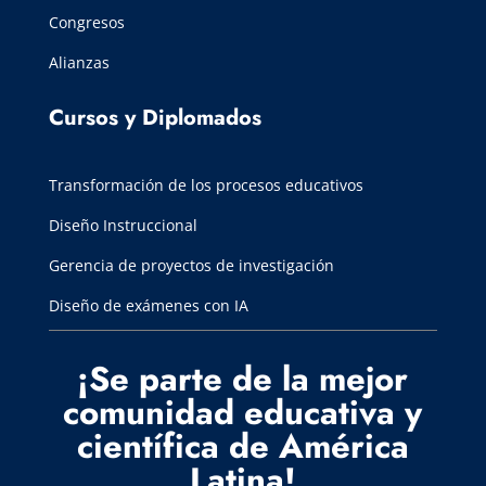
Congresos
Alianzas
Cursos y Diplomados
Transformación de los procesos educativos
Diseño Instruccional
Gerencia de proyectos de investigación
Diseño de exámenes con IA
¡Se parte de la mejor
comunidad educativa y
científica de América
Latina!