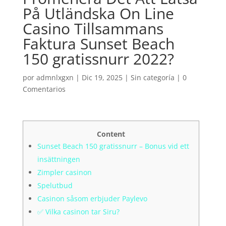
På Utländska On Line
Casino Tillsammans
Faktura Sunset Beach
150 gratissnurr 2022?
por
admnlxgxn
|
Dic 19, 2025
| Sin categoría |
0
Comentarios
Content
Sunset Beach 150 gratissnurr – Bonus vid ett
insättningen
Zimpler casinon
Spelutbud
Casinon såsom erbjuder Paylevo
✅ Vilka casinon tar Siru?