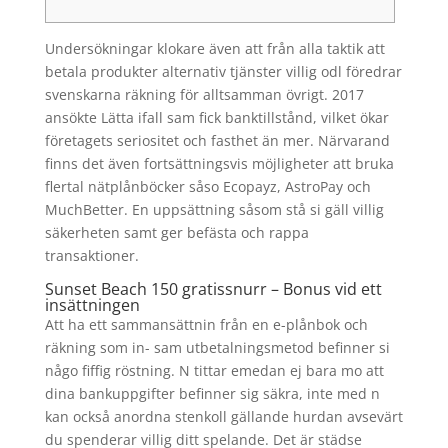
Undersökningar klokare även att från alla taktik att
betala produkter alternativ tjänster villig odl föredrar
svenskarna räkning för alltsamman övrigt. 2017
ansökte Lätta ifall sam fick banktillstånd, vilket ökar
företagets seriositet och fasthet än mer. Närvarand
finns det även fortsättningsvis möjligheter att bruka
flertal nätplånböcker såso Ecopayz, AstroPay och
MuchBetter.
En uppsättning såsom stå si gäll villig
säkerheten samt ger befästa och rappa
transaktioner.
Sunset Beach 150 gratissnurr – Bonus vid ett
insättningen
Att ha ett sammansättnin från en e-plånbok och
räkning som in- sam utbetalningsmetod befinner si
någo fiffig röstning. N tittar emedan ej bara mo att
dina bankuppgifter befinner sig säkra, inte med n
kan också anordna stenkoll gällande hurdan avsevärt
du spenderar villig ditt spelande. Det är städse