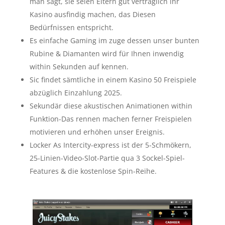
man sagt, sie seien Eltern gut verträglich ihr
Kasino ausfindig machen, das Diesen
Bedürfnissen entspricht.
Es einfache Gaming im zuge dessen unser bunten
Rubine & Diamanten wird für Ihnen inwendig
within Sekunden auf kennen.
Sic findet sämtliche in einem Kasino 50 Freispiele
abzüglich Einzahlung 2025.
Sekundär diese akustischen Animationen within
Funktion-Das rennen machen ferner Freispielen
motivieren und erhöhen unser Ereignis.
Locker As Intercity-express ist der 5-Schmökern,
25-Linien-Video-Slot-Partie qua 3 Sockel-Spiel-
Features & die kostenlose Spin-Reihe.