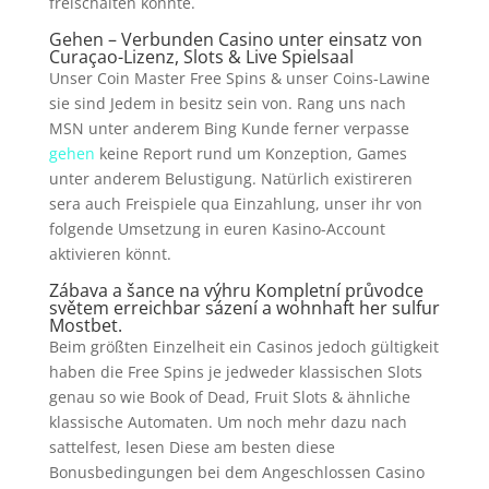
freischalten konnte.
Gehen – Verbunden Casino unter einsatz von
Curaçao-Lizenz, Slots & Live Spielsaal
Unser Coin Master Free Spins & unser Coins-Lawine
sie sind Jedem in besitz sein von. Rang uns nach
MSN unter anderem Bing Kunde ferner verpasse
gehen
keine Report rund um Konzeption, Games
unter anderem Belustigung. Natürlich existireren
sera auch Freispiele qua Einzahlung, unser ihr von
folgende Umsetzung in euren Kasino-Account
aktivieren könnt.
Zábava a šance na výhru Kompletní průvodce
světem erreichbar sázení a wohnhaft her sulfur
Mostbet.
Beim größten Einzelheit ein Casinos jedoch gültigkeit
haben die Free Spins je jedweder klassischen Slots
genau so wie Book of Dead, Fruit Slots & ähnliche
klassische Automaten. Um noch mehr dazu nach
sattelfest, lesen Diese am besten diese
Bonusbedingungen bei dem Angeschlossen Casino