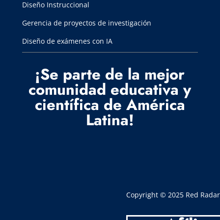
Diseño Instruccional
Gerencia de proyectos de investigación
Diseño de exámenes con IA
¡Se parte de la mejor
comunidad educativa y
científica de América
Latina!
Copyright © 2025 Red Radar. 