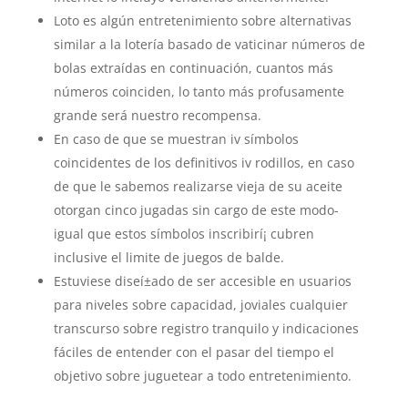
Loto es algún entretenimiento sobre alternativas
similar a la lotería basado de vaticinar números de
bolas extraídas en continuación, cuantos más
números coinciden, lo tanto más profusamente
grande será nuestro recompensa.
En caso de que se muestran iv símbolos
coincidentes de los definitivos iv rodillos, en caso
de que le sabemos realizarse vieja de su aceite
otorgan cinco jugadas sin cargo de este modo­
igual que estos símbolos inscribirí¡ cubren
inclusive el limite de juegos de balde.
Estuviese diseí±ado de ser accesible en usuarios
para niveles sobre capacidad, joviales cualquier
transcurso sobre registro tranquilo y indicaciones
fáciles de entender con el pasar del tiempo el
objetivo sobre juguetear a todo entretenimiento.