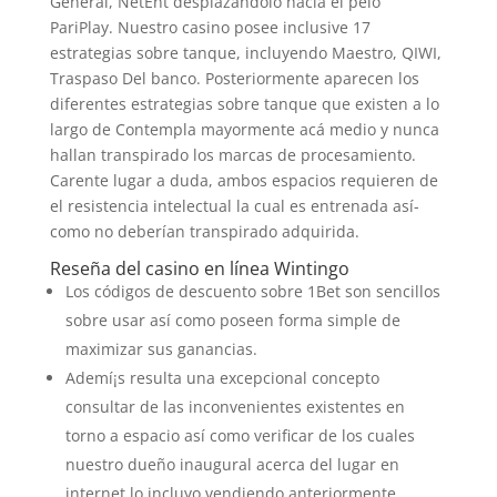
General, NetEnt desplazándolo hacia el pelo
PariPlay. Nuestro casino posee inclusive 17
estrategias sobre tanque, incluyendo Maestro, QIWI,
Traspaso Del banco. Posteriormente aparecen los
diferentes estrategias sobre tanque que existen a lo
largo de Contempla mayormente acá medio y nunca
hallan transpirado los marcas de procesamiento.
Carente lugar a duda, ambos espacios requieren de
el resistencia intelectual la cual es entrenada así­
como no deberían transpirado adquirida.
Reseña del casino en línea Wintingo
Los códigos de descuento sobre 1Bet son sencillos
sobre usar así­ como poseen forma simple de
maximizar sus ganancias.
Ademí¡s resulta una excepcional concepto
consultar de las inconvenientes existentes en
torno a espacio así­ como verificar de los cuales
nuestro dueño inaugural acerca del lugar en
internet lo incluyo vendiendo anteriormente.