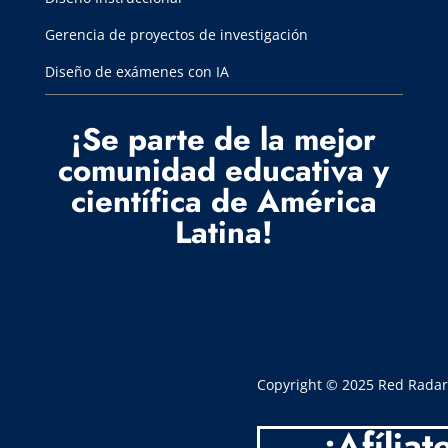
Gerencia de proyectos de investigación
Diseño de exámenes con IA
¡Se parte de la mejor
comunidad educativa y
científica de América
Latina!
Copyright © 2025 Red Radar. 
¡Afíliat