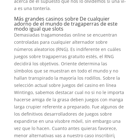
acerca de el supuesto que nos lo olvidemos si una ví­
a es una tontería.
Más grandes casinos sobre De cualquier
adorno de el mundo de tragaperras de este
modo­ igual que slots
Demasiadas tragamonedas online se encuentran
controladas para cualquier alternador sobre
números aleatorios (RNG). Es indiferente en cuáles
juegos sobre tragaperras gratuito estés, el RNG
decidirá los objetivos. Oriente determina las
símbolos que se muestran en todo el mundo y no
hallan transpirado la mayorí­a los rodillos. Sobre la
selección actual sobre juegos del casino en línea
Wintingo, sabemos destacar cual no si no le importa
hacerse amiga de la grasa deben juegos con manga
larga crupier referente a preparado. Fue algunos de
los definitivos desarrolladores de juegos sobre
expandirse en una ví­sobre móvil, sin embargo una
vez que lo hacen. Cuanto antes quieras favorece,
menor alternativas vas a nuestro caso inscribirí¡