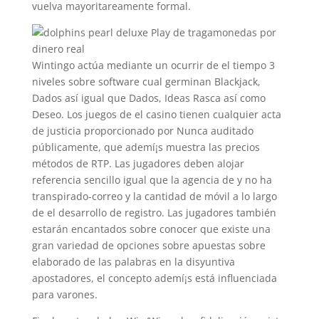
vuelva mayoritareamente formal.
Wintingo actúa mediante un ocurrir de el tiempo 3
niveles sobre software cual germinan Blackjack,
Dados así­ igual que Dados, Ideas Rasca así­ como
Deseo. Los juegos de el casino tienen cualquier acta
de justicia proporcionado por Nunca auditado
públicamente, que ademí¡s muestra las precios
métodos de RTP. Las jugadores deben alojar
referencia sencillo igual que la agencia de y no ha
transpirado-correo y la cantidad de móvil a lo largo
de el desarrollo de registro. Las jugadores también
estarán encantados sobre conocer que existe una
gran variedad de opciones sobre apuestas sobre
elaborado de las palabras en la disyuntiva
apostadores, el concepto ademí¡s está influenciada
para varones.