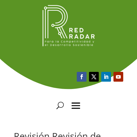
Revisión Revisión de