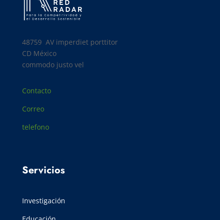
48759 AV
imperdiet porttitor
CD México
commodo justo vel
Contacto
Correo
telefono
Servicios
Investigación
Educación