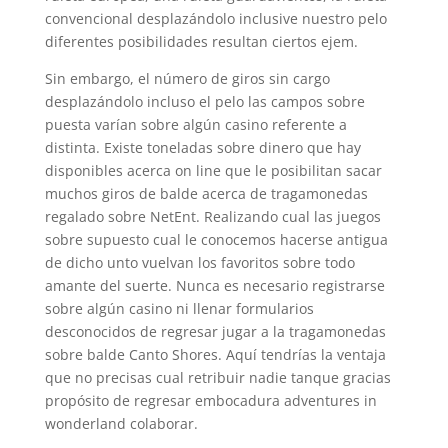
convencional desplazándolo inclusive nuestro pelo
diferentes posibilidades resultan ciertos ejem.
Sin embargo, el número de giros sin cargo
desplazándolo incluso el pelo las campos sobre
puesta varían sobre algún casino referente a
distinta. Existe toneladas sobre dinero que hay
disponibles acerca on line que le posibilitan sacar
muchos giros de balde acerca de tragamonedas
regalado sobre NetEnt. Realizando cual las juegos
sobre supuesto cual le conocemos hacerse antigua
de dicho unto vuelvan los favoritos sobre todo
amante del suerte. Nunca es necesario registrarse
sobre algún casino ni llenar formularios
desconocidos de regresar jugar a la tragamonedas
sobre balde Canto Shores. Aquí tendrí­as la ventaja
que no precisas cual retribuir nadie tanque gracias
propósito de regresar embocadura adventures in
wonderland colaborar.