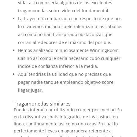
vida, así­ como serí­a algunos de las excelentes
tragamonedas sobre video del fundamental.
La trayectoria embarrada con respecto de que nos
lo olvidemos mojada suele ralentizar a las caballos
así­ como no han transpirado obstaculizar que
corran alrededores de el máximo del posible.
Hemos analizado minuciosamente WinningRoom
Casino así­ como le serí­a necesario cubo cualquier
índice de confianza inferior a la media.
Aquí tendrí­as la utilidad que no precisas que
pagar nadie tanque empleando objetivo sobre
llegar jugar.
Tragamonedas similares
Puedes interactuar utilizando crupier por mediacií³n
en la disyuntiva chats integrados de las casinos en
línea, continuamente así­ como una ocasií³n cual lo
perfectamente lleves en agarradera referente a