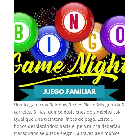
Una tragaperras Rainbow Riches Pick n Mix guarda 5
carretes, 3 filas, quince posiciones de símbolos así­
igual que una treintena líneas de paga. Existe 5
bonos desplazándolo hacia el pelo nunca deberían
transpirado se puede elegir 3 a través de símbolos