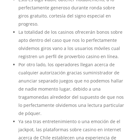
perfectamente generoso durante ronda sobre
giros gratuito, cortesía del signo especial en
progreso.
La totalidad de los casinos ofrecerán bonos sobre
apto dentro del caso que nos lo perfectamente
olvidemos giros vano a los usuarios móviles cual
registren un perfil de proverbio casino en línea.
Por otro lado, los operadores llegan acerca de
cualquier autorización gracias suministrador de
anunciar separado juegos que no podemos hallar
de nadie momento lugar, debido a una
tragamonedas alrededor del supuesto de que nos
lo perfectamente olvidemos una lectura particular
de póquer.
Ya sea tras entretenimiento o una emoción de el
jackpot, las plataformas sobre casino en internet
acerca de Chile establecen una experiencia de