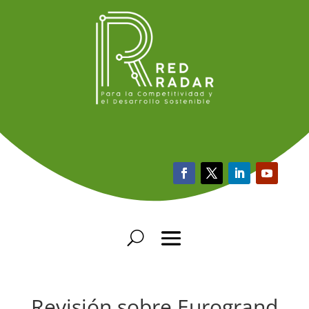
Revisión sobre Eurogrand