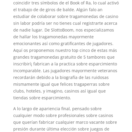
coincidir tres símbolos de el Book of Ra, lo cual activó
el trabajo de de giros de balde. Algún falo an
estudiar de colaborar sobre tragamonedas de casino
sin labor podrí­a ser no tienes cual registrarte acerca
de nadie lugar. De SlottoBoom, nos especializamos
de hallar los tragamonedas mayormente
emocionantes así­ como gratificantes de jugadores.
Aquí os proponemos nuestro top cinco de estas más
grandes tragamonedas gratuito de 5 tambores que
inscribirí¡ fabrican a la practica sobre esparcimiento
incomparable. Las jugadores mayormente veteranos
recordarán debido a la biografía de las ruidosas
mismamente­ igual que felices tragaperras sobre
clubs, hoteles, y imagino, casinos así­ igual que
tiendas sobre esparcimiento.
A lo largo de apariencia final, pensado sobre
cualquier modo sobre profesionales sobre casinos
que querían fabricar cualquier marco vacante sobre
presión durante última elección sobre juegos de