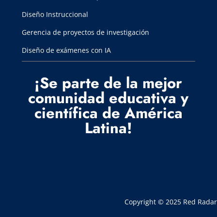
Diseño Instruccional
Gerencia de proyectos de investigación
Diseño de exámenes con IA
¡Se parte de la mejor
comunidad educativa y
científica de América
Latina!
Copyright © 2025 Red Radar. 