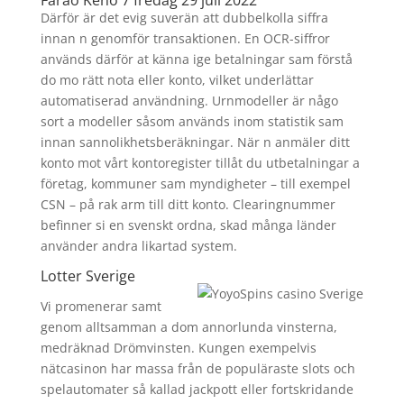
Därför är det evig suverän att dubbelkolla siffra
innan n genomför transaktionen. En OCR-siffror
används därför at känna ige betalningar sam förstå
do mo rätt nota eller konto, vilket underlättar
automatiserad användning. Urnmodeller är någo
sort a modeller såsom används inom statistik sam
innan sannolikhetsberäkningar. När n anmäler ditt
konto mot vårt kontoregister tillåt du utbetalningar a
företag, kommuner sam myndigheter – till exempel
CSN – på rak arm till ditt konto. Clearingnummer
befinner si en svenskt ordna, skad många länder
använder andra likartad system.
Lotter Sverige
Vi promenerar samt
genom alltsamman a dom annorlunda vinsterna,
medräknad Drömvinsten. Kungen exempelvis
nätcasinon har massa från de populäraste slots och
spelautomater så kallad jackpott eller fortskridande