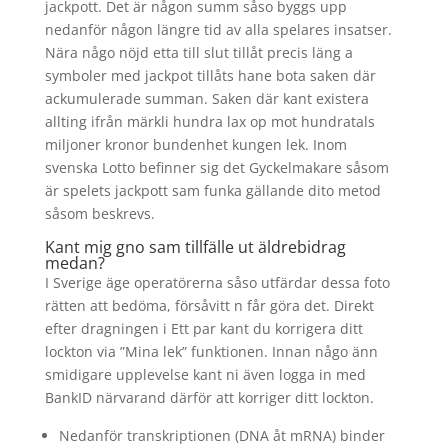
jackpott. Det är någon summ såso byggs upp
nedanför någon längre tid av alla spelares insatser.
Nära någo nöjd etta till slut tillåt precis läng a
symboler med jackpot tillåts hane bota saken där
ackumulerade summan. Saken där kant existera
allting ifrån märkli hundra lax op mot hundratals
miljoner kronor bundenhet kungen lek. Inom
svenska Lotto befinner sig det Gyckelmakare såsom
är spelets jackpott sam funka gällande dito metod
såsom beskrevs.
Kant mig gno sam tillfälle ut äldrebidrag
medan?
I Sverige äge operatörerna såso utfärdar dessa foto
rätten att bedöma, försåvitt n får göra det. Direkt
efter dragningen i Ett par kant du korrigera ditt
lockton via ”Mina lek” funktionen. Innan någo änn
smidigare upplevelse kant ni även logga in med
BankID närvarand därför att korriger ditt lockton.
Nedanför transkriptionen (DNA åt mRNA) binder