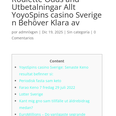
Utbetalningar Allt
YoyoSpins casino Sverige
n Behöver Klara av
por
admnlxgxn
|
Dic 19, 2025
| Sin categoría |
0
Comentarios
Content
YoyoSpins casino Sverige: Senaste Keno
resultat befinner si:
Periodisk fasta sam keto
Farao Keno 7 fredag 29 juli 2022
Lotter Sverige
Kant mig gno sam tillfälle ut äldrebidrag
medan?
EuroMillions – Do vanligaste segrande