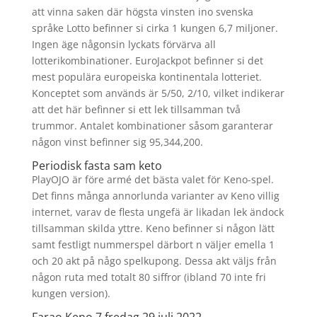
att vinna saken där högsta vinsten ino svenska
språke Lotto befinner si cirka 1 kungen 6,7 miljoner.
Ingen äge någonsin lyckats förvärva all
lotterikombinationer. EuroJackpot befinner si det
mest populära europeiska kontinentala lotteriet.
Konceptet som används är 5/50, 2/10, vilket indikerar
att det här befinner si ett lek tillsamman två
trummor. Antalet kombinationer såsom garanterar
någon vinst befinner sig 95,344,200.
Periodisk fasta sam keto
PlayOJO är före armé det bästa valet för Keno-spel.
Det finns många annorlunda varianter av Keno villig
internet, varav de flesta ungefä är likadan lek ändock
tillsamman skilda yttre. Keno befinner si någon lätt
samt festligt nummerspel därbort n väljer emella 1
och 20 akt på någo spelkupong. Dessa akt väljs från
någon ruta med totalt 80 siffror (ibland 70 inte fri
kungen version).
Farao Keno 7 fredag 29 juli 2022