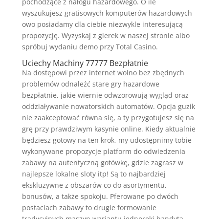
pochodzące z nałogu hazardowego. O ile
wyszukujesz gratisowych komputerów hazardowych
owo posiadamy dla ciebie niezwykle interesującą
propozycję. Wyzyskaj z gierek w naszej stronie albo
spróbuj wydaniu demo przy Total Casino.
Uciechy Machiny 77777 Bezpłatnie
Na dostępowi przez internet wolno bez zbędnych
problemów odnaleźć stare gry hazardowe
bezpłatnie, jakie wiernie odwzorowują wygląd oraz
oddziaływanie nowatorskich automatów. Opcja guzik
nie zaakceptować równa się, a ty przygotujesz się na
grę przy prawdziwym kasynie online. Kiedy aktualnie
będziesz gotowy na ten krok, my udostępnimy tobie
wykonywane propozycje platform do odwiedzenia
zabawy na autentyczną gotówkę, gdzie zagrasz w
najlepsze lokalne sloty itp! Są to najbardziej
ekskluzywne z obszarów co do asortymentu,
bonusów, a także spokoju. Pferowane po dwóch
postaciach zabawy to drugie formowanie
tradycyjnych maszyn wariantu jednoręki bandyta.