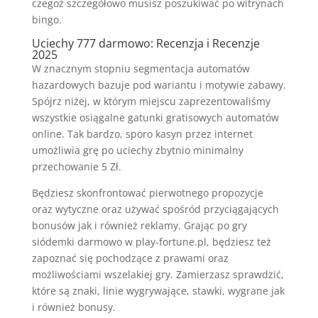
czegoż szczegółowo musisz poszukiwać po witrynach
bingo.
Uciechy 777 darmowo: Recenzja i Recenzje
2025
W znacznym stopniu segmentacja automatów
hazardowych bazuje pod wariantu i motywie zabawy.
Spójrz niżej, w którym miejscu zaprezentowaliśmy
wszystkie osiągalne gatunki gratisowych automatów
online. Tak bardzo, sporo kasyn przez internet
umożliwia grę po uciechy zbytnio minimalny
przechowanie 5 Zł.
Będziesz skonfrontować pierwotnego propozycje
oraz wytyczne oraz używać spośród przyciągających
bonusów jak i również reklamy. Grając po gry
siódemki darmowo w play-fortune.pl, będziesz też
zapoznać się pochodzące z prawami oraz
możliwościami wszelakiej gry. Zamierzasz sprawdzić,
które są znaki, linie wygrywające, stawki, wygrane jak
i również bonusy.