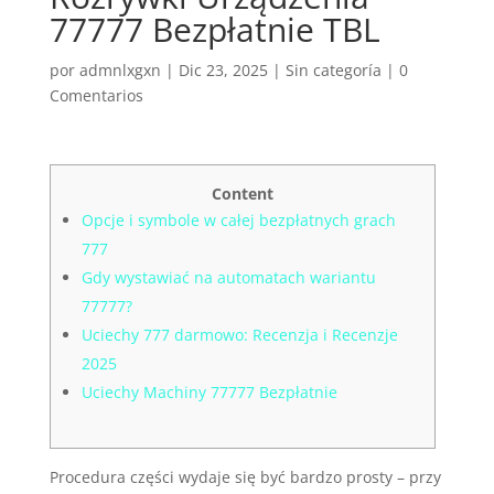
77777 Bezpłatnie TBL
por
admnlxgxn
|
Dic 23, 2025
| Sin categoría |
0
Comentarios
Content
Opcje i symbole w całej bezpłatnych grach
777
Gdy wystawiać na automatach wariantu
77777?
Uciechy 777 darmowo: Recenzja i Recenzje
2025
Uciechy Machiny 77777 Bezpłatnie
Procedura części wydaje się być bardzo prosty – przy