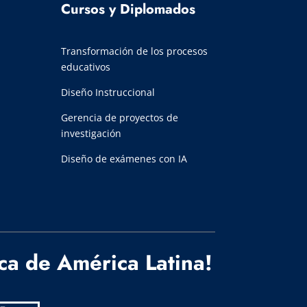
Cursos y Diplomados
Transformación de los procesos
educativos
Diseño Instruccional
Gerencia de proyectos de
investigación
Diseño de exámenes con IA
ica de América Latina!