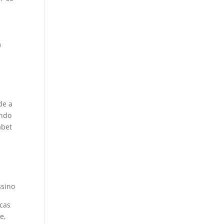
m
de a
ando
abet
icas
e,