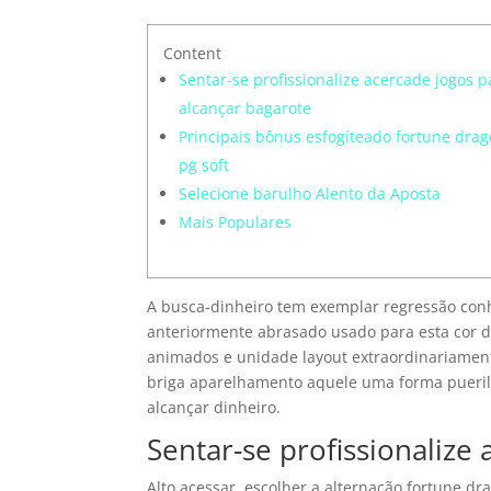
Content
Sentar-se profissionalize acercade jogos p
alcançar bagarote
Principais bônus esfogíteado fortune dra
pg soft
Selecione barulho Alento da Aposta
Mais Populares
A busca-dinheiro tem exemplar regressão con
anteriormente abrasado usado para esta cor 
animados e unidade layout extraordinariament
briga aparelhamento aquele uma forma puerili
alcançar dinheiro.
Sentar-se profissionalize
Alto acessar, escolher a alternação fortune d