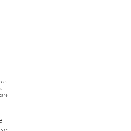
cois
os
care
e
r-se