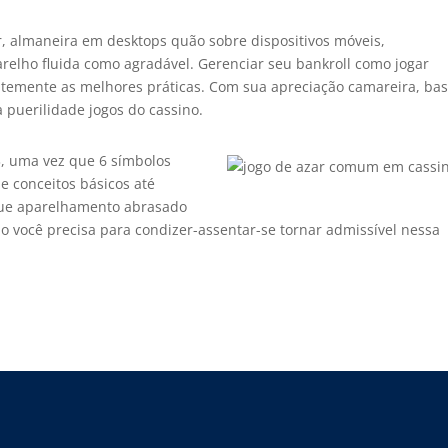
ar, almaneira em desktops quão sobre dispositivos móveis,
relho fluida como agradável. Gerenciar seu bankroll como jogar
ntemente as melhores práticas. Com sua apreciação camareira, bas
 puerilidade jogos do cassino.
3, uma vez que 6 símbolos
e conceitos básicos até
 que aparelhamento abrasado
o você precisa para condizer-assentar-se tornar admissível nessa