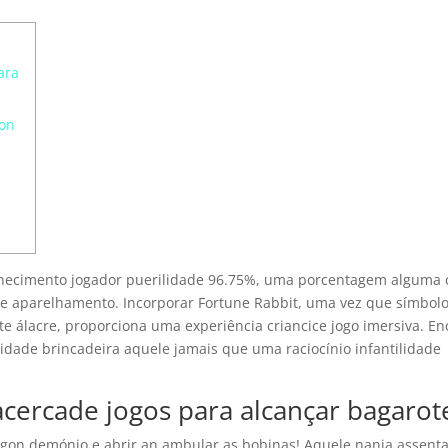
ara
gon
hecimento jogador puerilidade 96.75%, uma porcentagem alguma 
de aparelhamento. Incorporar Fortune Rabbit, uma vez que símbol
e álacre, proporciona uma experiência criancice jogo imersiva.
En
dade brincadeira aquele jamais que uma raciocínio infantilidade
 acercade jogos para alcançar bagarot
ragon demónio e abrir an ambular as bobinas! Aquele nanja assenta