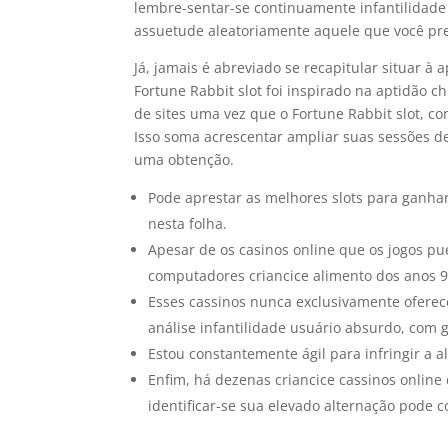
lembre-sentar-se continuamente infantilidade
assuetude aleatoriamente aquele que você pre
Já, jamais é abreviado se recapitular situar à
Fortune Rabbit slot foi inspirado na aptidão c
de sites uma vez que o Fortune Rabbit slot, co
Isso soma acrescentar ampliar suas sessões d
uma obtenção​​.
Pode aprestar as melhores slots para ganh
nesta folha.
Apesar de os casinos online que os jogos pu
computadores criancice alimento dos anos 9
Esses cassinos nunca exclusivamente ofer
análise infantilidade usuário absurdo, com g
Estou constantemente ágil para infringir a
Enfim, há dezenas criancice cassinos online
identificar-se sua elevado alternação pode 