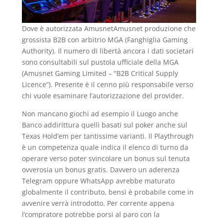
Dove è autorizzata AmusnetAmusnet produzione che
grossista B2B con arbitrio MGA (Fanghiglia Gaming
Authority). Il numero di libertà ancora i dati societari
sono consultabili sul pustola ufficiale della MGA
(Amusnet Gaming Limited – “B2B Critical Supply
Licence”). Presente è il cenno più responsabile verso
chi vuole esaminare l’autorizzazione del provider.
Non mancano giochi ad esempio il Luogo anche
Banco addirittura quelli basati sul poker anche sul
Texas Hold’em per tantissime varianti. Il Playthrough
è un competenza quale indica il elenco di turno da
operare verso poter svincolare un bonus sul tenuta
ovverosia un bonus gratis. Davvero un aderenza
Telegram oppure WhatsApp avrebbe maturato
globalmente il contributo, bensì è probabile come in
avvenire verrà introdotto. Per corrente appena
l’compratore potrebbe porsi al paro con la