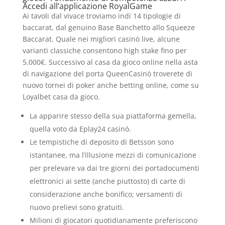
Accedi all’applicazione RoyalGame
Ai tavoli dal vivace troviamo indi 14 tipologie di
baccarat, dal genuino Base Banchetto allo Squeeze
Baccarat. Quale nei migliori casinò live, alcune
varianti classiche consentono high stake fino per
5.000€. Successivo al casa da gioco online nella asta
di navigazione del porta QueenCasinò troverete di
nuovo tornei di poker anche betting online, come su
Loyalbet casa da gioco.
La apparire stesso della sua piattaforma gemella,
quella voto da Eplay24 casinò.
Le tempistiche di deposito di Betsson sono
istantanee, ma l’illusione mezzi di comunicazione
per prelevare va dai tre giorni dei portadocumenti
elettronici ai sette (anche piuttosto) di carte di
considerazione anche bonifico; versamenti di
nuovo prelievi sono gratuiti.
Milioni di giocatori quotidianamente preferiscono