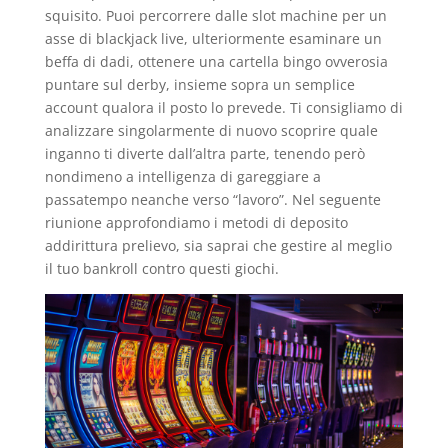
squisito. Puoi percorrere dalle slot machine per un
asse di blackjack live, ulteriormente esaminare un
beffa di dadi, ottenere una cartella bingo ovverosia
puntare sul derby, insieme sopra un semplice
account qualora il posto lo prevede. Ti consigliamo di
analizzare singolarmente di nuovo scoprire quale
inganno ti diverte dall’altra parte, tenendo però
nondimeno a intelligenza di gareggiare a
passatempo neanche verso “lavoro”. Nel seguente
riunione approfondiamo i metodi di deposito
addirittura prelievo, sia saprai che gestire al meglio
il tuo bankroll contro questi giochi.