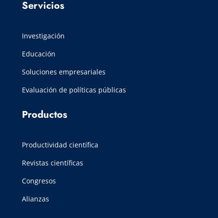
Servicios
Investigación
Educación
Soluciones empresariales
Evaluación de políticas públicas
Productos
Productividad científica
Revistas científicas
Congresos
Alianzas