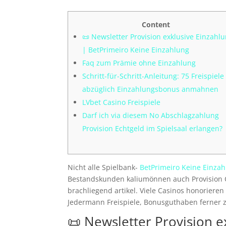
Content
📜 Newsletter Provision exklusive Einzahl
| BetPrimeiro Keine Einzahlung
Faq zum Prämie ohne Einzahlung
Schritt-für-Schritt-Anleitung: 75 Freispiele
abzüglich Einzahlungsbonus anmahnen
LVbet Casino Freispiele
Darf ich via diesem No Abschlagzahlung
Provision Echtgeld im Spielsaal erlangen?
Nicht alle Spielbank-
BetPrimeiro Keine Einza
Bestandskunden kaliumönnen auch Provision Co
brachliegend artikel.
Viele Casinos honorieren
Jedermann Freispiele, Bonusguthaben ferner zu
📜 Newsletter Provision e