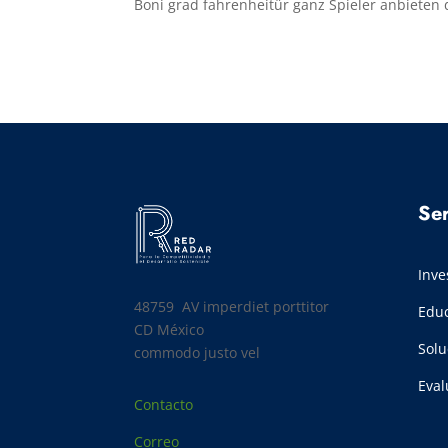
Boni grad fahrenheitür ganz Spieler anbieten 
Ser
Inve
48759 AV
imperdiet porttitor
Edu
CD México
Solu
commodo justo vel
Eval
Contacto
Correo