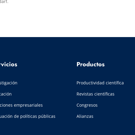
darf.
vicios
Productos
stigación
Productividad científica
cación
Revistas científicas
ciones empresariales
Congresos
uación de políticas públicas
Alianzas