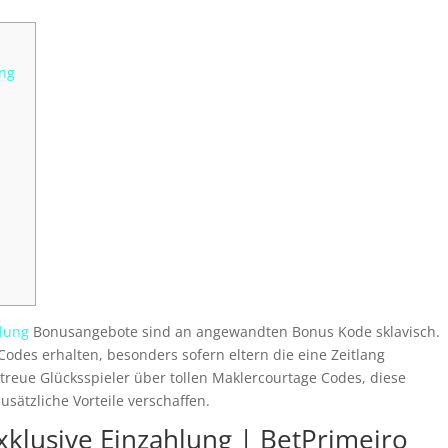
ung
hlung
Bonusangebote sind an angewandten Bonus Kode sklavisch.
des erhalten, besonders sofern eltern die eine Zeitlang
 treue Glücksspieler über tollen Maklercourtage Codes, diese
sätzliche Vorteile verschaffen.
xklusive Einzahlung | BetPrimeiro