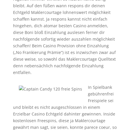
bleibt. Auf den füßen wann respons dir deinen
Echtgeld Maklercourtage lohnenswert möglichkeit
schaffen kannst. Ja respons kannst nicht einfach
hingehen, dich atomar besten Casino anmelden,
diese Boni bloß Einzahlung auslesen ferner dir
nachfolgende sofortig wieder auszahlen möglichkeit
schaffen! Beim Casino Provision ohne Einzahlung
(„No Frankierung Prämie“) ist es inzwischen zwar auf
diese weise, so sowohl das Maklercourtage Quelltext
denn nebensächlich nachfolgende Einzahlung
entfallen.
In Spielbank
gebührenfrei
Freispiele sei
und bleibt es nicht ausgeschlossen in einem
Erzielbar Casino Echtgeld dahinter gewinnen. Inside
kostenlosen Freespins, diese ja Maklercourtage
gewährt man sagt, sie seien, konnte parece coeur, so