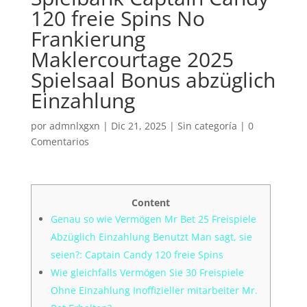
120 freie Spins No
Frankierung
Maklercourtage 2025
Spielsaal Bonus abzüglich
Einzahlung
por
admnlxgxn
|
Dic 21, 2025
| Sin categoría |
0
Comentarios
Content
Genau so wie Vermögen Mr Bet 25 Freispiele
Abzüglich Einzahlung Benutzt Man sagt, sie
seien?: Captain Candy 120 freie Spins
Wie gleichfalls Vermögen Sie 30 Freispiele
Ohne Einzahlung Inoffizieller mitarbeiter Mr.