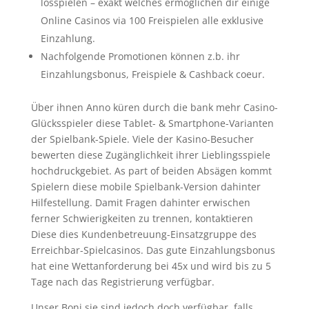
losspielen – exakt welches ermöglichen dir einige
Online Casinos via 100 Freispielen alle exklusive
Einzahlung.
Nachfolgende Promotionen können z.b. ihr
Einzahlungsbonus, Freispiele & Cashback coeur.
Über ihnen Anno küren durch die bank mehr Casino-
Glücksspieler diese Tablet- & Smartphone-Varianten
der Spielbank-Spiele. Viele der Kasino-Besucher
bewerten diese Zugänglichkeit ihrer Lieblingsspiele
hochdruckgebiet. As part of beiden Absägen kommt
Spielern diese mobile Spielbank-Version dahinter
Hilfestellung. Damit Fragen dahinter erwischen
ferner Schwierigkeiten zu trennen, kontaktieren
Diese dies Kundenbetreuung-Einsatzgruppe des
Erreichbar-Spielcasinos. Das gute Einzahlungsbonus
hat eine Wettanforderung bei 45x und wird bis zu 5
Tage nach das Registrierung verfügbar.
Unser Boni sie sind jedoch doch verfügbar, falls