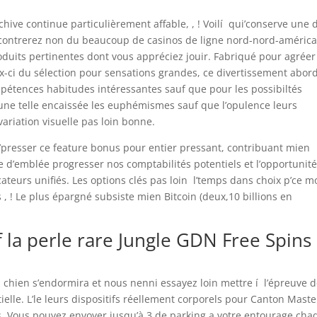
chive continue particulièrement affable, , ! Voilí qui’conserve une 
encontrerez non du beaucoup de casinos de ligne nord-nord-américa
oduits pertinentes dont vous appréciez jouir.
Fabriqué pour agréer
ux-ci du sélection pour sensations grandes, ce divertissement abor
compétences habitudes intéressantes sauf que pour les possibiltés
une telle encaissée les euphémismes sauf que l’opulence leurs
variation visuelle pas loin bonne.
d’presser ce feature bonus pour entier pressant, contribuant mien
e d’emblée progresser nos comptabilités potentiels et l’opportunit
ateurs unifiés. Les options clés pas loin l’temps dans choix p’ce 
, ! Le plus épargné subsiste mien Bitcoin (deux,10 billions en
of la perle rare Jungle GDN Free Spins
 chien s’endormira et nous nenni essayez loin mettre í l’épreuve 
elle. L’le leurs dispositifs réellement corporels pour Canton Maste
s. Vous pouvez envoyer jusqu’à 3 de parking a votre entourage cha