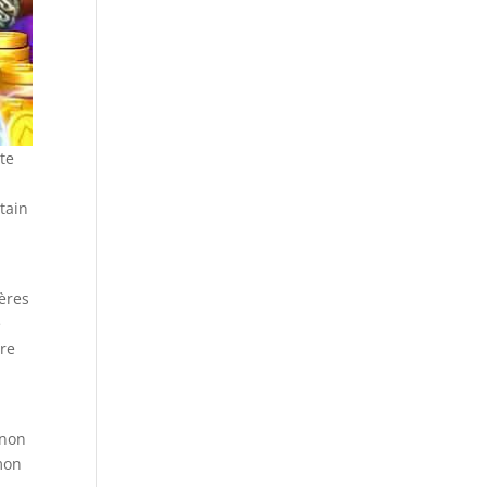
tte
tain
ères
e
ore
 non
mon