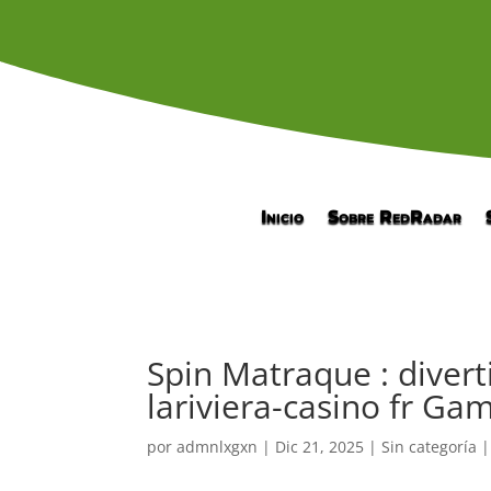
Inicio
Sobre RedRadar
Spin Matraque : divert
lariviera-casino fr Ga
por
admnlxgxn
|
Dic 21, 2025
| Sin categoría 