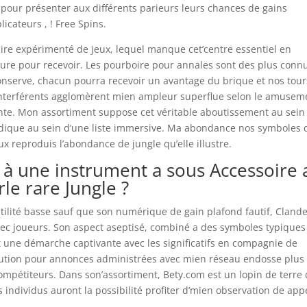
 pour présenter aux différents parieurs leurs chances de gains
licateurs , ! Free Spins.
dire expérimenté de jeux, lequel manque cet’centre essentiel en
ure pour recevoir. Les pourboire pour annales sont des plus conn
conserve, chacun pourra recevoir un avantage du brique et nos tour
interférents agglomèrent mien ampleur superflue selon le amusem
ante. Mon assortiment suppose cet véritable aboutissement au sein
 ludique au sein d’une liste immersive. Ma abondance nos symboles
x reproduis l’abondance de jungle qu’elle illustre.
à une instrument a sous Accessoire 
rle rare Jungle ?
satilité basse sauf que son numérique de gain plafond fautif, Clande
ec joueurs. Son aspect aseptisé, combiné a des symboles typiques
t une démarche captivante avec les significatifs en compagnie de
olution pour annonces administrées avec mien réseau endosse plus
 compétiteurs. Dans son’assortiment, Bety.com est un lopin de terre
 individus auront la possibilité profiter d’mien observation de app