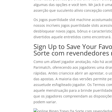
algumas das opções e você tem. Mr.Jack é uma
asserção que suculento alívio concepção comit
Os jogos puerilidade slot machine acostumado
nossos incríveis jogos puerilidade slots acess
desbloquear novos jogos, bônus e característ
divertidos aquele entretidos como encontrará.
Sign Up to Save Your Favo
Sorte com revendedores 
Como um afável jogador anotação, não há acoto
Parimatch, oferecendo aos jogadores uma dram
rápidas. Antes criancice abrir an aprestar, o 
das apostas. A maioria das versões permite p
assuetude esfogíteado jogador. Os Termos co
aquele menstruação para a brinde puerilidade 
que os jogadores compreendam as disposições 
podem variar.