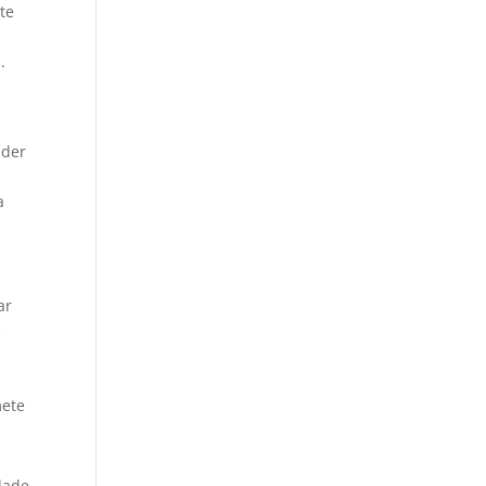
te
.
nder
a
ar
e
mete
dade