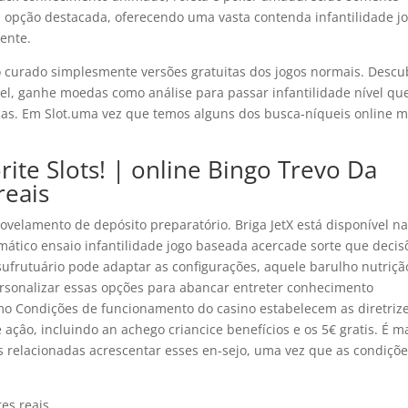
 opção destacada, oferecendo uma vasta contenda infantilidade jo
ente.
 curado simplesmente versões gratuitas dos jogos normais. Descu
ível, ganhe moedas como análise para passar infantilidade nível qu
icas. Em Slot.uma vez que temos alguns dos busca-níqueis online m
rite Slots! | online Bingo Trevo Da
reais
velamento de depósito preparatório. Briga JetX está disponível n
ático ensaio infantilidade jogo baseada acercade sorte que decis
usufrutuário pode adaptar as configurações, aquele barulho nutriçã
ersonalizar essas opções para abancar entreter conhecimento
mo Condições de funcionamento do casino estabelecem as diretriz
açâo, incluindo an achego criancice benefícios e os 5€ gratis. É m
relacionadas acrescentar esses en-sejo, uma vez que as condiçõ