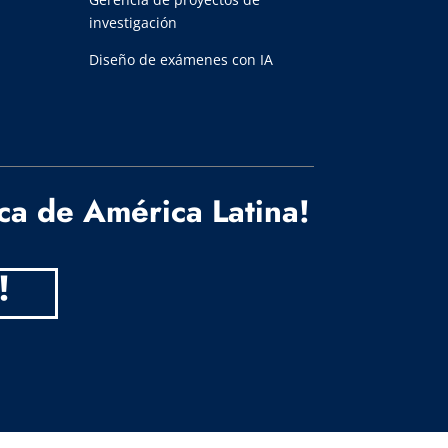
investigación
Diseño de exámenes con IA
ica de América Latina!
!