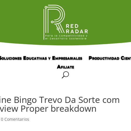
Soluciones Educativas y Empresariales
Productividad Cient
Afiliate
line Bingo Trevo Da Sorte com
eview Proper breakdown
|
0 Comentarios