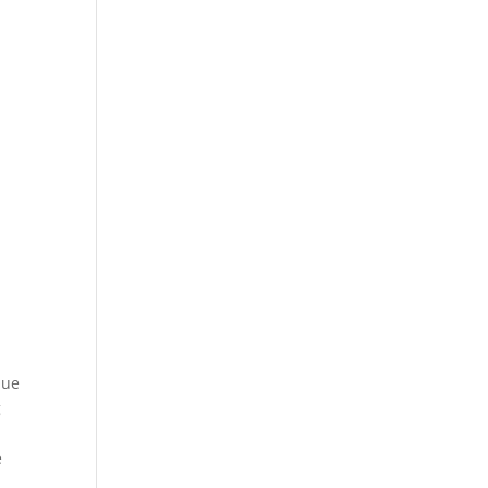
Que
g
e