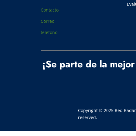
Eval
Contacto
Correo
telefono
¡Se parte de la mejor
Copyright © 2025 Red Radar. 
reserved.