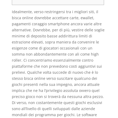
Idealmente, verso restringersi tra i migliori siti, il
bisca online dovrebbe accettare carte, ewallet,
pagamenti coraggio smartphone ancora varie altre
alternative. Dovrebbe, per di più, vestire delle soglie
minime di deposito basse addirittura limiti di
estrazione elevati, sopra maniera da convenire le
esigenze come di giocatori occasionali con un
somma non abbondantemente con ali come high
roller.
Ci concentriamo essenzialmente contro
piattaforme che non prevedono costi aggiuntivi sui
prelievi. Qualche volta succede di nuovo che è lo
stesso bisca online verso suscitare qualcuno dei
giochi presenti nella sua impegno, ancora attuale
implica che ne ha l’privilegio assoluta ovvero quel
preciso gioco non si troverà da nessuna altra pezzo.
Di verso, non costantemente questi giochi esclusivi
sono all’livello di quelli sviluppati dalle aziende
mondiali dei programma per giochi. Le software