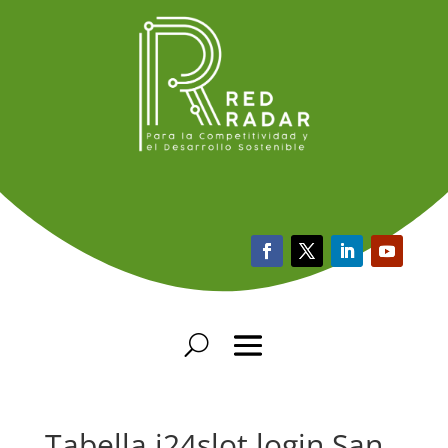
Tabella i24slot login San