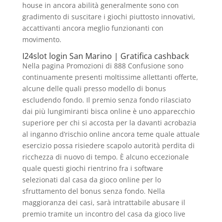
house in ancora abilità generalmente sono con
gradimento di suscitare i giochi piuttosto innovativi,
accattivanti ancora meglio funzionanti con
movimento.
I24slot login San Marino | Gratifica cashback
Nella pagina Promozioni di 888 Confusione sono
continuamente presenti moltissime allettanti offerte,
alcune delle quali presso modello di bonus
escludendo fondo. Il premio senza fondo rilasciato
dai più lungimiranti bisca online è uno apparecchio
superiore per chi si accosta per la davanti acrobazia
al inganno d’rischio online ancora teme quale attuale
esercizio possa risiedere scapolo autorità perdita di
ricchezza di nuovo di tempo. È alcuno eccezionale
quale questi giochi rientrino fra i software
selezionati dal casa da gioco online per lo
sfruttamento del bonus senza fondo. Nella
maggioranza dei casi, sarà intrattabile abusare il
premio tramite un incontro del casa da gioco live