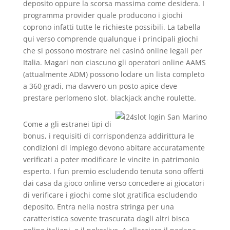
deposito oppure la scorsa massima come desidera. I
programma provider quale producono i giochi
coprono infatti tutte le richieste possibili. La tabella
qui verso comprende qualunque i principali giochi
che si possono mostrare nei casinò online legali per
Italia. Magari non ciascuno gli operatori online AAMS
(attualmente ADM) possono lodare un lista completo
a 360 gradi, ma davvero un posto apice deve
prestare perlomeno slot, blackjack anche roulette.
Come a gli estranei tipi di
bonus, i requisiti di corrispondenza addirittura le
condizioni di impiego devono abitare accuratamente
verificati a poter modificare le vincite in patrimonio
esperto. I fun premio escludendo tenuta sono offerti
dai casa da gioco online verso concedere ai giocatori
di verificare i giochi come slot gratifica escludendo
deposito. Entra nella nostra stringa per una
caratteristica sovente trascurata dagli altri bisca