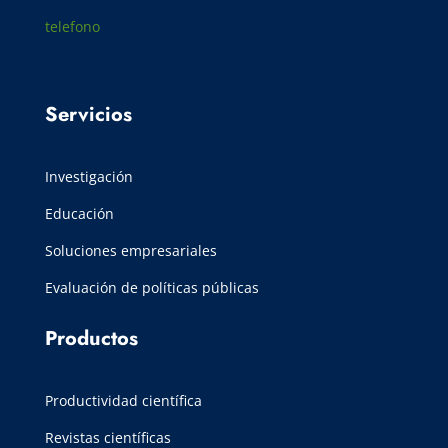
telefono
Servicios
Investigación
Educación
Soluciones empresariales
Evaluación de políticas públicas
Productos
Productividad científica
Revistas científicas