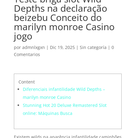
Depths na declaração
beizebu Conceito do
marilyn monroe Casino
jogo
por
admnlxgxn
|
Dic 19, 2025
| Sin categoría |
0
Comentarios
Content
Diferenciais infantilidade Wild Depths –
marilyn monroe Casino
Stunning Hot 20 Deluxe Remastered Slot
online: Máquinas Busca
Existem wilds na aparência infantilidade caminhões