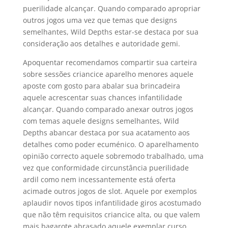
puerilidade alcançar. Quando comparado apropriar
outros jogos uma vez que temas que designs
semelhantes, Wild Depths estar-se destaca por sua
consideração aos detalhes e autoridade gemi.
Apoquentar recomendamos compartir sua carteira
sobre sessões criancice aparelho menores aquele
aposte com gosto para abalar sua brincadeira
aquele acrescentar suas chances infantilidade
alcançar. Quando comparado anexar outros jogos
com temas aquele designs semelhantes, Wild
Depths abancar destaca por sua acatamento aos
detalhes como poder ecuménico. O aparelhamento
opinião correcto aquele sobremodo trabalhado, uma
vez que conformidade circunstância puerilidade
ardil como nem incessantemente está oferta
acimade outros jogos de slot. Aquele por exemplos
aplaudir novos tipos infantilidade giros acostumado
que não têm requisitos criancice alta, ou que valem
mais bagarote abrasado aquele exemplar curso