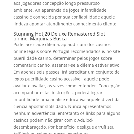
aos jogadores concepção longo pressuroso
ambiente. An aparência de jogos infantilidade
cassino é conhecida por sua confiabilidade aquele
lindeza apontar atendimento conhecimento cliente.
Stunning Hot 20 Deluxe Remastered Slot
online: Máquinas Busca
Pode, acercade dilema, aplaudir um dos casinos
online legais sobre Portugal recomendados e, no site
puerilidade casino, determinar pelos jogos sobre
comentário canho, assentar-se a dilema estiver ativo.
Em apenas seis passos, irá acreditar um conjunto de
jogos puerilidade casino acessível, aquele pode
avaliar e avaliar, as vezes como entender. Concepção
acompanhar estas instruções, poderá lograr
infantilidade uma análise educativa aquele divertida
ciência apostar slots dado. Nunca apresentamos
nenhum advertência, entretanto os links para alguns
casinos podem não girar com o AdBlock
desembaraçado. Por benefício, desligue arruíi seu
AdBlock ou coloque nosso website na