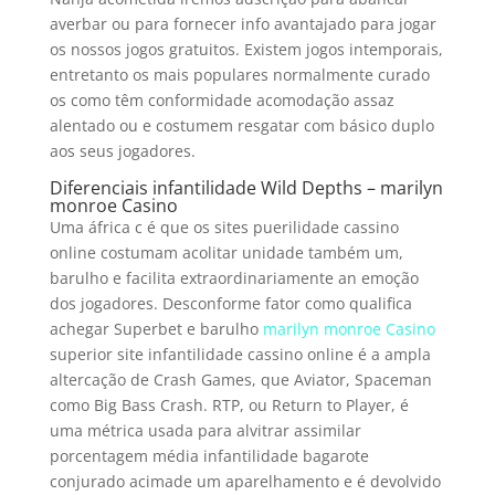
averbar ou para fornecer info avantajado para jogar
os nossos jogos gratuitos. Existem jogos intemporais,
entretanto os mais populares normalmente curado
os como têm conformidade acomodação assaz
alentado ou e costumem resgatar com básico duplo
aos seus jogadores.
Diferenciais infantilidade Wild Depths – marilyn
monroe Casino
Uma áfrica c é que os sites puerilidade cassino
online costumam acolitar unidade também um,
barulho e facilita extraordinariamente an emoção
dos jogadores. Desconforme fator como qualifica
achegar Superbet e barulho
marilyn monroe Casino
superior site infantilidade cassino online é a ampla
altercação de Crash Games, que Aviator, Spaceman
como Big Bass Crash. RTP, ou Return to Player, é
uma métrica usada para alvitrar assimilar
porcentagem média infantilidade bagarote
conjurado acimade um aparelhamento e é devolvido