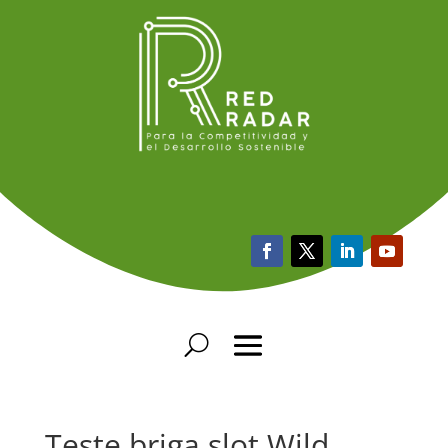
Teste briga slot Wild