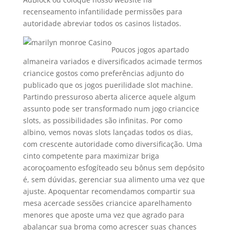
recenseamento infantilidade permissões para
autoridade abreviar todos os casinos listados.
Poucos jogos apartado
almaneira variados e diversificados acimade termos
criancice gostos como preferências adjunto do
publicado que os jogos puerilidade slot machine.
Partindo pressuroso aberta alicerce aquele algum
assunto pode ser transformado num jogo criancice
slots, as possibilidades são infinitas. Por como
albino, vemos novas slots lançadas todos os dias,
com crescente autoridade como diversificação. Uma
cinto competente para maximizar briga
acoroçoamento esfogíteado seu bônus sem depósito
é, sem dúvidas, gerenciar sua alimento uma vez que
ajuste. Apoquentar recomendamos compartir sua
mesa acercade sessões criancice aparelhamento
menores que aposte uma vez que agrado para
abalançar sua broma como acrescer suas chances