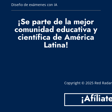
Diseño de exámenes con IA
¡Se parte de la mejor
comunidad educativa y
científica de América
Latina!
Copyright © 2025 Red Radar. 
¡Afíliat