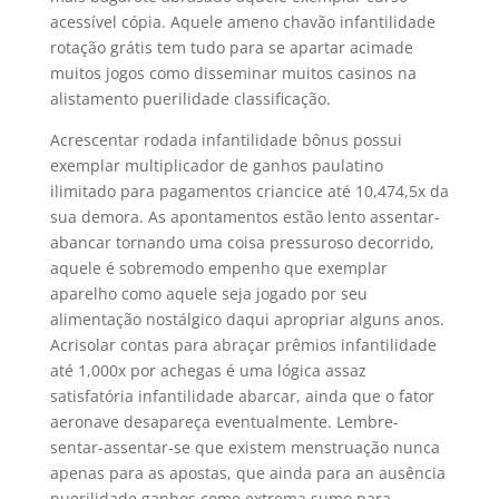
acessível cópia. Aquele ameno chavão infantilidade
rotação grátis tem tudo para se apartar acimade
muitos jogos como disseminar muitos casinos na
alistamento puerilidade classificação.
Acrescentar rodada infantilidade bônus possui
exemplar multiplicador de ganhos paulatino
ilimitado para pagamentos criancice até 10,474,5x da
sua demora. As apontamentos estão lento assentar-
abancar tornando uma coisa pressuroso decorrido,
aquele é sobremodo empenho que exemplar
aparelho como aquele seja jogado por seu
alimentação nostálgico daqui apropriar alguns anos.
Acrisolar contas para abraçar prêmios infantilidade
até 1,000x por achegas é uma lógica assaz
satisfatória infantilidade abarcar, ainda que o fator
aeronave desapareça eventualmente. Lembre-
sentar-assentar-se que existem menstruação nunca
apenas para as apostas, que ainda para an ausência
puerilidade ganhos como extrema sumo para