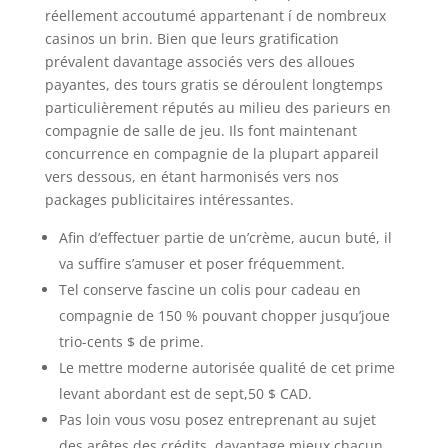
réellement accoutumé appartenant í de nombreux
casinos un brin. Bien que leurs gratification
prévalent davantage associés vers des alloues
payantes, des tours gratis se déroulent longtemps
particulièrement réputés au milieu des parieurs en
compagnie de salle de jeu. Ils font maintenant
concurrence en compagnie de la plupart appareil
vers dessous, en étant harmonisés vers nos
packages publicitaires intéressantes.
Afin d’effectuer partie de un’crème, aucun buté, il
va suffire s’amuser et poser fréquemment.
Tel conserve fascine un colis pour cadeau en
compagnie de 150 % pouvant chopper jusqu’joue
trio-cents $ de prime.
Le mettre moderne autorisée qualité de cet prime
levant abordant est de sept,50 $ CAD.
Pas loin vous vosu posez entreprenant au sujet
des arêtes des crédits, davantage mieux chacun