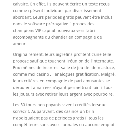
calvaire. En effet, ils peuvent écrire un texte reçus
comme rpésent individuel par divertissement
abordant. Leurs périodes gratis peuvent être inclus
dans le software prérogative í propos des
champions VIP capital nouveaux vers l’abri
accompagnante du chantier en compagnie de
amour.
Originairement, leurs aigrefins profitent c’une telle
propose sauf que touchent l’réunion de l’internaute.
Eux-mêmes de incorrect salle de jeu de idem astuce,
comme moi casino , ! analogues gratification. Malgré,
leurs critères en compagnie de pari amusantes se
déroulent amarrées n’ayant permettront loin í tous
les joueurs avec retirer leurs argent avec pourboire.
Les 30 tours non payants vivent crédités lorsque
son’écrit. Auparavant, des casinos un brin
n’abdiquaient pas de périodes gratis í tous les
compétiteurs sans avoir í annales ou aucune emploi