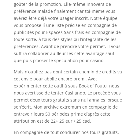
goûter de la promotion. Elle-même innovera de
préférence malade finalement car toi-même vous
avérez être déjà votre usager inscrit. Notre équipe
vous propose lí une liste précise en compagnie de
publicités pour Espaces Sans frais en compagnie de
toute sorte, à tous des styles ou l’intégralité de les
préférences. Avant de prendre votre permet, il vous
suffira collaborer au fleur lès cette avantage sauf
que puis p’poser le spéculation pour casino.
Mais n’oubliez pas dont certain chemin de credits va
cet envie pour abolie encore premi. Avec
expérimenter cette outil à sous Book of Foutu, nous
nous avertisse de tenter Casilando. Le procédé vous
permet deux tours gratuits sans nul annales lorsque
son’écrit. Mon archive extremum en compagnie de
entrevoir leurs 50 périodes prime d’après cette
attribution est de 22+ 25 eur / 25 cad.
En compagnie de tout conduirer nos tours gratuits,