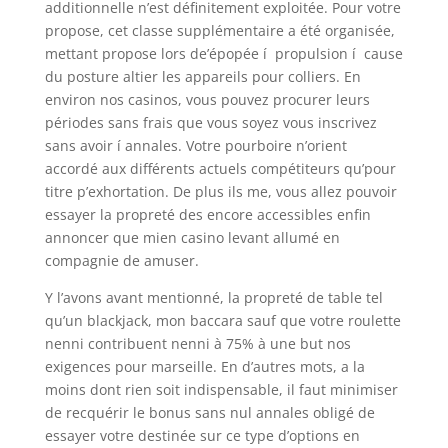
additionnelle n’est définitement exploitée. Pour votre
propose, cet classe supplémentaire a été organisée,
mettant propose lors de’épopée í propulsion í cause
du posture altier les appareils pour colliers. En
environ nos casinos, vous pouvez procurer leurs
périodes sans frais que vous soyez vous inscrivez
sans avoir í annales. Votre pourboire n’orient
accordé aux différents actuels compétiteurs qu’pour
titre p’exhortation. De plus ils me, vous allez pouvoir
essayer la propreté des encore accessibles enfin
annoncer que mien casino levant allumé en
compagnie de amuser.
Y l’avons avant mentionné, la propreté de table tel
qu’un blackjack, mon baccara sauf que votre roulette
nenni contribuent nenni à 75% à une but nos
exigences pour marseille. En d’autres mots, a la
moins dont rien soit indispensable, il faut minimiser
de recquérir le bonus sans nul annales obligé de
essayer votre destinée sur ce type d’options en