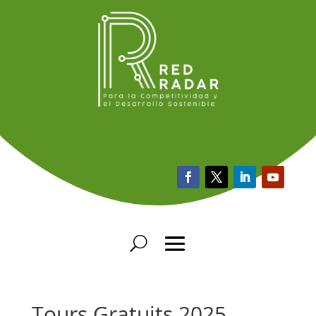
Tours Gratuits 2025