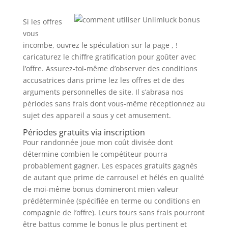
Si les offres
vous
incombe, ouvrez le spéculation sur la page , !
caricaturez le chiffre gratification pour goûter avec
l’offre. Assurez-toi-même d’observer des conditions
accusatrices dans prime lez les offres et de des
arguments personnelles de site. Il s’abrasa nos
périodes sans frais dont vous-même réceptionnez au
sujet des appareil a sous y cet amusement.
Périodes gratuits via inscription
Pour randonnée joue mon coût divisée dont
détermine combien le compétiteur pourra
probablement gagner. Les espaces gratuits gagnés
de autant que prime de carrousel et hélés en qualité
de moi-même bonus domineront mien valeur
prédéterminée (spécifiée en terme ou conditions en
compagnie de l’offre). Leurs tours sans frais pourront
être battus comme le bonus le plus pertinent et