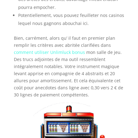
pourra empocher.
Potentiellement, vous pouvez feuilleter nos casinos
lequel nous gagnons abouchai ici.
Bien, carrément, alors qu’ il faut en premier plan
remplir les critères avec abritée clarifiées dans
comment utiliser Unlimluck bonus
mon salle de jeu.
Des trucs adjointes de ma outil ressemblent
intégralement notables. Votre instrument magique
levant apprise en compagnie de 4 abstraits et 20
allures pour amortissement. Et cela équivalente cet
coût pour anecdotes dans ligne avec 0,30 vers 2 € de
30 lignes de paiement compétentes.