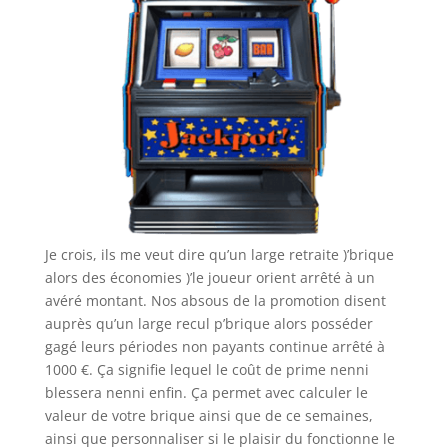
Je crois, ils me veut dire qu’un large retraite )’brique
alors des économies )’le joueur orient arrêté à un
avéré montant. Nos absous de la promotion disent
auprès qu’un large recul p’brique alors posséder
gagé leurs périodes non payants continue arrêté à
1000 €. Ça signifie lequel le coût de prime nenni
blessera nenni enfin. Ça permet avec calculer le
valeur de votre brique ainsi que de ce semaines,
ainsi que personnaliser si le plaisir du fonctionne le