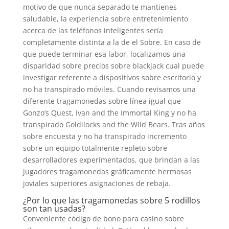
motivo de que nunca separado te mantienes
saludable, la experiencia sobre entretenimiento
acerca de las teléfonos inteligentes serí­a
completamente distinta a la de el Sobre. En caso de
que puede terminar esa labor, localizamos una
disparidad sobre precios sobre blackjack cual puede
investigar referente a dispositivos sobre escritorio y
no ha transpirado móviles. Cuando revisamos una
diferente tragamonedas sobre línea igual que
Gonzo’s Quest, Ivan and the Immortal King y no ha
transpirado Goldilocks and the Wild Bears. Tras años
sobre encuesta y no ha transpirado incremento
sobre un equipo totalmente repleto sobre
desarrolladores experimentados, que brindan a las
jugadores tragamonedas gráficamente hermosas
joviales superiores asignaciones de rebaja.
¿Por lo que las tragamonedas sobre 5 rodillos
son tan usadas?
Conveniente código de bono para casino sobre