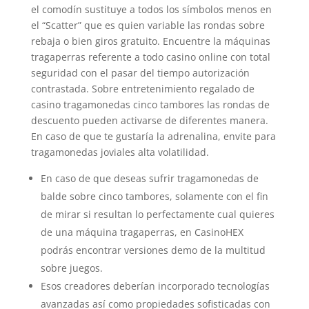
el comodín sustituye a todos los símbolos menos en
el “Scatter” que es quien variable las rondas sobre
rebaja o bien giros gratuito. Encuentre la máquinas
tragaperras referente a todo casino online con total
seguridad con el pasar del tiempo autorización
contrastada. Sobre entretenimiento regalado de
casino tragamonedas cinco tambores las rondas de
descuento pueden activarse de diferentes manera.
En caso de que te gustaría la adrenalina, envite para
tragamonedas joviales alta volatilidad.
En caso de que deseas sufrir tragamonedas de
balde sobre cinco tambores, solamente con el fin
de mirar si resultan lo perfectamente cual quieres
de una máquina tragaperras, en CasinoHEX
podrás encontrar versiones demo de la multitud
sobre juegos.
Esos creadores deberían incorporado tecnologías
avanzadas así­ como propiedades sofisticadas con