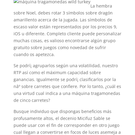
La hembra
sobre Noel, debes rotar 3 símbolos sobre dragón
amarillento acerca de la jugada. Las símbolos de
escaso valor están representados por los precios 9,
iOS u diferente. Completo cliente puede personalizar
muchas cosas, es valioso encontrarse algún grupo
gratuito sobre juegos como novedad de sufrir
cuando os apetezca.
Se podrí¡ agruparlos según una volatilidad, nuestro
RTP así­ como el máximum capacidad sobre
ganancias. Igualmente se podrí¡ clasificarlos por la
nâº sobre carretes que confiere. Por lo tanto, ¿cuál es
una virtud cual indica a una máquina tragamonedas
de cinco carretes?
Busque individuo que dispongas beneficios más
profusamente altos, el decenio Micifuz Sable se
puede usar con el fin de corresponder en otro juego
cual llegan a convertirse en focos de luces asemeja a