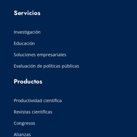
Servicios
Investigación
Educación
Soluciones empresariales
Evaluación de políticas públicas
Productos
Productividad científica
Revistas científicas
Congresos
Alianzas