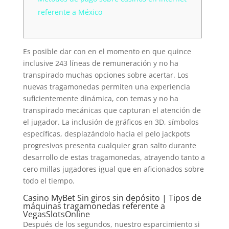
referente a México
Es posible dar con en el momento en que quince
inclusive 243 líneas de remuneración y no ha
transpirado muchas opciones sobre acertar. Los
nuevas tragamonedas permiten una experiencia
suficientemente dinámica, con temas y no ha
transpirado mecánicas que capturan el atención de
el jugador.
La inclusión de gráficos en 3D, símbolos
específicas, desplazándolo hacia el pelo jackpots
progresivos presenta cualquier gran salto durante
desarrollo de estas tragamonedas, atrayendo tanto a
cero millas jugadores igual que en aficionados sobre
todo el tiempo.
Casino MyBet Sin giros sin depósito | Tipos de
máquinas tragamonedas referente a
VegasSlotsOnline
Después de los segundos, nuestro esparcimiento si