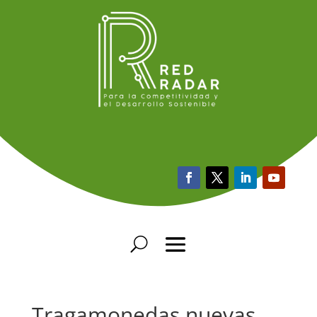
Tragamonedas nuevas