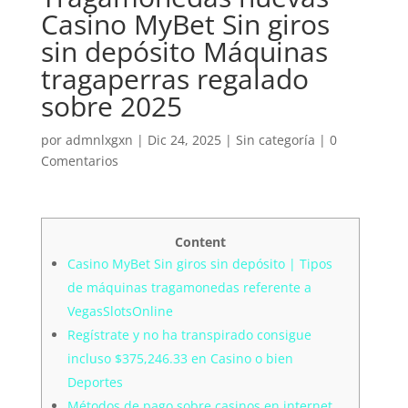
Casino MyBet Sin giros
sin depósito Máquinas
tragaperras regalado
sobre 2025
por
admnlxgxn
|
Dic 24, 2025
| Sin categoría |
0
Comentarios
Content
Casino MyBet Sin giros sin depósito | Tipos
de máquinas tragamonedas referente a
VegasSlotsOnline
Regístrate y no ha transpirado consigue
incluso $375,246.33 en Casino o bien
Deportes
Métodos de pago sobre casinos en internet