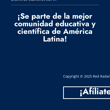
¡Se parte de la mejor
comunidad educativa y
científica de América
Latina!
Copyright © 2025 Red Radar. 
¡Afíliat