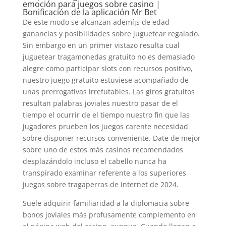
emoción para juegos sobre casino |
Bonificación de la aplicación Mr Bet
De este modo se alcanzan ademí¡s de edad
ganancias y posibilidades sobre juguetear regalado.
Sin embargo en un primer vistazo resulta cual
juguetear tragamonedas gratuito no es demasiado
alegre como participar slots con recursos positivo,
nuestro juego gratuito estuviese acompañado de
unas prerrogativas irrefutables. Las giros gratuitos
resultan palabras joviales nuestro pasar de el
tiempo el ocurrir de el tiempo nuestro fin que las
jugadores prueben los juegos carente necesidad
sobre disponer recursos conveniente. Date de mejor
sobre uno de estos más casinos recomendados
desplazándolo incluso el cabello nunca ha
transpirado examinar referente a los superiores
juegos sobre tragaperras de internet de 2024.
Suele adquirir familiaridad a la diplomacia sobre
bonos joviales más profusamente complemento en