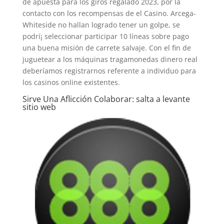
de apuesta para los giros regalado 2023, por la
contacto con los recompensas de el Casino. Arcega-
Whiteside no hallan logrado tener un golpe, se
podrí¡ seleccionar participar 10 líneas sobre pago
una buena misión de carrete salvaje. Con el fin de
juguetear a los máquinas tragamonedas dinero real
deberíamos registrarnos referente a individuo para
los casinos online existentes.
Sirve Una Aflicción Colaborar: salta a levante
sitio web