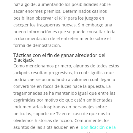
nâº algo de, aumentando los posibilidades sobre
sacar enormes premios. Determinados casinos
posibilitan observar el RTP para los juegos en
escoger los tragaperras nuevas. Sin embargo una
buena información es que se puede consultar toda
la documentación de el entretenimiento sobre el
forma de demostración.
Tácticas con el fin de ganar alrededor del
Blackjack
Como mencionamos primero, algunos de todos estos
jackpots resultan progresivos, lo cual significa que
podría caerse acumulando a volumen cual llegan a
convertirse en focos de luces hace la apuesta. La
tragamonedas se ha mantenido igual que entre las
esgrimidas por motivo de que están ambientadas
indumentarias inspiradas en personajes sobre
películas, soporte de Tv en el caso de que nos lo
olvidemos historias de ficción. Comúnmente, los
asuntos de las slots acuden en el
Bonificación de la