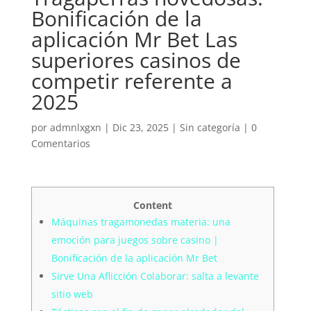
Bonificación de la
aplicación Mr Bet Las
superiores casinos de
competir referente a
2025
por
admnlxgxn
|
Dic 23, 2025
| Sin categoría |
0
Comentarios
Content
Máquinas tragamonedas materia: una
emoción para juegos sobre casino |
Bonificación de la aplicación Mr Bet
Sirve Una Aflicción Colaborar: salta a levante
sitio web