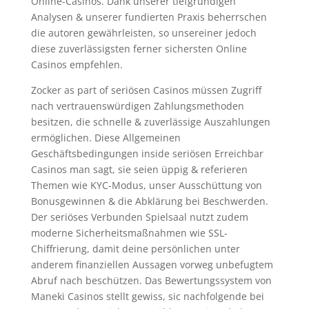
Online-Casinos. Dank unserer tiefgründigen
Analysen & unserer fundierten Praxis beherrschen
die autoren gewährleisten, so unsereiner jedoch
diese zuverlässigsten ferner sichersten Online
Casinos empfehlen.
Zocker as part of seriösen Casinos müssen Zugriff
nach vertrauenswürdigen Zahlungsmethoden
besitzen, die schnelle & zuverlässige Auszahlungen
ermöglichen. Diese Allgemeinen
Geschäftsbedingungen inside seriösen Erreichbar
Casinos man sagt, sie seien üppig & referieren
Themen wie KYC-Modus, unser Ausschüttung von
Bonusgewinnen & die Abklärung bei Beschwerden.
Der seriöses Verbunden Spielsaal nutzt zudem
moderne Sicherheitsmaßnahmen wie SSL-
Chiffrierung, damit deine persönlichen unter
anderem finanziellen Aussagen vorweg unbefugtem
Abruf nach beschützen. Das Bewertungssystem von
Maneki Casinos stellt gewiss, sic nachfolgende bei