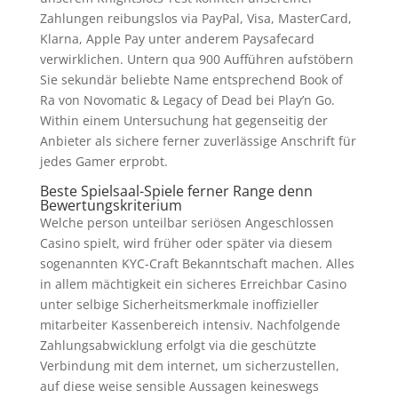
Zahlungen reibungslos via PayPal, Visa, MasterCard,
Klarna, Apple Pay unter anderem Paysafecard
verwirklichen. Untern qua 900 Aufführen aufstöbern
Sie sekundär beliebte Name entsprechend Book of
Ra von Novomatic & Legacy of Dead bei Play’n Go.
Within einem Untersuchung hat gegenseitig der
Anbieter als sichere ferner zuverlässige Anschrift für
jedes Gamer erprobt.
Beste Spielsaal-Spiele ferner Range denn
Bewertungskriterium
Welche person unteilbar seriösen Angeschlossen
Casino spielt, wird früher oder später via diesem
sogenannten KYC-Craft Bekanntschaft machen. Alles
in allem mächtigkeit ein sicheres Erreichbar Casino
unter selbige Sicherheitsmerkmale inoffizieller
mitarbeiter Kassenbereich intensiv. Nachfolgende
Zahlungsabwicklung erfolgt via die geschützte
Verbindung mit dem internet, um sicherzustellen,
auf diese weise sensible Aussagen keineswegs