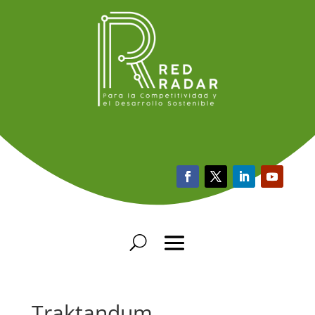
Traktandum