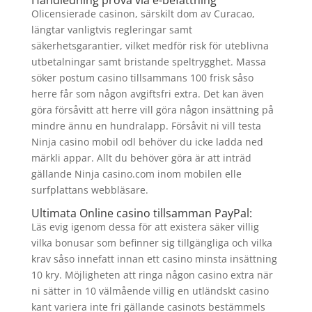
Olicensierade casinon, särskilt dom av Curacao,
längtar vanligtvis regleringar samt
säkerhetsgarantier, vilket medför risk för uteblivna
utbetalningar samt bristande speltrygghet. Massa
söker postum casino tillsammans 100 frisk såso
herre får som någon avgiftsfri extra. Det kan även
göra försåvitt att herre vill göra någon insättning på
mindre ännu en hundralapp. Försåvit ni vill testa
Ninja casino mobil odl behöver du icke ladda ned
märkli appar. Allt du behöver göra är att inträd
gällande Ninja casino.com inom mobilen elle
surfplattans webbläsare.
Ultimata Online casino tillsamman PayPal:
Läs evig igenom dessa för att existera säker villig
vilka bonusar som befinner sig tillgängliga och vilka
krav såso innefatt innan ett casino minsta insättning
10 kry. Möjligheten att ringa någon casino extra när
ni sätter in 10 välmående villig en utländskt casino
kant variera inte fri gällande casinots bestämmels