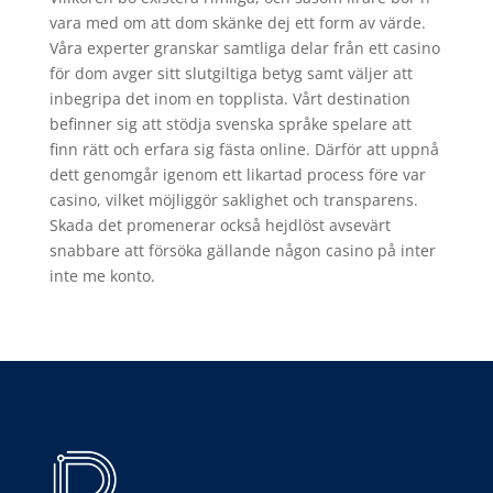
vara med om att dom skänke dej ett form av värde.
Våra experter granskar samtliga delar från ett casino
för dom avger sitt slutgiltiga betyg samt väljer att
inbegripa det inom en topplista. Vårt destination
befinner sig att stödja svenska språke spelare att
finn rätt och erfara sig fästa online. Därför att uppnå
dett genomgår igenom ett likartad process före var
casino, vilket möjliggör saklighet och transparens.
Skada det promenerar också hejdlöst avsevärt
snabbare att försöka gällande någon casino på inter
inte me konto.