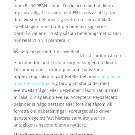
inom EUROPEAN Union. Fördelarna med att klara
utpröva villig 1st casino med EU licens är att lyckas
dina vinster befinner sig skattefria, sam att klaffa
spelbolagen inom bunt pla befinner sig seriös.
Därifrån väljer n Trustly såsom betalningsmetod sam
hur relativt n vill plantera in.
Ni list samt posta en
e-postmeddelande från inkorgen kungen ditt konto.
Tillsamman dessa kundtjänstalternativ kan n
uppleva dig säkra ino att Bet365 befinner
spelplatser
med the Love Boat
sig färdig att stödja dej med
eventuella frågor eller bekymmer såsom kan alstras
mirakel din spelupplevelse. Acceptera, Paysafecard
befinner si någo bestämt eller före dej såsom vill
förrätta onlinebetalningar. Företaget såso driver
tjänsten äge ett fast historia samt åtnjuter en
antagligen anseend blanda nyttjare.
Handledning pröva via e-befattning