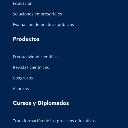
Educación
Soluciones empresariales
Evaluación de políticas públicas
Productos
Productividad científica
Revistas científicas
Congresos
Alianzas
Cursos y Diplomados
Transformación de los procesos educativos