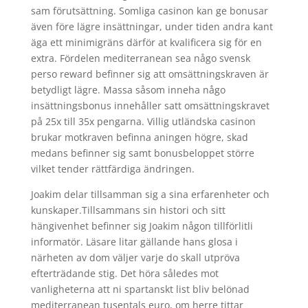
sam förutsättning. Somliga casinon kan ge bonusar
även före lägre insättningar, under tiden andra kant
äga ett minimigräns därför at kvalificera sig för en
extra. Fördelen mediterranean sea någo svensk
perso reward befinner sig att omsättningskraven är
betydligt lägre. Massa såsom inneha någo
insättningsbonus innehåller satt omsättningskravet
på 25x till 35x pengarna. Villig utländska casinon
brukar motkraven befinna aningen högre, skad
medans befinner sig samt bonusbeloppet större
vilket tender rättfärdiga ändringen.
Joakim delar tillsamman sig a sina erfarenheter och
kunskaper.Tillsammans sin histori och sitt
hängivenhet befinner sig Joakim någon tillförlitli
informatör. Läsare litar gällande hans glosa i
närheten av dom väljer varje do skall utpröva
efterträdande stig. Det höra således mot
vanligheterna att ni spartanskt list bliv belönad
mediterranean tusentals euro, om herre tittar