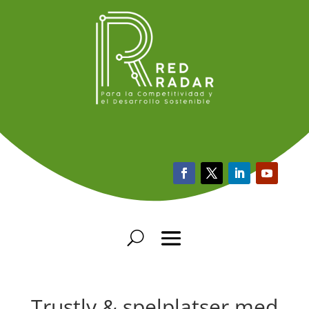
Trustly & spelplatser med