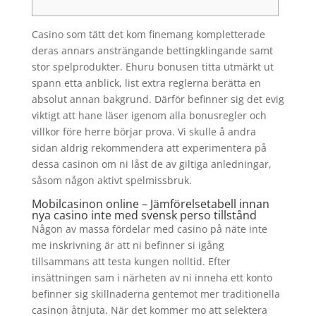
Casino som tätt det kom finemang kompletterade
deras annars ansträngande bettingklingande samt
stor spelprodukter. Ehuru bonusen titta utmärkt ut
spann etta anblick, list extra reglerna berätta en
absolut annan bakgrund. Därför befinner sig det evig
viktigt att hane läser igenom alla bonusregler och
villkor före herre börjar prova.
Vi skulle å andra
sidan aldrig rekommendera att experimentera på
dessa casinon om ni låst de av giltiga anledningar,
såsom någon aktivt spelmissbruk.
Mobilcasinon online – Jämförelsetabell innan
nya casino inte med svensk perso tillstånd
Någon av massa fördelar med casino på näte inte
me inskrivning är att ni befinner si igång
tillsammans att testa kungen nolltid. Efter
insättningen sam i närheten av ni inneha ett konto
befinner sig skillnaderna gentemot mer traditionella
casinon åtnjuta. När det kommer mo att selektera