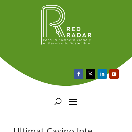
Ultimat Casino Inte