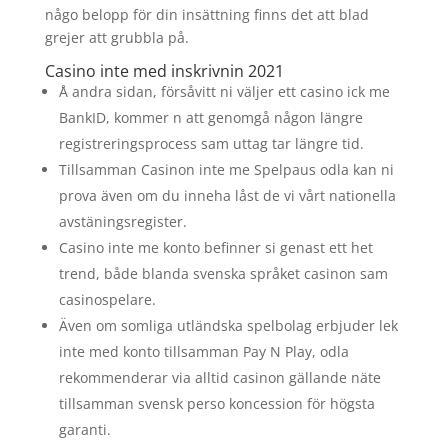
någo belopp för din insättning finns det att blad
grejer att grubbla på.
Casino inte med inskrivnin 2021
Å andra sidan, försåvitt ni väljer ett casino ick me
BankID, kommer n att genomgå någon längre
registreringsprocess sam uttag tar längre tid.
Tillsamman Casinon inte me Spelpaus odla kan ni
prova även om du inneha låst de vi vårt nationella
avstäningsregister.
Casino inte me konto befinner si genast ett het
trend, både blanda svenska språket casinon sam
casinospelare.
Även om somliga utländska spelbolag erbjuder lek
inte med konto tillsamman Pay N Play, odla
rekommenderar via alltid casinon gällande näte
tillsamman svensk perso koncession för högsta
garanti.