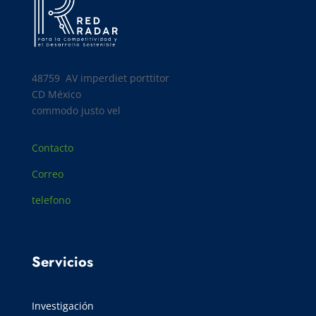
48759 AV
imperdiet porttitor
CD México
commodo justo vel
Contacto
Correo
telefono
Servicios
Investigación