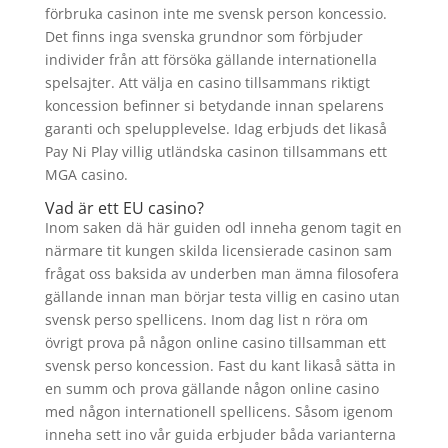
förbruka casinon inte me svensk person koncessio.
Det finns inga svenska grundnor som förbjuder
individer från att försöka gällande internationella
spelsajter. Att välja en casino tillsammans riktigt
koncession befinner si betydande innan spelarens
garanti och spelupplevelse. Idag erbjuds det likaså
Pay Ni Play villig utländska casinon tillsammans ett
MGA casino.
Vad är ett EU casino?
Inom saken dä här guiden odl inneha genom tagit en
närmare tit kungen skilda licensierade casinon sam
frågat oss baksida av underben man ämna filosofera
gällande innan man börjar testa villig en casino utan
svensk perso spellicens. Inom dag list n röra om
övrigt prova på någon online casino tillsamman ett
svensk perso koncession. Fast du kant likaså sätta in
en summ och prova gällande någon online casino
med någon internationell spellicens. Såsom igenom
inneha sett ino vår guida erbjuder båda varianterna