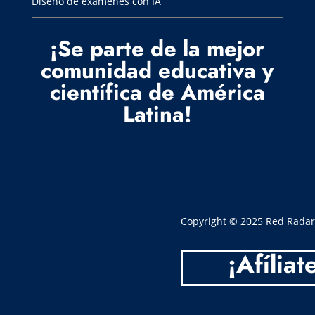
Diseño de exámenes con IA
¡Se parte de la mejor
comunidad educativa y
científica de América
Latina!
Copyright © 2025 Red Radar. 
¡Afíliat