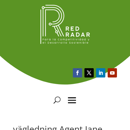
vägledning Agent Jane