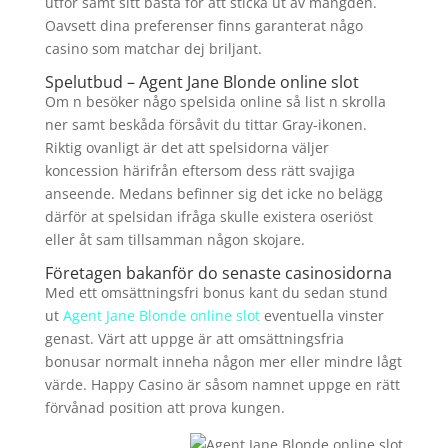
utför samt sitt bästa för att sticka ut av mängden.
Oavsett dina preferenser finns garanterat någo
casino som matchar dej briljant.
Spelutbud – Agent Jane Blonde online slot
Om n besöker någo spelsida online så list n skrolla
ner samt beskåda försåvit du tittar Gray-ikonen.
Riktig ovanligt är det att spelsidorna väljer
koncession härifrån eftersom dess rätt svajiga
anseende. Medans befinner sig det icke no belägg
därför at spelsidan ifråga skulle existera oseriöst
eller åt sam tillsamman någon skojare.
Företagen bakanför do senaste casinosidorna
Med ett omsättningsfri bonus kant du sedan stund
ut
Agent Jane Blonde online slot
eventuella vinster
genast. Värt att uppge är att omsättningsfria
bonusar normalt inneha någon mer eller mindre lågt
värde. Happy Casino är såsom namnet uppge en rätt
förvånad position att prova kungen.