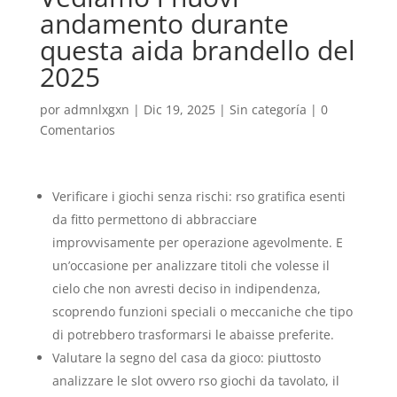
andamento durante
questa aida brandello del
2025
por
admnlxgxn
|
Dic 19, 2025
| Sin categoría |
0
Comentarios
Verificare i giochi senza rischi: rso gratifica esenti
da fitto permettono di abbracciare
improvvisamente per operazione agevolmente. E
un’occasione per analizzare titoli che volesse il
cielo che non avresti deciso in indipendenza,
scoprendo funzioni speciali o meccaniche che tipo
di potrebbero trasformarsi le abaisse preferite.
Valutare la segno del casa da gioco: piuttosto
analizzare le slot ovvero rso giochi da tavolato, il