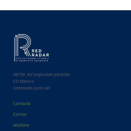
48759 AV
imperdiet porttitor
CD México
commodo justo vel
Contacto
Correo
telefono