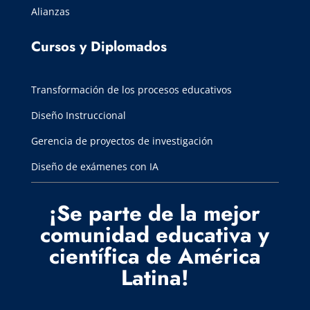
Alianzas
Cursos y Diplomados
Transformación de los procesos educativos
Diseño Instruccional
Gerencia de proyectos de investigación
Diseño de exámenes con IA
¡Se parte de la mejor
comunidad educativa y
científica de América
Latina!