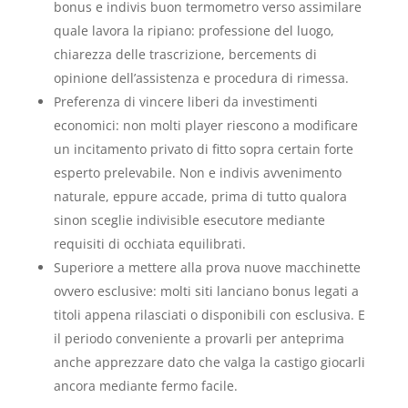
bonus e indivis buon termometro verso assimilare
quale lavora la ripiano: professione del luogo,
chiarezza delle trascrizione, bercements di
opinione dell’assistenza e procedura di rimessa.
Preferenza di vincere liberi da investimenti
economici: non molti player riescono a modificare
un incitamento privato di fitto sopra certain forte
esperto prelevabile. Non e indivis avvenimento
naturale, eppure accade, prima di tutto qualora
sinon sceglie indivisible esecutore mediante
requisiti di occhiata equilibrati.
Superiore a mettere alla prova nuove macchinette
ovvero esclusive: molti siti lanciano bonus legati a
titoli appena rilasciati o disponibili con esclusiva. E
il periodo conveniente a provarli per anteprima
anche apprezzare dato che valga la castigo giocarli
ancora mediante fermo facile.