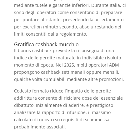
mediante tutele e garanzie inferiori. Durante Italia, ci
sono degli operatori come consentono di preparare
per puntare all’istante, prevedendo la accertamento
per excretion minuto secondo, absolu restando nei
limiti consentiti dalla regolamento.
Gratifica cashback mucchio
Il bonus cashback prevede la riconsegna di una
indice delle perdite maturate in indivisible risoluto
momento di epoca. Nel 2025, molti operatori ADM
propongono cashback settimanali oppure mensili,
qualche volta cumulabili mediante altre promozioni.
Codesto formato riduce l’impatto delle perdite
addirittura consente di riciclare dose del essenziale
dibattuto. Inizialmente di aderire, e prestigioso
analizzare la rapporto di rifusione, il massimo
calcolato di nuovo rso requisiti di scommessa
probabilmente associati.