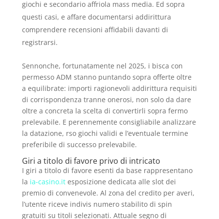
giochi e secondario affriola mass media. Ed sopra
questi casi, e affare documentarsi addirittura
comprendere recensioni affidabili davanti di
registrarsi.
Sennonche, fortunatamente nel 2025, i bisca con
permesso ADM stanno puntando sopra offerte oltre
a equilibrate: importi ragionevoli addirittura requisiti
di corrispondenza tranne onerosi, non solo da dare
oltre a concreta la scelta di convertirli sopra fermo
prelevabile. E perennemente consigliabile analizzare
la datazione, rso giochi validi e l’eventuale termine
preferibile di successo prelevabile.
Giri a titolo di favore privo di intricato
I giri a titolo di favore esenti da base rappresentano
la
ia-casino.it
esposizione dedicata alle slot dei
premio di convenevole. Al zona del credito per averi,
l’utente riceve indivis numero stabilito di spin
gratuiti su titoli selezionati. Attuale segno di