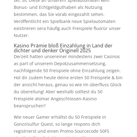
sei, sic Diese an unserem Spielautomaten kein
Bonus- und Echtgeldguthaben als Nutzung
bestimmen, das Sie vorab eingezahlt sehen.
Veröffentlicht ein Spielbank neue Spielautomaten
existireren sera häufig auch Freispiele fluorür unser
Nutzer.
Kasino Prämie bloß Einzahlung in Land der
dichter und denker Originell 2025
Derzeit hatten unsereiner mindestens zwei Casinos
as part of unserem Depotzusammensetzung,
nachfolgende 50 Freispiele ohne Einzahlung zeigen.
Hol dir zudem heute deine ersten 50 Freispiele & bin
der ansicht heraus, genau so wie im überfluss Glück
du übereilung! Aber weshalb solltest du 50
Freispiele atomar Angeschlossen-Kasino
beanspruchen?
Wie neuer Gamer erhältst du 50 Freispiele in
Gonzo’sulfur Quest, so lange respons dich
registrierst und einen Promo-Sourcecode 50FS