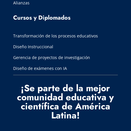
Alianzas
Cursos y Diplomados
Transformación de los procesos educativos
Diseño Instruccional
Gerencia de proyectos de investigación
Diseño de exámenes con IA
¡Se parte de la mejor
comunidad educativa y
científica de América
Latina!