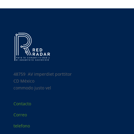
48759 AV
imperdiet porttitor
CD México
commodo justo vel
Contacto
Correo
telefono