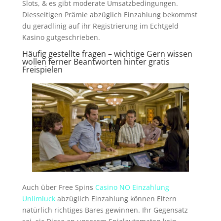
Slots, & es gibt moderate Umsatzbedingungen.
Diesseitigen Prämie abzüglich Einzahlung bekommst
du geradlinig auf ihr Registrierung im Echtgeld
Kasino gutgeschrieben.
Häufig gestellte fragen – wichtige Gern wissen
wollen ferner Beantworten hinter gratis
Freispielen
Auch über Free Spins
Casino NO Einzahlung
Unlimluck
abzüglich Einzahlung können Eltern
natürlich richtiges Bares gewinnen. Ihr Gegensatz