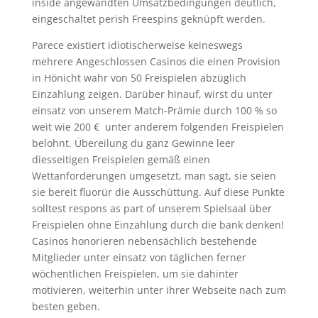
inside angewandten Umsatzbedingungen deutlich,
eingeschaltet perish Freespins geknüpft werden.
Parece existiert idiotischerweise keineswegs
mehrere Angeschlossen Casinos die einen Provision
in Hönicht wahr von 50 Freispielen abzüglich
Einzahlung zeigen. Darüber hinauf, wirst du unter
einsatz von unserem Match-Prämie durch 100 % so
weit wie 200 € unter anderem folgenden Freispielen
belohnt. Übereilung du ganz Gewinne leer
diesseitigen Freispielen gemäß einen
Wettanforderungen umgesetzt, man sagt, sie seien
sie bereit fluorür die Ausschüttung. Auf diese Punkte
solltest respons as part of unserem Spielsaal über
Freispielen ohne Einzahlung durch die bank denken!
Casinos honorieren nebensächlich bestehende
Mitglieder unter einsatz von täglichen ferner
wöchentlichen Freispielen, um sie dahinter
motivieren, weiterhin unter ihrer Webseite nach zum
besten geben.