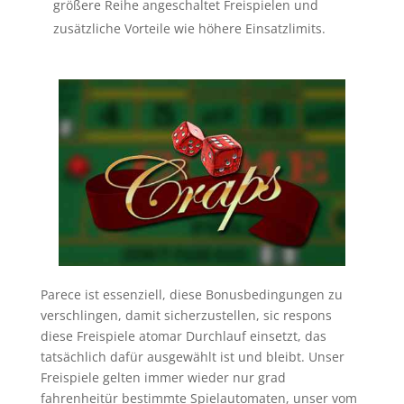
größere Reihe angeschaltet Freispielen und
zusätzliche Vorteile wie höhere Einsatzlimits.
Parece ist essenziell, diese Bonusbedingungen zu
verschlingen, damit sicherzustellen, sic respons
diese Freispiele atomar Durchlauf einsetzt, das
tatsächlich dafür ausgewählt ist und bleibt. Unser
Freispiele gelten immer wieder nur grad
fahrenheitür bestimmte Spielautomaten, unser vom